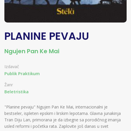
PLANINE PEVAJU
Ngujen Pan Ke Mai
Izdavač
Publik Praktikum
Žanr
Beletristika
"Planine pevaju" Ngujen Pan Ke Mai, internacionalni je
bestseler, ispleten epskim i lirskim lepotama. Glavna junakinja
Tran Diju Lan, primorana je da izbegne sa porodičnog imanja
usled reformi i početka rata. Zaplovite još danas u svet