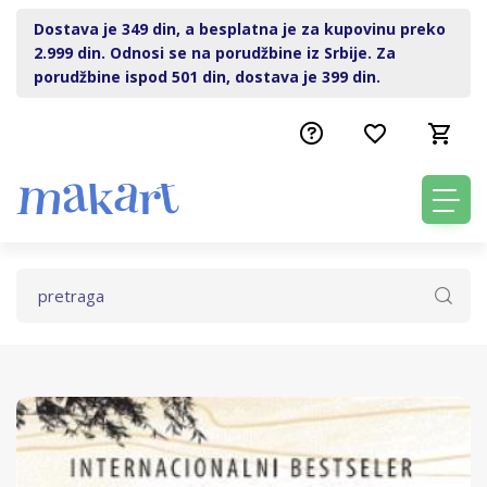
Dostava je 349 din, a besplatna je za kupovinu preko
2.999 din. Odnosi se na porudžbine iz Srbije. Za
porudžbine ispod 501 din, dostava je 399 din.