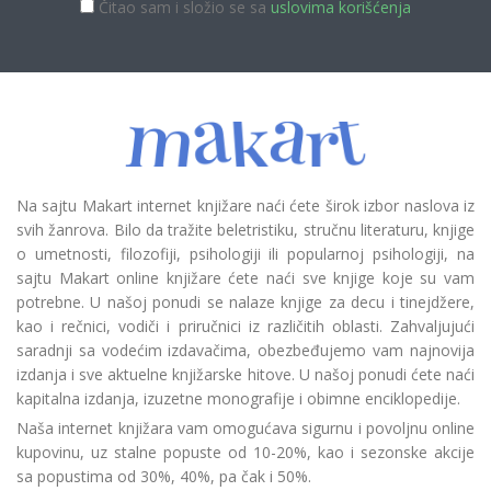
Čitao sam i složio se sa
uslovima korišćenja
Na sajtu Makart internet knjižare naći ćete širok izbor naslova iz
svih žanrova. Bilo da tražite beletristiku, stručnu literaturu, knjige
o umetnosti, filozofiji, psihologiji ili popularnoj psihologiji, na
sajtu Makart online knjižare ćete naći sve knjige koje su vam
potrebne. U našoj ponudi se nalaze knjige za decu i tinejdžere,
kao i rečnici, vodiči i priručnici iz različitih oblasti. Zahvaljujući
saradnji sa vodećim izdavačima, obezbeđujemo vam najnovija
izdanja i sve aktuelne knjižarske hitove. U našoj ponudi ćete naći
kapitalna izdanja, izuzetne monografije i obimne enciklopedije.
Naša internet knjižara vam omogućava sigurnu i povoljnu online
kupovinu, uz stalne popuste od 10-20%, kao i sezonske akcije
sa popustima od 30%, 40%, pa čak i 50%.