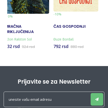
 GOSPODNJI
OGNJISTA
POKONDIR
LAZA I PA
TVRDICA,
 Bordaš
 rsd
735 rsd
441 rsd
880 rsd
Prijavite se za Newsletter