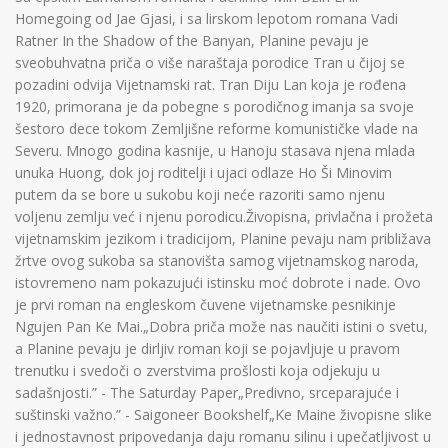
Homegoing od Jae Gjasi, i sa lirskom lepotom romana Vadi
Ratner In the Shadow of the Banyan, Planine pevaju je
sveobuhvatna priča o više naraštaja porodice Tran u čijoj se
pozadini odvija Vijetnamski rat. Tran Diju Lan koja je rođena
1920, primorana je da pobegne s porodičnog imanja sa svoje
šestoro dece tokom Zemljišne reforme komunističke vlade na
Severu. Mnogo godina kasnije, u Hanoju stasava njena mlada
unuka Huong, dok joj roditelji i ujaci odlaze Ho Ši Minovim
putem da se bore u sukobu koji neće razoriti samo njenu
voljenu zemlju već i njenu porodicu.Živopisna, privlačna i prožeta
vijetnamskim jezikom i tradicijom, Planine pevaju nam približava
žrtve ovog sukoba sa stanovišta samog vijetnamskog naroda,
istovremeno nam pokazujući istinsku moć dobrote i nade. Ovo
je prvi roman na engleskom čuvene vijetnamske pesnikinje
Ngujen Pan Ke Mai.„Dobra priča može nas naučiti istini o svetu,
a Planine pevaju je dirljiv roman koji se pojavljuje u pravom
trenutku i svedoči o zverstvima prošlosti koja odjekuju u
sadašnjosti.” - The Saturday Paper„Predivno, srceparajuće i
suštinski važno.” - Saigoneer Bookshelf„Ke Maine živopisne slike
i jednostavnost pripovedanja daju romanu silinu i upečatljivost u