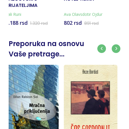
(KOMPLET)
STVOREN
lavsdotir Ojdur
grupa autora
Maks Porte
 rsd
891 rsd
Preporuka na osnovu
Vaše pretrage...