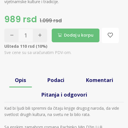
vijetnamske kulture i tradicije.
989 rsd
1.099 rsd
Dodaj u korpu
Ušteda 110 rsd (10%)
Sve cene su sa uračunatim PDV-om.
Opis
Podaci
Komentari
Pitanja i odgovori
Kad bi ljudi bili spremni da čitaju knjige drugog naroda, da vide
svetlost drugih kultura, na svetu ne bi bilo rata.
Sa epskim zamahom romana Pachinko Min Džin Li ili