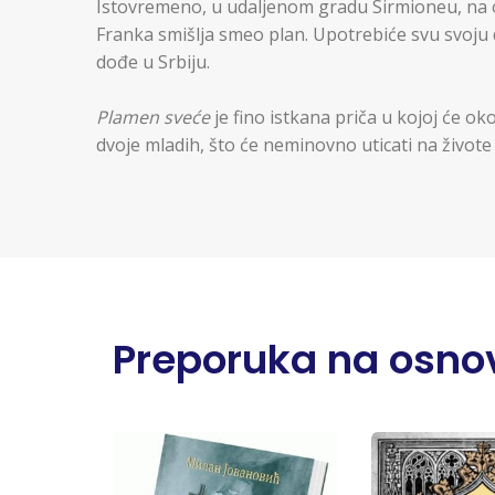
Istovremeno, u udaljenom gradu Sirmioneu, na 
Franka smišlja smeo plan. Upotrebiće svu svoju 
dođe u Srbiju.
Plamen sveće
je fino istkana priča u kojoj će ok
dvoje mladih, što će neminovno uticati na živote 
Preporuka na osnov