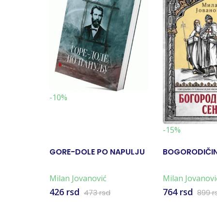
-10%
-15%
GORE-DOLE PO NAPULJU
BOGORODIČIN
Milan Jovanović
Milan Jovanovi
426 rsd
764 rsd
473 rsd
899 r