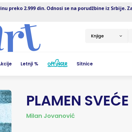
inu preko 2.999 din. Odnosi se na porudžbine iz Srbije. Z
Knjige
kcije
Letnji %
Sitnice
PLAMEN SVEĆE
Milan Jovanović