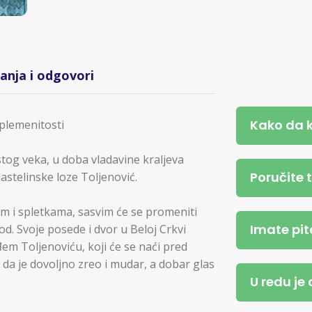
tanja i odgovori
Kako da 
 plemenitosti
stog veka, u doba vladavine kraljeva
Poručite 
lastelinske loze Toljenović.
m i spletkama, sasvim će se promeniti
Imate pit
od. Svoje posede i dvor u Beloj Crkvi
em Toljenoviću, koji će se naći pred
da je dovoljno zreo i mudar, a dobar glas
U redu je