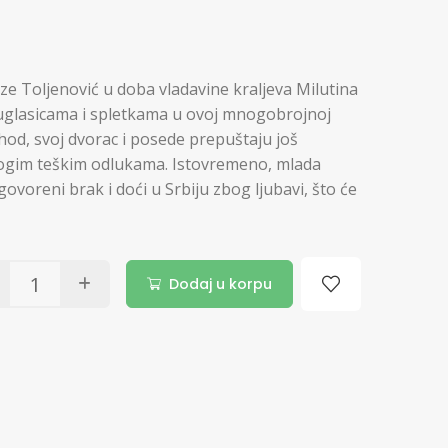
e Toljenović u doba vladavine kraljeva Milutina
suglasicama i spletkama u ovoj mnogobrojnoj
hod, svoj dvorac i posede prepuštaju još
nogim teškim odlukama. Istovremeno, mlada
ovoreni brak i doći u Srbiju zbog ljubavi, što će
Dodaj u korpu