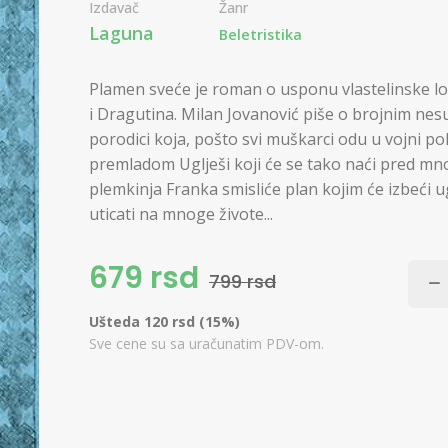
Izdavač
Žanr
Laguna
Beletristika
Plamen sveće je roman o usponu vlastelinske loz
i Dragutina. Milan Jovanović piše o brojnim ne
porodici koja, pošto svi muškarci odu u vojni po
premladom Uglješi koji će se tako naći pred m
plemkinja Franka smisliće plan kojim će izbeći ug
uticati na mnoge živote...
679 rsd
799 rsd
Ušteda 120 rsd (15%)
Sve cene su sa uračunatim PDV-om.