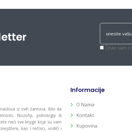
letter
Čitao sam i 
Informacije
O Nama
 naslova iz svih žanrova. Bilo da
Kontakt
osti, filozofiji, psihologiji ili
 ćete naći sve knjige koje su vam
Kupovina
ejdžere, kao i rečnici, vodiči i