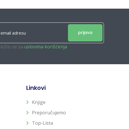
prijava
složio se sa
uslovima korišćenja
Linkovi
Knjige
Preporučujemo
Top-Lista