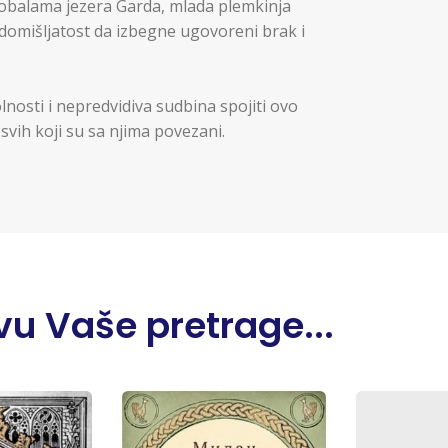
obalama jezera Garda, mlada plemkinja
domišljatost da izbegne ugovoreni brak i
olnosti i nepredvidiva sudbina spojiti ovo
svih koji su sa njima povezani.
u Vaše pretrage...