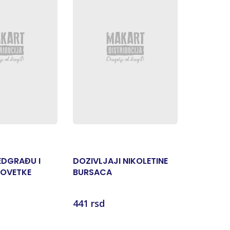
EDGRAĐU I
DOZIVLJAJI NIKOLETINE
KAPIJA 
POVETKE
BURSACA
(SRPSKA 
441 rsd
441 rsd