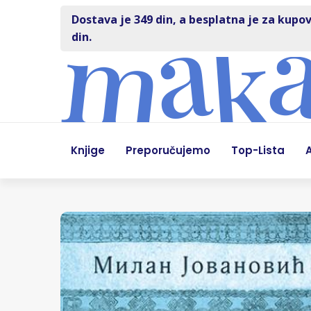
Dostava je 349 din, a besplatna je za kupov
din.
Knjige
Preporučujemo
Top-Lista
A