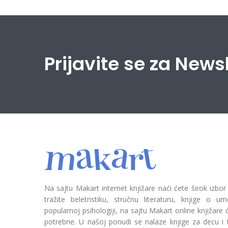
Prijavite se za News
Na sajtu Makart internet knjižare naći ćete širok izbor
tražite beletristiku, stručnu literaturu, knjige o umetn
popularnoj psihologiji, na sajtu Makart online knjižare
potrebne. U našoj ponudi se nalaze knjige za decu i tin