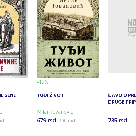
-15%
E SENE
TUĐI ŽIVOT
ĐAVO U PR
DRUGE PRI
ć
Milan Jovanović
679 rsd
735 rsd
sd
799 rsd