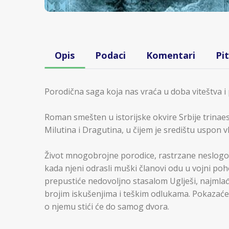
Opis
Podaci
Komentari
Pi
Porodična saga koja nas vraća u doba viteštva i
Roman smešten u istorijske okvire Srbije trinae
Milutina i Dragutina, u čijem je središtu uspon v
Život mnogobrojne porodice, rastrzane neslogo
kada njeni odrasli muški članovi odu u vojni poh
prepustiće nedovoljno stasalom Uglješi, najmlađ
brojim iskušenjima i teškim odlukama. Pokazaće 
o njemu stići će do samog dvora.