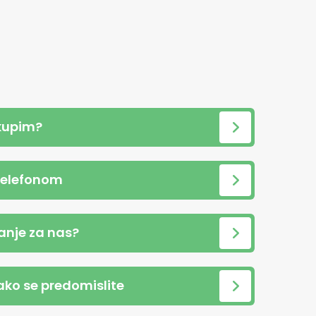
kupim?
telefonom
anje za nas?
 ako se predomislite