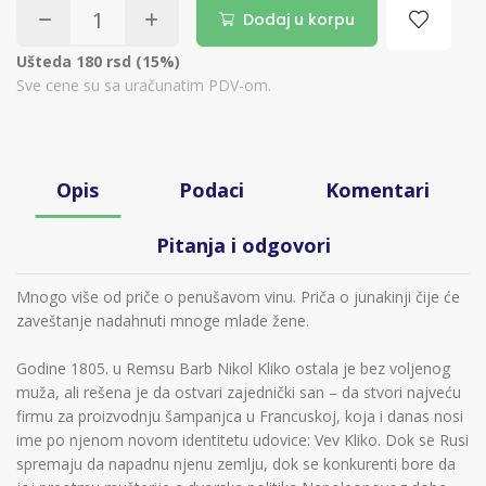
Dodaj u korpu
Ušteda 180 rsd (15%)
Sve cene su sa uračunatim PDV-om.
Opis
Podaci
Komentari
Pitanja i odgovori
Mnogo više od priče o penušavom vinu. Priča o junakinji čije će
zaveštanje nadahnuti mnoge mlade žene.
Godine 1805. u Remsu Barb Nikol Kliko ostala je bez voljenog
muža, ali rešena je da ostvari zajednički san – da stvori najveću
firmu za proizvodnju šampanjca u Francuskoj, koja i danas nosi
ime po njenom novom identitetu udovice: Vev Kliko. Dok se Rusi
spremaju da napadnu njenu zemlju, dok se konkurenti bore da