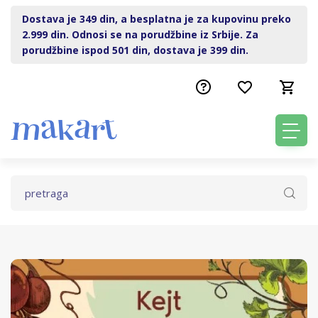
Dostava je 349 din, a besplatna je za kupovinu preko
2.999 din. Odnosi se na porudžbine iz Srbije. Za
porudžbine ispod 501 din, dostava je 399 din.