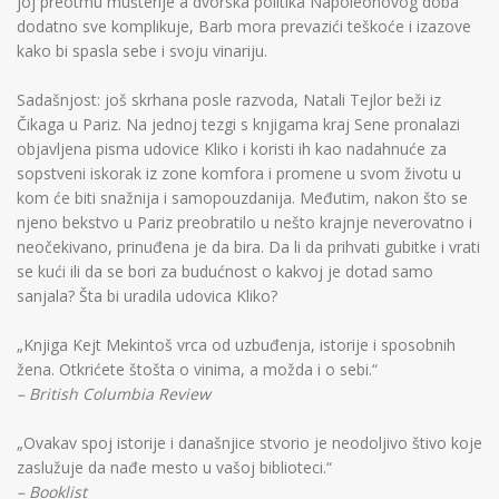
joj preotmu mušterije a dvorska politika Napoleonovog doba
dodatno sve komplikuje, Barb mora prevazići teškoće i izazove
kako bi spasla sebe i svoju vinariju.
Sadašnjost: još skrhana posle razvoda, Natali Tejlor beži iz
Čikaga u Pariz. Na jednoj tezgi s knjigama kraj Sene pronalazi
objavljena pisma udovice Kliko i koristi ih kao nadahnuće za
sopstveni iskorak iz zone komfora i promene u svom životu u
kom će biti snažnija i samopouzdanija. Međutim, nakon što se
njeno bekstvo u Pariz preobratilo u nešto krajnje neverovatno i
neočekivano, prinuđena je da bira. Da li da prihvati gubitke i vrati
se kući ili da se bori za budućnost o kakvoj je dotad samo
sanjala? Šta bi uradila udovica Kliko?
„Knjiga Kejt Mekintoš vrca od uzbuđenja, istorije i sposobnih
žena. Otkrićete štošta o vinima, a možda i o sebi.“
– British Columbia Review
„Ovakav spoj istorije i današnjice stvorio je neodoljivo štivo koje
zaslužuje da nađe mesto u vašoj biblioteci.“
– Booklist