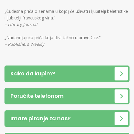
„Čudesna priča o ženama u kojoj će uživati i ljubitelji beletristike
i ljubitelji francuskog vina.“
– Library Journal
„Nadahnjujuća priča koja dira tačno u prave žice.“
– Publishers Weekly
Kako da kupim?
Poručite telefonom
Imate pitanje za nas?