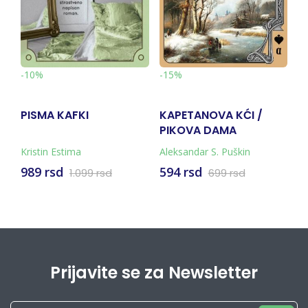
-
-10%
-15%
PISMA KAFKI
KAPETANOVA KĆI /
A
PIKOVA DAMA
Kristin Estima
Aleksandar S. Puškin
M
989 rsd
594 rsd
9
1.099 rsd
699 rsd
Prijavite se za Newsletter