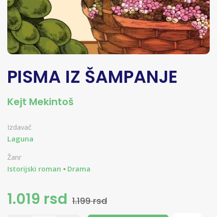
PISMA IZ ŠAMPANJE
Kejt Mekintoš
Izdavač
Laguna
Žanr
Istorijski roman
Drama
1.019 rsd
1.199 rsd