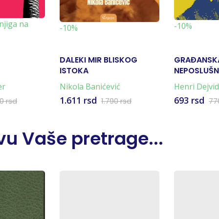
njiga na
-10%
-10%
DALEKI MIR BLISKOG
GRAĐANSK
ISTOKA
NEPOSLUŠ
er
Nikola Banićević
Henri Dejvi
1.611 rsd
693 rsd
90 rsd
1.790 rsd
77
u Vaše pretrage...