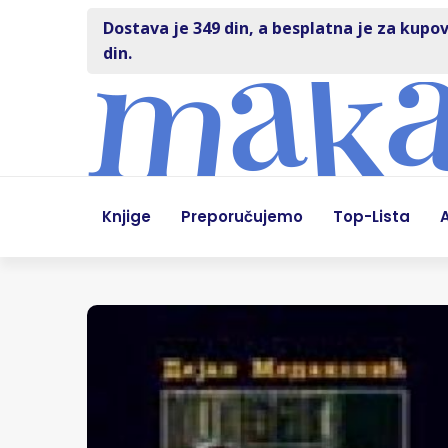
Dostava je 349 din, a besplatna je za kupov
din.
Knjige
Preporučujemo
Top-Lista
A