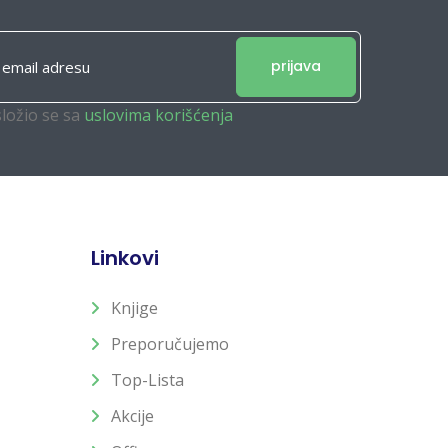
prijava
složio se sa
uslovima korišćenja
Linkovi
Knjige
Preporučujemo
Top-Lista
Akcije