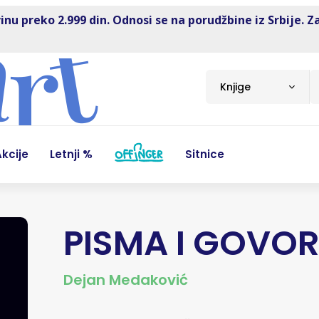
inu preko 2.999 din. Odnosi se na porudžbine iz Srbije. Z
Knjige
kcije
Letnji %
Sitnice
PISMA I GOVOR
Dejan Medaković