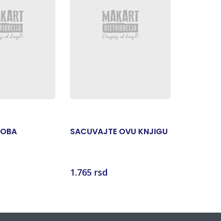
ROBA
SACUVAJTE OVU KNJIGU
JOVANK
1.765 rsd
588 rsd