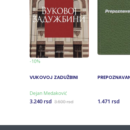
-10%
VUKOVOJ ZADUŽBINI
PREPOZNAVA
Dejan Medaković
3.240 rsd
1.471 rsd
3.600 rsd