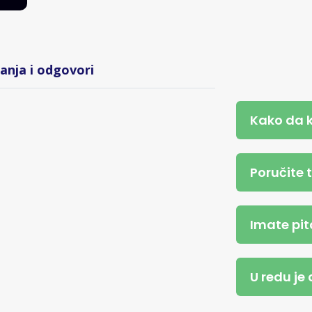
tanja i odgovori
Kako da 
Poručite 
Imate pit
U redu je