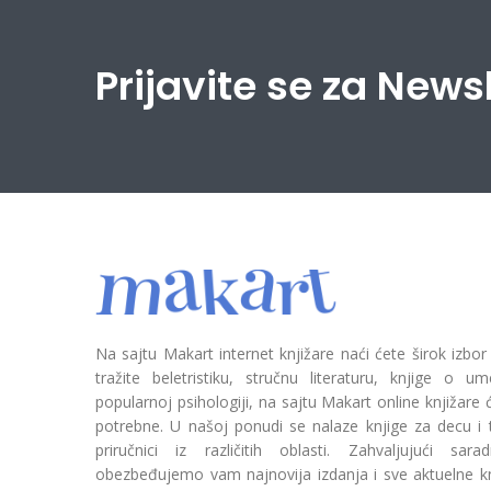
Prijavite se za News
Na sajtu Makart internet knjižare naći ćete širok izbor
tražite beletristiku, stručnu literaturu, knjige o umetn
popularnoj psihologiji, na sajtu Makart online knjižare
potrebne. U našoj ponudi se nalaze knjige za decu i tin
priručnici iz različitih oblasti. Zahvaljujući sa
obezbeđujemo vam najnovija izdanja i sve aktuelne kn