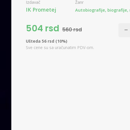
Izdavač
Žanr
IK Prometej
Autobiografije, biografije
504 rsd
560 rsd
Ušteda 56 rsd (10%)
Sve cene su sa uračunatim PDV-om.