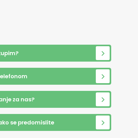
kupim?
telefonom
anje za nas?
 ako se predomislite