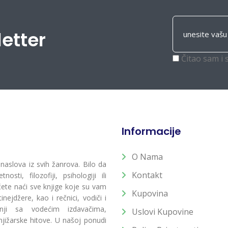
letter
Čitao sam i 
Informacije
O Nama
 naslova iz svih žanrova. Bilo da
Kontakt
osti, filozofiji, psihologiji ili
 ćete naći sve knjige koje su vam
Kupovina
ejdžere, kao i rečnici, vodiči i
radnji sa vodećim izdavačima,
Uslovi Kupovine
jižarske hitove. U našoj ponudi