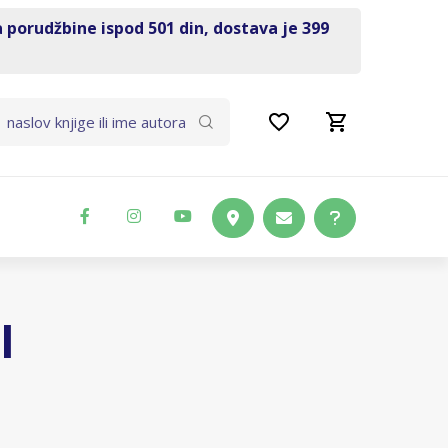
a porudžbine ispod 501 din, dostava je 399
I