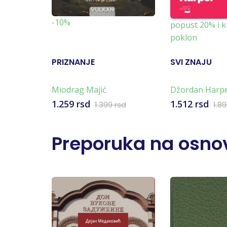
-10%
popust 20% i k
poklon
PRIZNANJE
SVI ZNAJU
Miodrag Majić
Džordan Harp
1.259 rsd
1.512 rsd
1.399 rsd
1.8
Preporuka na osnov