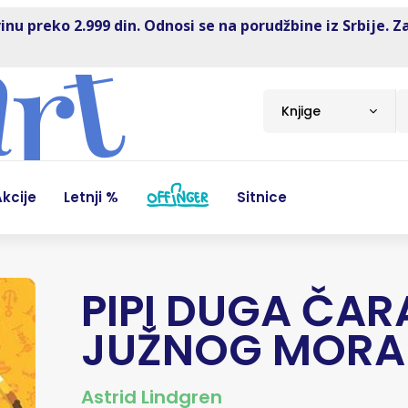
inu preko 2.999 din. Odnosi se na porudžbine iz Srbije. Z
Knjige
kcije
Letnji %
Sitnice
PIPI DUGA ČA
JUŽNOG MORA
Astrid Lindgren