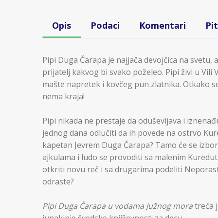
Opis
Podaci
Komentari
Pi
Pipi Duga Čarapa je najjača devojčica na svetu, a 
prijatelj kakvog bi svako poželeo. Pipi živi u Vi
mašte napretek i kovčeg pun zlatnika. Otkako se 
nema kraja!
Pipi nikada ne prestaje da oduševljava i iznenađ
jednog dana odlučiti da ih povede na ostrvo Kur
kapetan Jevrem Duga Čarapa? Tamo će se izborit
ajkulama i ludo se provoditi sa malenim Kuredut
otkriti novu reč i sa drugarima podeliti Neporasti
odraste?
Pipi Duga Čarapa u vodama Južnog mora
treća 