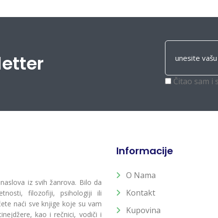
letter
Čitao sam i 
Informacije
O Nama
 naslova iz svih žanrova. Bilo da
Kontakt
osti, filozofiji, psihologiji ili
 ćete naći sve knjige koje su vam
Kupovina
ejdžere, kao i rečnici, vodiči i