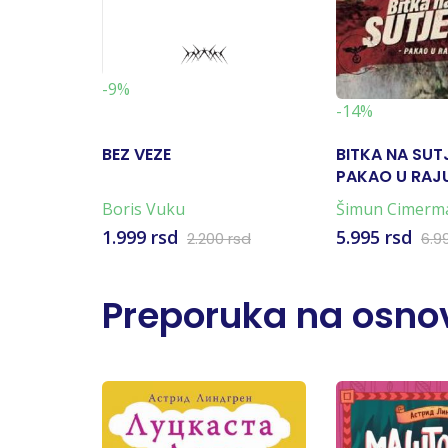
-9%
-14%
BEZ VEZE
BITKA NA SUT
PAKAO U RAJU
KARTA)
Boris Vuku
Šimun Cimerm
1.999 rsd
5.995 rsd
2.200 rsd
6.9
Preporuka na osnov