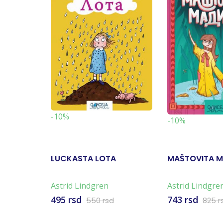
-10%
-10%
LUCKASTA LOTA
MAŠTOVITA M
Astrid Lindgren
Astrid Lindgre
495 rsd
743 rsd
550 rsd
825 r