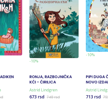
-10%
-10%
ADIKEN
RONJA, RAZBOJNIČKA
PIPI DUGA 
KĆI - ĆIRILICA
NOVO IZDA
n
Astrid Lindgren
Astrid Lind
673 rsd
713 rsd
sd
748 rsd
79