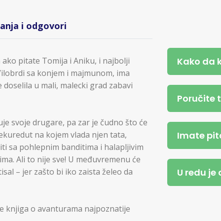
tanja i odgovori
Kako da 
ako pitate Tomija i Aniku, i najbolji
li Vilobrdi sa konjem i majmunom, ima
doselila u mali, malecki grad zabavi
Poručite 
uje svoje drugare, pa zar je čudno što će
Imate pit
ekuredut na kojem vlada njen tata,
i sa pohlepnim banditima i halapljivim
ima. Ali to nije sve! U međuvremenu će
U redu je
sal – jer zašto bi iko zaista želeo da
je knjiga o avanturama najpoznatije