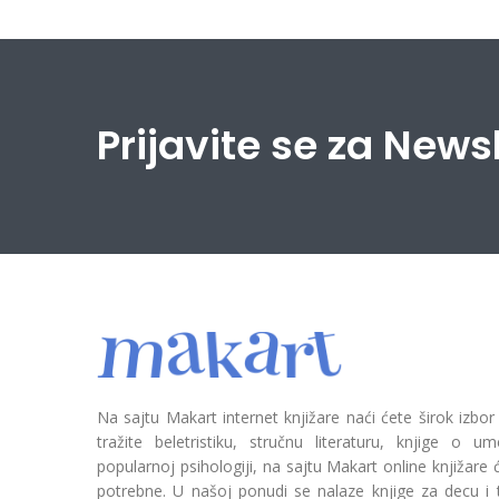
Prijavite se za News
Na sajtu Makart internet knjižare naći ćete širok izbor
tražite beletristiku, stručnu literaturu, knjige o umetn
popularnoj psihologiji, na sajtu Makart online knjižare
potrebne. U našoj ponudi se nalaze knjige za decu i tin