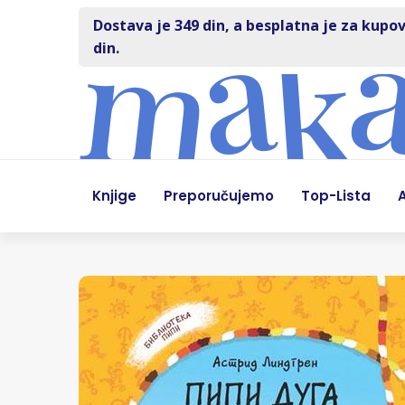
Dostava je 349 din, a besplatna je za kupov
din.
Knjige
Preporučujemo
Top-Lista
A