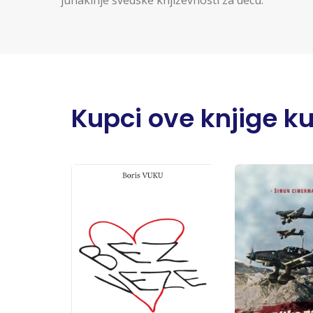
junakinje švedske književnosti za decu.
Kupci ove knjige kupi