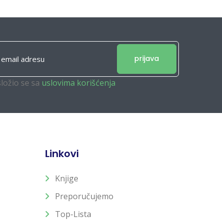
prijava
složio se sa
uslovima korišćenja
Linkovi
Knjige
Preporučujemo
Top-Lista