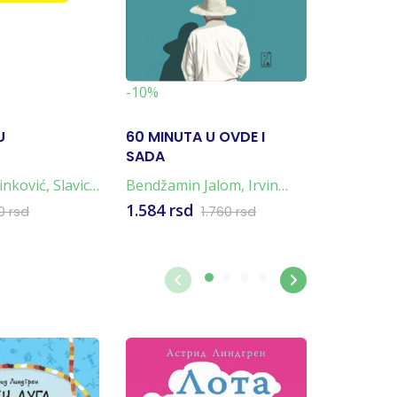
-19%
-10%
U
60 MINUTA U OVDE I
NAPULJ
SADA
TETRALO
4 KNJIG
inković
,
Slavica
Bendžamin Jalom
,
Irvin
Elena Fer
Jalom
1.584 rsd
4.796 rs
0 rsd
1.760 rsd