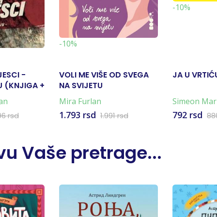
-10%
-10%
JESCI -
VOLI ME VIŠE OD SVEGA
JA U VRTIĆ
 (KNJIGA +
NA SVIJETU
an
Mira Furlan
Simeon Mar
Marković
1.793 rsd
792 rsd
96 rsd
1.991 rsd
88
u Vaše pretrage...