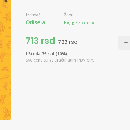
Izdavač
Žanr
Odiseja
Knjige za decu
713 rsd
792 rsd
Ušteda 79 rsd (10%)
Sve cene su sa uračunatim PDV-om.