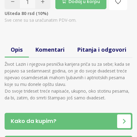
Dodaj u korpu
Ušteda 80 rsd (10%)
Sve cene su sa uračunatim PDV-om.
Opis
Komentari
Pitanja i odgovori
Život Lazin i njegova pesnička karijera priča su za sebe; kada se
pojavio sa sedamnaest godina, on je do svoje dvadeset treće
ispevao osamdesetak mahom ljubavnih i aptriotskih pesama
koje su mu donele opštu slavu.
Do svoje trideset treće napisaće, ukupno, oko stotinu pesama,
da bi, zatim, do smrti štampao još samo dvadeset.
Kako da kupim?