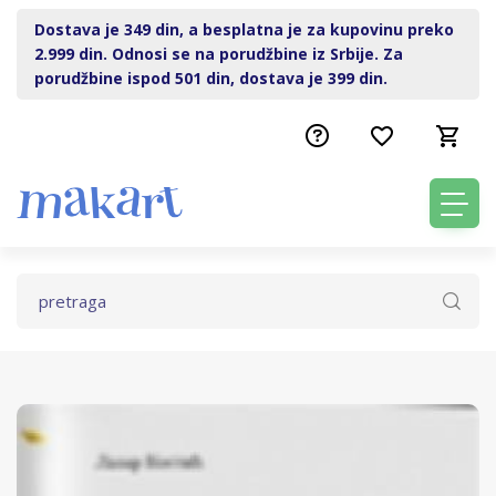
Dostava je 349 din, a besplatna je za kupovinu preko
2.999 din. Odnosi se na porudžbine iz Srbije. Za
porudžbine ispod 501 din, dostava je 399 din.