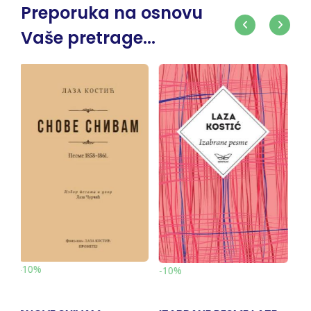
Preporuka na osnovu
Vaše pretrage...
-10%
-10%
p