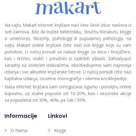
Na sajtu Makart internet knjižare naći ćete širok izbor naslova iz
svih žanrova. Bilo da tražite beletristiku, stručnu literaturu, knjige
o umetnosti, filozofiji, psihologiji ili popularnoj psihologiji, na
sajtu Makart online knjižare ćete naći sve knjige koje su vam
potrebne. U našoj ponudi se nalaze knjige za decu i tinejdžere,
kao i rečnici, vodiči i priručnici iz različitih oblasti. Zahvaljujući
saradnji sa vodećim izdavačima, obezbeđujemo vam najnovija
izdanja i sve aktuelne knjižarske hitove. U našoj ponudi ćete naći
kapitalna izdanja, izuzetne monografije i obimne enciklopedije.
Naša internet knjižara vam omogućava sigurnu i povoljnu online
kupovinu, uz stalne popuste od 10-20%, kao i sezonske akcije
sa popustima od 30%, 40%, pa čak i 50%.
Informacije
Linkovi
O Nama
Knjige