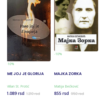
-10%
-
MAJKA ZORKA
FIZIOLOGIJA PESNIKA
L
Matija Bećković
Silvijus
M
855 rsd
385 rsd
8
950 rsd