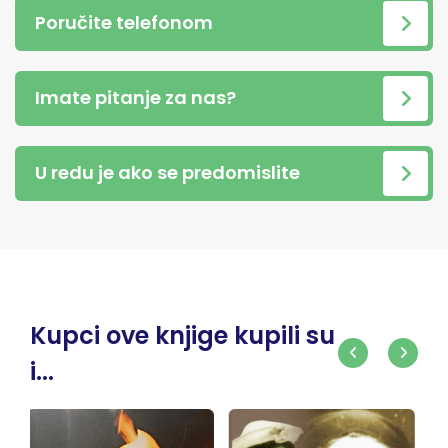
Poručite telefonom
Imate pitanje za nas?
U redu je ako se predomislite
Kupci ove knjige kupili su
i...