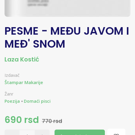
PESME - MEĐU JAVOM I
MEĐ' SNOM
Laza Kostić
Izdavač
Štampar Makarije
Žanr
Poezija
Domaći pisci
690 rsd
770 rsd