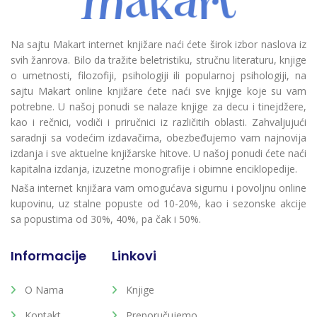
Na sajtu Makart internet knjižare naći ćete širok izbor naslova iz
svih žanrova. Bilo da tražite beletristiku, stručnu literaturu, knjige
o umetnosti, filozofiji, psihologiji ili popularnoj psihologiji, na
sajtu Makart online knjižare ćete naći sve knjige koje su vam
potrebne. U našoj ponudi se nalaze knjige za decu i tinejdžere,
kao i rečnici, vodiči i priručnici iz različitih oblasti. Zahvaljujući
saradnji sa vodećim izdavačima, obezbeđujemo vam najnovija
izdanja i sve aktuelne knjižarske hitove. U našoj ponudi ćete naći
kapitalna izdanja, izuzetne monografije i obimne enciklopedije.
Naša internet knjižara vam omogućava sigurnu i povoljnu online
kupovinu, uz stalne popuste od 10-20%, kao i sezonske akcije
sa popustima od 30%, 40%, pa čak i 50%.
Informacije
Linkovi
O Nama
Knjige
Kontakt
Preporučujemo