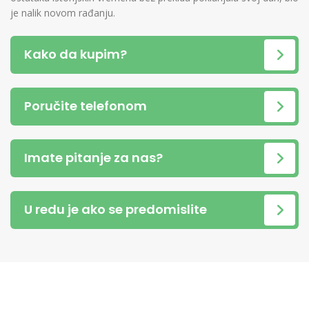
je nalik novom rađanju.
Kako da kupim?
Poručite telefonom
Imate pitanje za nas?
U redu je ako se predomislite