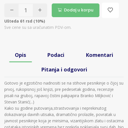
Dodaj u korpu
Ušteda 61 rsd (10%)
Sve cene su sa uračunatim PDV-om.
Opis
Podaci
Komentari
Pitanja i odgovori
Gotovo je egzotično nadnositi se na stihove pesnikinje o čijoj su
prvoj, rukopisnoj još knjizi, pre pedesetak godina, recenzije
pisali na gruboj, rapavoj čistini pakpapira Branko Miljković i
Stevan Stanić(...)
Kako su godine putovanja,strastvovanja i neprekinutog
dokazivanja davnih utisaka, dramatično prolazile, povratak u
javnost pesnikinje koja je mirisima, vizantijskom zlatu i ostacima
ostataka istorijskih vremena bez prekida poklanjala svoj dah, bio