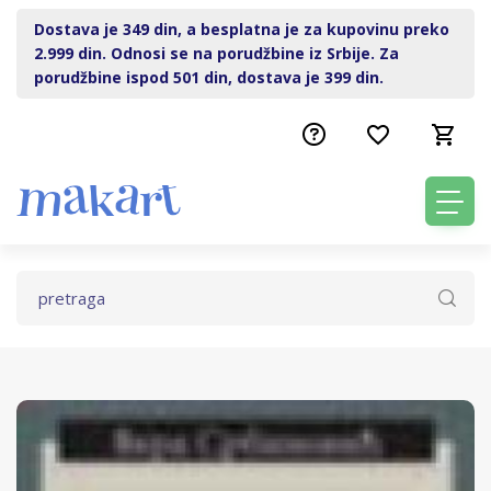
Dostava je 349 din, a besplatna je za kupovinu preko
2.999 din. Odnosi se na porudžbine iz Srbije. Za
porudžbine ispod 501 din, dostava je 399 din.