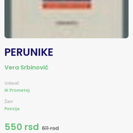
PERUNIKE
Vera Srbinović
Izdavač
IK Prometej
Žanr
Poezija
550 rsd
611 rsd