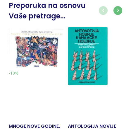
Preporuka na osnovu
Vaše pretrage...
-10%
MNOGE NOVE GODINE,
ANTOLOGIJA NOVIJE
P