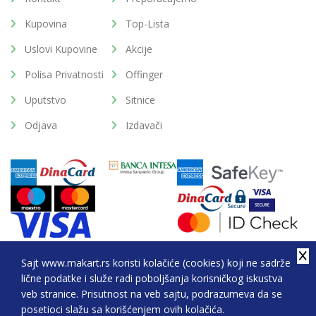
Kupovina
Top-Lista
Uslovi Kupovine
Akcije
Polisa Privatnosti
Offinger
Uputstvo
Sitnice
Odjava
Izdavači
Sajt www.makart.rs koristi kolačiće (cookies) koji ne sadrže
lične podatke i služe radi poboljšanja korisničkog iskustva
2026. All Rights Reserved © Makart.rs - MAKART DOO
veb stranice. Prisutnost na veb sajtu, podrazumeva da se
BEOGRAD (NOVI BEOGRAD), PIB: 105184104, MB:
posetioci slažu sa korišćenjem ovih kolačića.