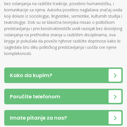
bez oslanjanja na različite tradicije, posebno humanističku, i
komunikacije sa njima. Autorka posebno naglašava značaj uvida
koji dolaze iz sociologije, lingvistike, semiotike, kulturnih studija i
teatrologije. Dok su se klasična teorijska misao o političkom
predstavljanju i prvi konstruktivistički uvidi razvijali bez dovoljnog
oslanjanja na prethodna znanja u različitim disciplinama, ova
knjiga je pokušala da poveže njihove različite doprinose kako bi
sagledala širu sliku političkog predstavljanja i uočila sve njene
kompleksnosti.
Kako da kupim?
Poručite telefonom
Imate pitanje za nas?