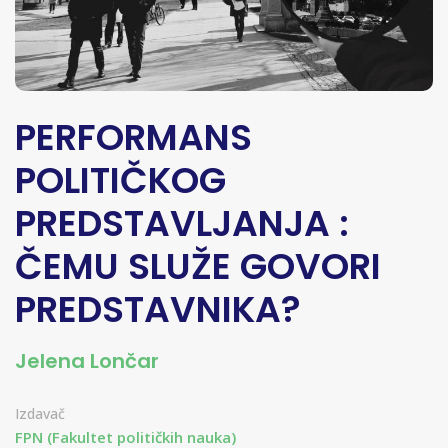
PERFORMANS
POLITIČKOG
PREDSTAVLJANJA :
ČEMU SLUŽE GOVORI
PREDSTAVNIKA?
Jelena Lončar
Izdavač
FPN (Fakultet političkih nauka)