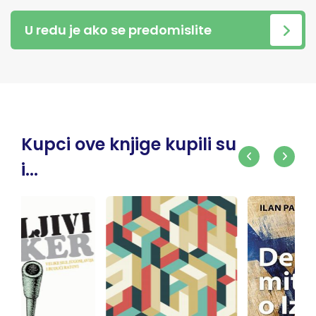
U redu je ako se predomislite
Kupci ove knjige kupili su
i...