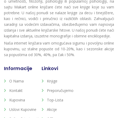
o umetnosti, filozofiji, psihologiji ili popularnoj psihologiji, na
sajtu Makart online knjižare ćete naći sve knjige koje su vam
potrebne. U našoj ponudi se nalaze knjige za decu i tinejdžere,
kao i rečnici, vodiči i priručnici iz različitih oblasti. Zahvaljujući
saradnji sa vodećim izdavačima, obezbeđujemo vam najnovija
izdanja i sve aktuelne knjižarske hitove. U našoj ponudi ćete naći
kapitalna izdanja, izuzetne monografije i obimne enciklopedije.
Naša internet knjižara vam omogućava sigurnu i povoljnu online
kupovinu, uz stalne popuste od 10-20%, kao i sezonske akcije
sa popustima od 30%, 40%, pa čak i 50%.
Informacije
Linkovi
O Nama
Knjige
Kontakt
Preporučujemo
Kupovina
Top-Lista
Uslovi Kupovine
Akcije