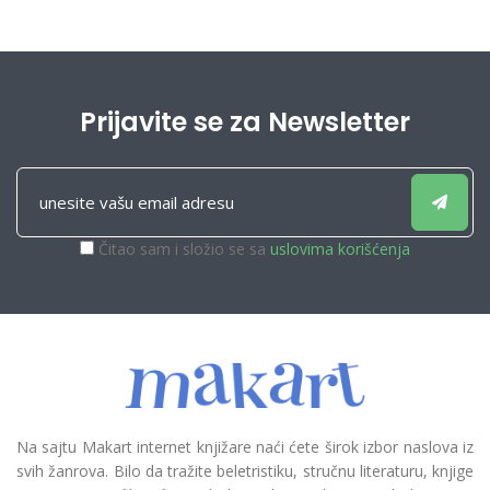
Keser
,
Josip Turkalj
,
Krešimir
Mamić
,
Kristian Turkalj
,
Marko Vrančić
,
Marta Zorko
,
Siniša Tatalović
,
Stjepan
Šterc
,
Tomislav Belovari
Prijavite se za Newsletter
Čitao sam i složio se sa
uslovima korišćenja
Na sajtu Makart internet knjižare naći ćete širok izbor naslova iz
svih žanrova. Bilo da tražite beletristiku, stručnu literaturu, knjige