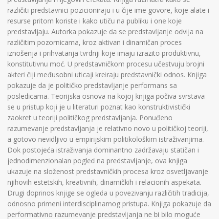
različiti predstavnici pozicioniraju i u čije ime govore, koje alate i
resurse pritom koriste i kako utiču na publiku i one koje
predstavljaju. Autorka pokazuje da se predstavljanje odvija na
različitim pozornicama, kroz aktivan i dinamičan proces
iznošenja i prihvatanja tvrdnji koje imaju izrazito produktivnu,
konstitutivnu moć. U predstavničkom procesu učestvuju brojni
akteri čiji međusobni uticaji kreiraju predstavnički odnos. Knjiga
pokazuje da je političko predstavljanje performans sa
posledicama. Teorijska osnova na kojoj knjiga počiva svrstava
se u pristup koji je u literaturi poznat kao konstruktivistički
zaokret u teoriji političkog predstavljanja. Ponuđeno
razumevanje predstavljanja je relativno novo u političkoj teoriji,
a gotovo nevidljivo u empirijskim politikološkim istraživanjima.
Dok postojeća istraživanja dominantno zadržavaju statičan i
jednodimenzionalan pogled na predstavljanje, ova knjiga
ukazuje na složenost predstavničkih procesa kroz osvetljavanje
njihovih estetskih, kreativnih, dinamičkih i relacionih aspekata.
Drugi doprinos knjige se ogleda u povezivanju različitih tradicija,
odnosno primeni interdisciplinarnog pristupa. Knjiga pokazuje da
performativno razumevanje predstavljanja ne bi bilo moguće