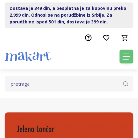
Dostava je 349 din, a besplatna je za kupovinu preko
2.999 din. Odnosi se na porudžbine iz Srbije. Za
porudžbine ispod 501 din, dostava je 399 din.