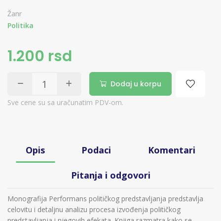
Žanr
Politika
1.200 rsd
Dodaj u korpu
Sve cene su sa uračunatim PDV-om.
Opis
Podaci
Komentari
Pitanja i odgovori
Monografija Performans političkog predstavljanja predstavlja
celovitu i detaljnu analizu procesa izvođenja političkog
predstavljanja i njegovih efekata. Knjiga razmatra kako se