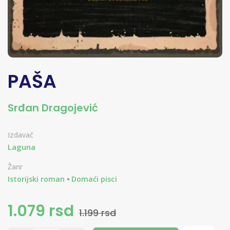
PAŠA
Srđan Dragojević
Izdavač
Laguna
Žanr
Istorijski roman
Domaći pisci
1.079 rsd
1.199 rsd