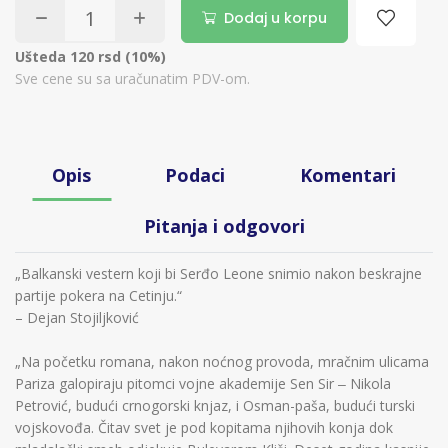
Dodaj u korpu
Ušteda 120 rsd (10%)
Sve cene su sa uračunatim PDV-om.
Opis
Podaci
Komentari
Pitanja i odgovori
„Balkanski vestern koji bi Serđo Leone snimio nakon beskrajne
partije pokera na Cetinju.“
– Dejan Stojiljković
„Na početku romana, nakon noćnog provoda, mračnim ulicama
Pariza galopiraju pitomci vojne akademije Sen Sir ‒ Nikola
Petrović, budući crnogorski knjaz, i Osman-paša, budući turski
vojskovođa. Čitav svet je pod kopitama njihovih konja dok