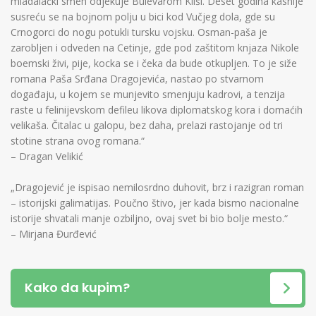
mladalački smeh odjekuje Bulevarom Kliši. Deset godina kasnije
susreću se na bojnom polju u bici kod Vučjeg dola, gde su
Crnogorci do nogu potukli tursku vojsku. Osman-paša je
zarobljen i odveden na Cetinje, gde pod zaštitom knjaza Nikole
boemski živi, pije, kocka se i čeka da bude otkupljen. To je siže
romana Paša Srđana Dragojevića, nastao po stvarnom
događaju, u kojem se munjevito smenjuju kadrovi, a tenzija
raste u felinijevskom defileu likova diplomatskog kora i domaćih
velikaša. Čitalac u galopu, bez daha, prelazi rastojanje od tri
stotine strana ovog romana.“
– Dragan Velikić
„Dragojević je ispisao nemilosrdno duhovit, brz i razigran roman
– istorijski galimatijas. Poučno štivo, jer kada bismo nacionalne
istorije shvatali manje ozbiljno, ovaj svet bi bio bolje mesto.“
– Mirjana Đurđević
Kako da kupim?