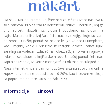
Na sajtu Makart internet knjižare naći ćete širok izbor naslova iz
svih žanrova. Bilo da tražite beletristiku, stručnu literaturu, knjige
o umetnosti, filozofiji, psihologiji ili popularnoj psihologiji, na
sajtu Makart online knjižare ćete naći sve knjige koje su vam
potrebne. U našoj ponudi se nalaze knjige za decu i tinejdžere,
kao i rečnici, vodiči i priručnici iz različitih oblasti. Zahvaljujući
saradnji sa vodećim izdavačima, obezbeđujemo vam najnovija
izdanja i sve aktuelne knjižarske hitove. U našoj ponudi ćete naći
kapitalna izdanja, izuzetne monografije i obimne enciklopedije.
Naša internet knjižara vam omogućava sigurnu i povoljnu online
kupovinu, uz stalne popuste od 10-20%, kao i sezonske akcije
sa popustima od 30%, 40%, pa čak i 50%.
Informacije
Linkovi
O Nama
Knjige