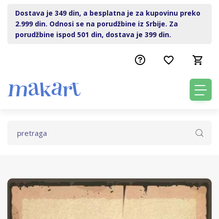
Dostava je 349 din, a besplatna je za kupovinu preko
2.999 din. Odnosi se na porudžbine iz Srbije. Za
porudžbine ispod 501 din, dostava je 399 din.