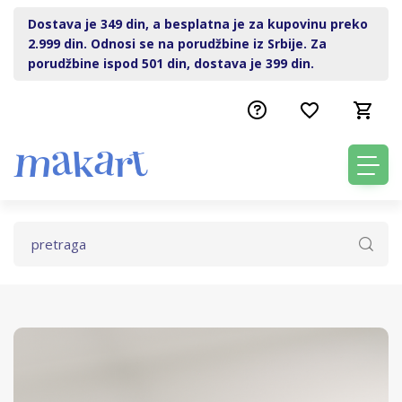
Dostava je 349 din, a besplatna je za kupovinu preko
2.999 din. Odnosi se na porudžbine iz Srbije. Za
porudžbine ispod 501 din, dostava je 399 din.