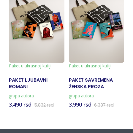
Paket u ukrasnoj kutiji
Paket u ukrasnoj kutiji
Pa
PAKET LJUBAVNI
PAKET SAVREMENA
P
ROMANI
ŽENSKA PROZA
S
grupa autora
grupa autora
gr
3.490 rsd
3.990 rsd
4
5.832 rsd
6.337 rsd