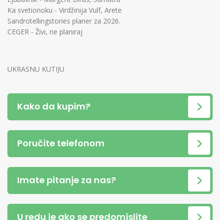
Ka svetionoku - Virdžinija Vulf, Arete
Sandrotellingstories planer za 2026.
CEGER - Živi, ne planiraj
UKRASNU KUTIJU
Kako da kupim?
Poručite telefonom
Imate pitanje za nas?
U redu je ako se predomislite