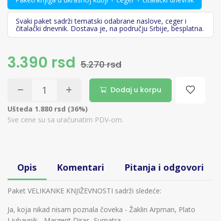
Svaki paket sadrži tematski odabrane naslove, ceger i
čitalački dnevnik. Dostava je, na području Srbije, besplatna.
3.390 rsd
5.270 rsd
Dodaj u korpu
Ušteda 1.880 rsd (36%)
Sve cene su sa uračunatim PDV-om.
Opis
Komentari
Pitanja i odgovori
Paket VELIKANKE KNJIŽEVNOSTI sadrži sledeće:
Ja, koja nikad nisam poznala čoveka - Žaklin Arpman, Plato
Ljubavnik - Margerit Diras, Sumatra