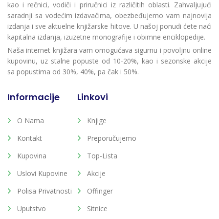
kao i rečnici, vodiči i priručnici iz različitih oblasti. Zahvaljujući
saradnji sa vodećim izdavačima, obezbeđujemo vam najnovija
izdanja i sve aktuelne knjižarske hitove. U našoj ponudi ćete naći
kapitalna izdanja, izuzetne monografije i obimne enciklopedije.
Naša internet knjižara vam omogućava sigurnu i povoljnu online
kupovinu, uz stalne popuste od 10-20%, kao i sezonske akcije
sa popustima od 30%, 40%, pa čak i 50%.
Informacije
Linkovi
O Nama
Knjige
Kontakt
Preporučujemo
Kupovina
Top-Lista
Uslovi Kupovine
Akcije
Polisa Privatnosti
Offinger
Uputstvo
Sitnice