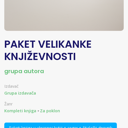
PAKET VELIKANKE
KNJIŽEVNOSTI
grupa autora
Izdavač
Grupa izdavača
Žanr
Kompleti knjiga
Za poklon
Paketi knjiga u ukrasnoj kutiji + ceger + čitalački dnevnik