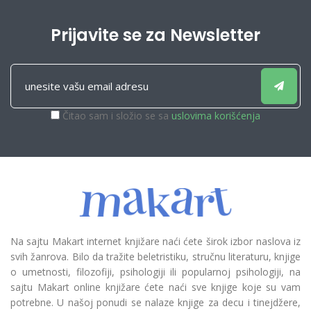
Prijavite se za Newsletter
Čitao sam i složio se sa
uslovima korišćenja
Na sajtu Makart internet knjižare naći ćete širok izbor naslova iz
svih žanrova. Bilo da tražite beletristiku, stručnu literaturu, knjige
o umetnosti, filozofiji, psihologiji ili popularnoj psihologiji, na
sajtu Makart online knjižare ćete naći sve knjige koje su vam
potrebne. U našoj ponudi se nalaze knjige za decu i tinejdžere,