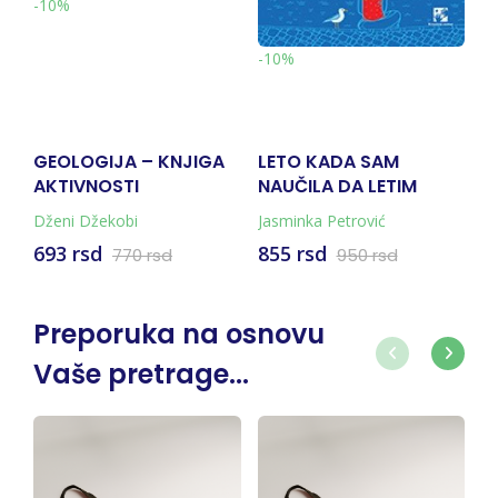
-10%
-10%
R
GEOLOGIJA – KNJIGA
LETO KADA SAM
S
AKTIVNOSTI
NAUČILA DA LETIM
Dženi Džekobi
Jasminka Petrović
Đo
693 rsd
855 rsd
770 rsd
950 rsd
Preporuka na osnovu
Vaše pretrage...