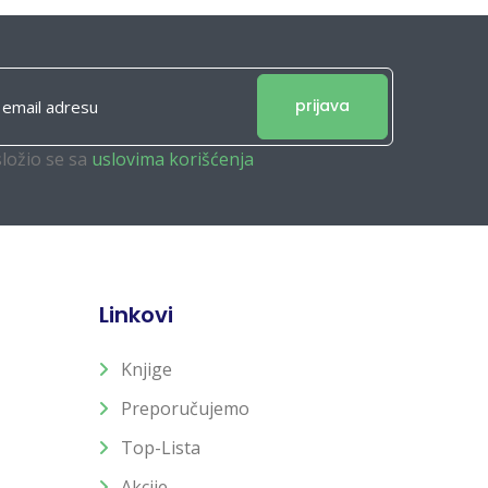
prijava
složio se sa
uslovima korišćenja
Linkovi
Knjige
Preporučujemo
Top-Lista
Akcije