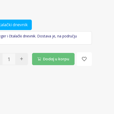
italački dnevnik
er i čitalački dnevnik. Dostava je, na području
Dodaj u korpu