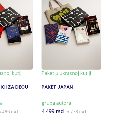
snoj kutiji
Paket u ukrasnoj kutiji
Paket u u
ICI ZA DECU
PAKET JAPAN
PAKET RU
ra
grupa autora
grupa au
4.499 rsd
3.999 rs
5.486 rsd
5.778 rsd