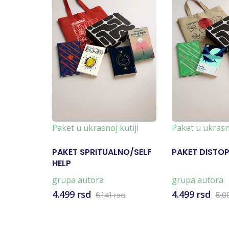
Paket u ukrasnoj kutiji
Paket u ukrasno
PAKET SPRITUALNO/SELF
PAKET DISTOP
HELP
grupa autora
grupa autora
4.499 rsd
4.499 rsd
6.141 rsd
5.9