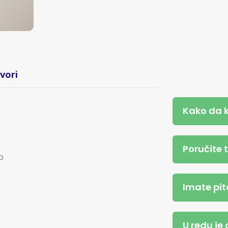
vori
Kako da 
Poručite 
to
Imate pit
U redu je