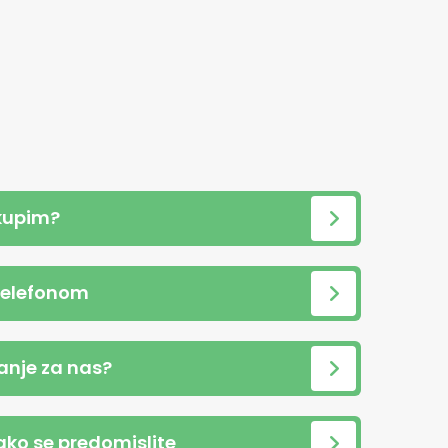
kupim?
telefonom
anje za nas?
 ako se predomislite