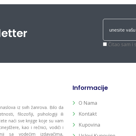
letter
Čitao sam i 
Informacije
O Nama
 naslova iz svih žanrova. Bilo da
Kontakt
osti, filozofiji, psihologiji ili
 ćete naći sve knjige koje su vam
Kupovina
ejdžere, kao i rečnici, vodiči i
radnji sa vodećim izdavačima,
Uslovi Kupovine