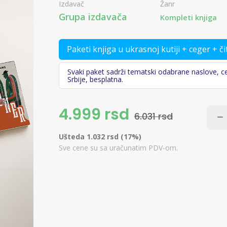
Izdavač
Žanr
Grupa izdavača
Kompleti knjiga
Paketi knjiga u ukrasnoj kutiji + ceger + č
Svaki paket sadrži tematski odabrane naslove, ceg
Srbije, besplatna.
4.999 rsd
6.031 rsd
Ušteda 1.032 rsd (17%)
Sve cene su sa uračunatim PDV-om.