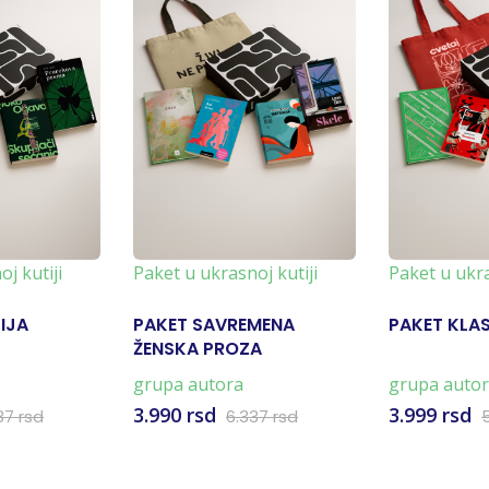
j kutiji
Paket u ukrasnoj kutiji
Paket u ukra
IJA
PAKET SAVREMENA
PAKET KLAS
ŽENSKA PROZA
grupa autora
grupa auto
3.990 rsd
3.999 rsd
87 rsd
6.337 rsd