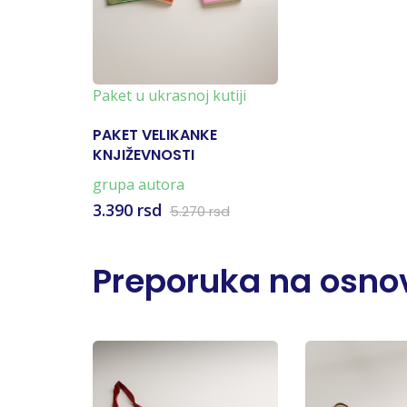
Paket u ukrasnoj kutiji
PAKET VELIKANKE
KNJIŽEVNOSTI
grupa autora
3.390 rsd
5.270 rsd
Preporuka na osnov