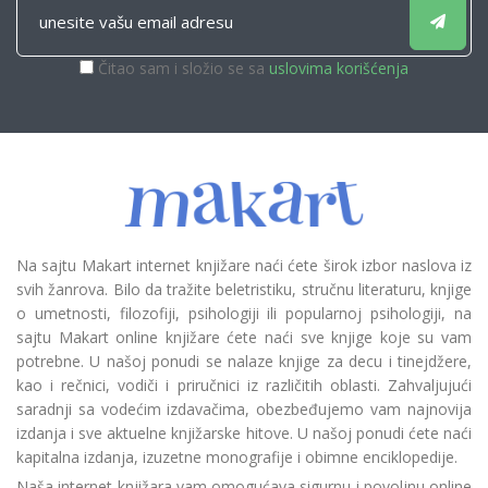
Čitao sam i složio se sa
uslovima korišćenja
Na sajtu Makart internet knjižare naći ćete širok izbor naslova iz
svih žanrova. Bilo da tražite beletristiku, stručnu literaturu, knjige
o umetnosti, filozofiji, psihologiji ili popularnoj psihologiji, na
sajtu Makart online knjižare ćete naći sve knjige koje su vam
potrebne. U našoj ponudi se nalaze knjige za decu i tinejdžere,
kao i rečnici, vodiči i priručnici iz različitih oblasti. Zahvaljujući
saradnji sa vodećim izdavačima, obezbeđujemo vam najnovija
izdanja i sve aktuelne knjižarske hitove. U našoj ponudi ćete naći
kapitalna izdanja, izuzetne monografije i obimne enciklopedije.
Naša internet knjižara vam omogućava sigurnu i povoljnu online