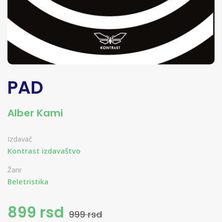
PAD
Alber Kami
Izdavač
Kontrast izdavaštvo
Žanr
Beletristika
899 rsd
999 rsd