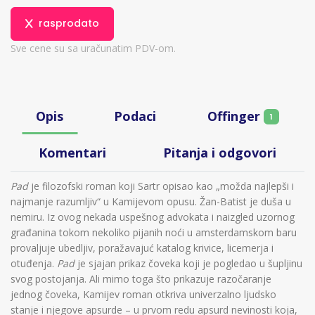
rasprodato
Sve cene su sa uračunatim PDV-om.
Offinger
Opis
Podaci
1
Komentari
Pitanja i odgovori
Pad
je filozofski roman koji Sartr opisao kao „možda najlepši i
najmanje razumljiv“ u Kamijevom opusu. Žan-Batist je duša u
nemiru. Iz ovog nekada uspešnog advokata i naizgled uzornog
građanina tokom nekoliko pijanih noći u amsterdamskom baru
provaljuje ubedljiv, poražavajuć katalog krivice, licemerja i
otuđenja.
Pad
je sjajan prikaz čoveka koji je pogledao u šupljinu
svog postojanja. Ali mimo toga što prikazuje razočaranje
jednog čoveka, Kamijev roman otkriva univerzalno ljudsko
stanje i njegove apsurde – u prvom redu apsurd nevinosti koja,