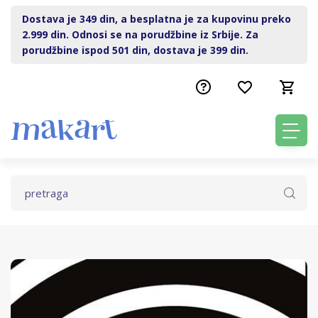
Dostava je 349 din, a besplatna je za kupovinu preko
2.999 din. Odnosi se na porudžbine iz Srbije. Za
porudžbine ispod 501 din, dostava je 399 din.