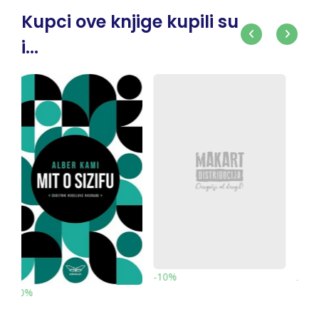
Kupci ove knjige kupili su
i...
-10
-10%
-10%