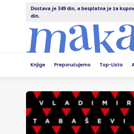
Dostava je 349 din, a besplatna je za kupov
din.
Knjige
Preporučujemo
Top-Lista
A