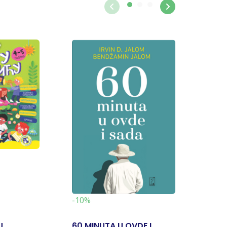
-19%
-10%
U
60 MINUTA U OVDE I
NAPULJ