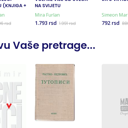
 (KNJIGA +
NA SVIJETU
an
Mira Furlan
Simeon Mar
Marković
1.793 rsd
792 rsd
96 rsd
1.991 rsd
88
u Vaše pretrage...