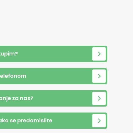
kupim?
telefonom
anje za nas?
 ako se predomislite