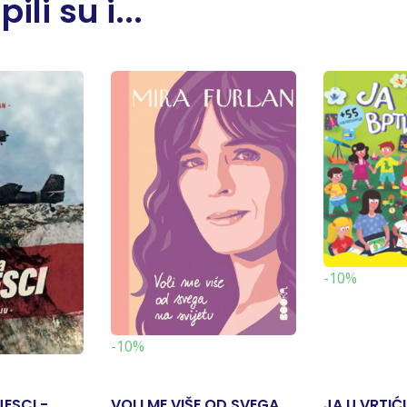
li su i...
-10%
-10%
JESCI -
VOLI ME VIŠE OD SVEGA
JA U VRTIĆ