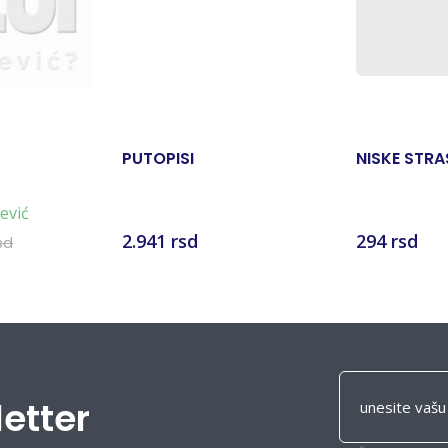
PUTOPISI
NISKE STRA
ević
2.941 rsd
294 rsd
sd
letter