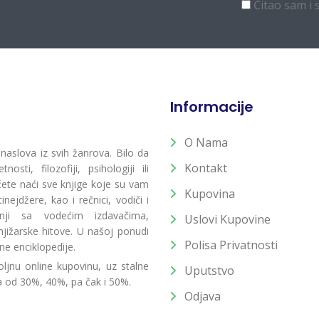
Čitao sam i 
Informacije
O Nama
 naslova iz svih žanrova. Bilo da
Kontakt
osti, filozofiji, psihologiji ili
 ćete naći sve knjige koje su vam
Kupovina
ejdžere, kao i rečnici, vodiči i
radnji sa vodećim izdavačima,
Uslovi Kupovine
jižarske hitove. U našoj ponudi
Polisa Privatnosti
ne enciklopedije.
ljnu online kupovinu, uz stalne
Uputstvo
a od 30%, 40%, pa čak i 50%.
Odjava