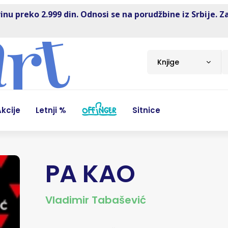
inu preko 2.999 din. Odnosi se na porudžbine iz Srbije. Z
Knjige
kcije
Letnji %
Sitnice
PA KAO
Vladimir Tabašević