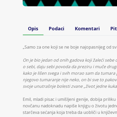
Opis
Podaci
Komentari
Pi
„Samo za one koji se ne boje najopasnijeg od svih
On je bio jedan od onih gadova koji žaleći se
o sebi, daju sebi povoda da preziru i muče drug
kako je lišen svega i svih morao sam da tumara p
njegovo tumaranje nije neko, on bi sve to pakov
svoje unutrašnje bolesti zvane „život jedne kuka
Emil, mladi pisac i umišljeni genije, dobija priliku 
novčanu nadoknadu napiše knjigu o životu jedno
starčeva sećanja koja treba da uobliči u knjiže