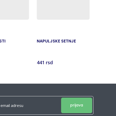
STI
NAPULJSKE SETNJE
PUT SLO
441 rsd
294 rsd
prijava