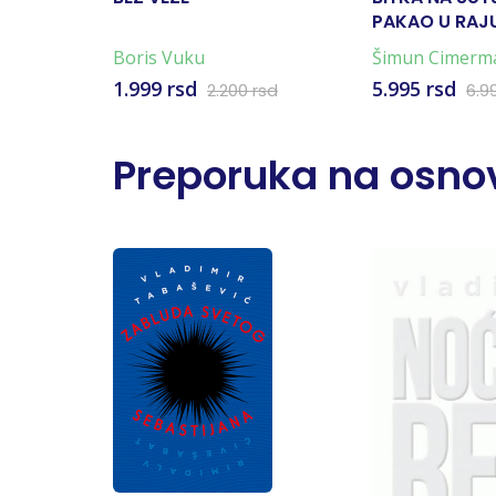
PAKAO U RAJU
KARTA)
Boris Vuku
Šimun Cimerm
1.999 rsd
5.995 rsd
2.200 rsd
6.9
Preporuka na osnov