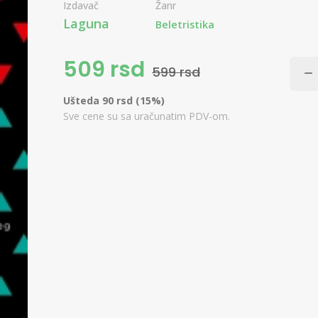
Izdavač
Žanr
Laguna
Beletristika
509 rsd
599 rsd
Ušteda 90 rsd (15%)
Sve cene su sa uračunatim PDV-om.