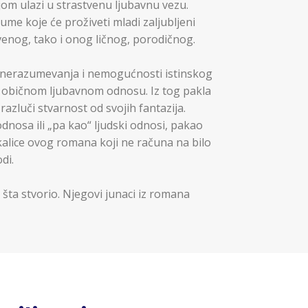
om ulazi u strastvenu ljubavnu vezu.
me koje će proživeti mladi zaljubljeni
enog, tako i onog ličnog, porodičnog.
a, nerazumevanja i nemogućnosti istinskog
d običnom ljubavnom odnosu. Iz tog pakla
razluči stvarnost od svojih fantazija.
odnosa ili „pa kao“ ljudski odnosi, pakao
ckalice ovog romana koji ne računa na bilo
di.
ta stvorio. Njegovi junaci iz romana