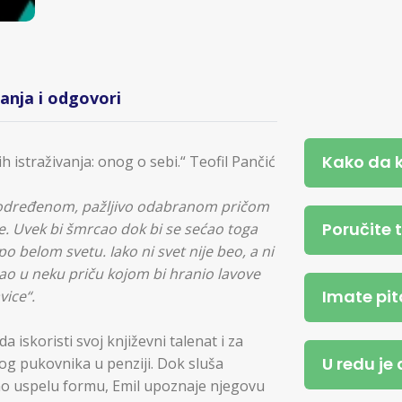
tanja i odgovori
Kako da 
 istraživanja: onog o sebi.“ Teofil Pančić
be određenom, pažljivo odabranom pričom
Poručite 
e. Uvek bi šmrcao dok bi se sećao toga
o belom svetu. Iako ni svet nije beo, a ni
ao u neku priču kojom bi hranio lavove
Imate pit
vice“.
da iskoristi svoj književni talenat i za
U redu je
g pukovnika u penziji. Dok sluša
vno uspelu formu, Emil upoznaje njegovu