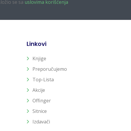
složio se sa
uslovima korišćenja
Linkovi
Knjige
Preporučujemo
Top-Lista
Akcije
Offinger
Sitnice
Izdavači