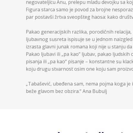
negovateljicu Anu, prelepu mladu devojku sa koj
Figura starca samo je povod za brojne nesporazu
par postavši žrtva sveopšteg haosa: kako društv
Pakao generacijskih razlika, porodičnih relacij
ljubavnog susreta ispisuje se u jednom naizgle
izrasta glavni junak romana koji nije u stanju da 
Pakao ljubavi ili „pa kao“ ljubav, pakao ljudskih 
pisanja ili „pa kao“ pisanje – konstantne su kla
koju drugu stvarnost osim one koju sam proizvo
„Tabašević, ubeđena sam, nema pojma koga je i š
beže glavom bez obzira.“ Ana Bubulj