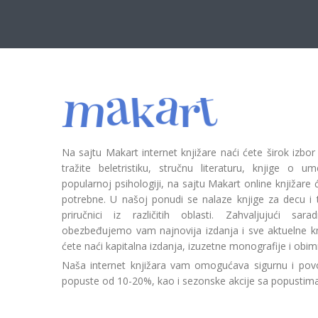
Na sajtu Makart internet knjižare naći ćete širok izbor
tražite beletristiku, stručnu literaturu, knjige o umetn
popularnoj psihologiji, na sajtu Makart online knjižare
potrebne. U našoj ponudi se nalaze knjige za decu i tin
priručnici iz različitih oblasti. Zahvaljujući sa
obezbeđujemo vam najnovija izdanja i sve aktuelne kn
ćete naći kapitalna izdanja, izuzetne monografije i obim
Naša internet knjižara vam omogućava sigurnu i povo
popuste od 10-20%, kao i sezonske akcije sa popustim