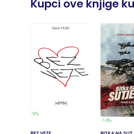
Kupci ove knjige kupi
-9%
-14%
BEZ VEZE
BITKA NA SUT