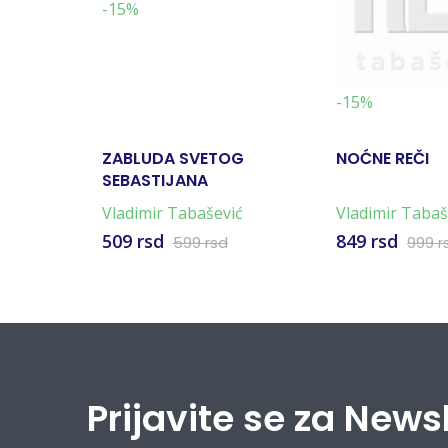
-15%
-15%
ZABLUDA SVETOG
NOĆNE REČI
SEBASTIJANA
Vladimir Tabašević
Vladimir Tabaš
509 rsd
849 rsd
599 rsd
999 r
Prijavite se za News