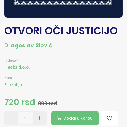
OTVORI OČI JUSTICIJO
Dragoslav Slović
Izdavač
Fineks d.o.o.
Žanr
Filozofija
720 rsd
800 rsd
Dodaj u korpu