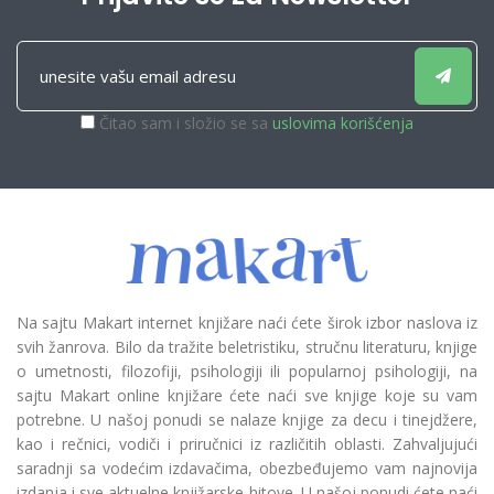
Čitao sam i složio se sa
uslovima korišćenja
Na sajtu Makart internet knjižare naći ćete širok izbor naslova iz
svih žanrova. Bilo da tražite beletristiku, stručnu literaturu, knjige
o umetnosti, filozofiji, psihologiji ili popularnoj psihologiji, na
sajtu Makart online knjižare ćete naći sve knjige koje su vam
potrebne. U našoj ponudi se nalaze knjige za decu i tinejdžere,
kao i rečnici, vodiči i priručnici iz različitih oblasti. Zahvaljujući
saradnji sa vodećim izdavačima, obezbeđujemo vam najnovija
izdanja i sve aktuelne knjižarske hitove. U našoj ponudi ćete naći