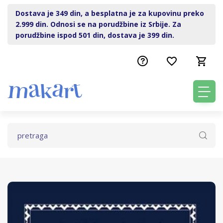
Dostava je 349 din, a besplatna je za kupovinu preko
2.999 din. Odnosi se na porudžbine iz Srbije. Za
porudžbine ispod 501 din, dostava je 399 din.