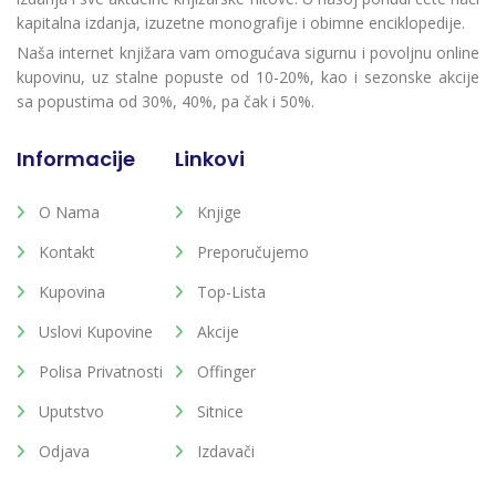
kapitalna izdanja, izuzetne monografije i obimne enciklopedije.
Naša internet knjižara vam omogućava sigurnu i povoljnu online
kupovinu, uz stalne popuste od 10-20%, kao i sezonske akcije
sa popustima od 30%, 40%, pa čak i 50%.
Informacije
Linkovi
O Nama
Knjige
Kontakt
Preporučujemo
Kupovina
Top-Lista
Uslovi Kupovine
Akcije
Polisa Privatnosti
Offinger
Uputstvo
Sitnice
Odjava
Izdavači