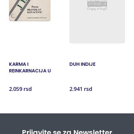
KARMA I
DUH INDIJE
T
REINKARNACIJA U
K
HINDUSKOJ RELIGIJI I
FILOSOFIJI
2.059 rsd
2.941 rsd
8
Prijavite se za Newsletter