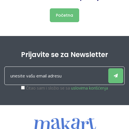
Početna
Prijavite se za Newsletter
Čitao sam i složio se sa
uslovima korišćenja