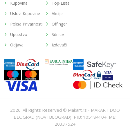
Kupovina
Top-Lista
Uslovi Kupovine
Akcije
Polisa Privatnosti
Offinger
Uputstvo
Sitnice
Odjava
Izdavači
2026. All Rights Reserved © Makart.rs - MAKART DOO
BEOGRAD (NOVI BEOGRAD), PIB: 105184104, MB:
20337524