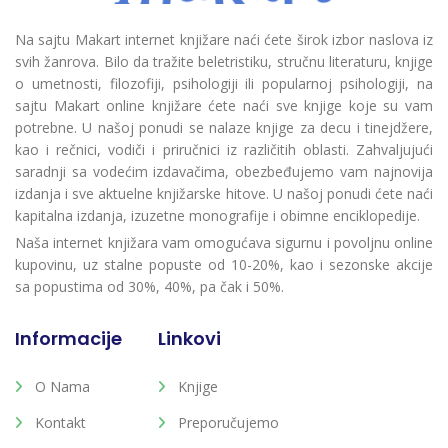
Na sajtu Makart internet knjižare naći ćete širok izbor naslova iz
svih žanrova. Bilo da tražite beletristiku, stručnu literaturu, knjige
o umetnosti, filozofiji, psihologiji ili popularnoj psihologiji, na
sajtu Makart online knjižare ćete naći sve knjige koje su vam
potrebne. U našoj ponudi se nalaze knjige za decu i tinejdžere,
kao i rečnici, vodiči i priručnici iz različitih oblasti. Zahvaljujući
saradnji sa vodećim izdavačima, obezbeđujemo vam najnovija
izdanja i sve aktuelne knjižarske hitove. U našoj ponudi ćete naći
kapitalna izdanja, izuzetne monografije i obimne enciklopedije.
Naša internet knjižara vam omogućava sigurnu i povoljnu online
kupovinu, uz stalne popuste od 10-20%, kao i sezonske akcije
sa popustima od 30%, 40%, pa čak i 50%.
Informacije
Linkovi
O Nama
Knjige
Kontakt
Preporučujemo