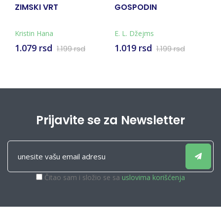
ZIMSKI VRT
GOSPODIN
P
Kristin Hana
E. L. Džejms
Hi
1.079 rsd
1.019 rsd
9
1.199 rsd
1.199 rsd
Prijavite se za Newsletter
Čitao sam i složio se sa
uslovima korišćenja