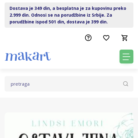
Dostava je 349 din, a besplatna je za kupovinu preko
2.999 din. Odnosi se na porudžbine iz Srbije. Za
porudžbine ispod 501 din, dostava je 399 din.