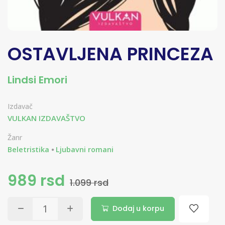
OSTAVLJENA PRINCEZA
Lindsi Emori
Izdavač
VULKAN IZDAVAŠTVO
Žanr
Beletristika
Ljubavni romani
989 rsd
1.099 rsd
Dodaj u korpu