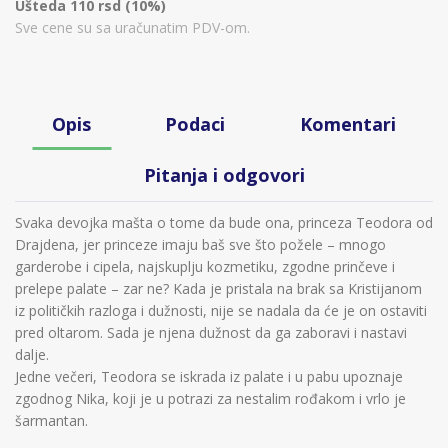
Ušteda 110 rsd (10%)
Sve cene su sa uračunatim PDV-om.
Opis
Podaci
Komentari
Pitanja i odgovori
Svaka devojka mašta o tome da bude ona, princeza Teodora od
Drajdena, jer princeze imaju baš sve što požele – mnogo
garderobe i cipela, najskuplju kozmetiku, zgodne prinčeve i
prelepe palate – zar ne? Kada je pristala na brak sa Kristijanom
iz političkih razloga i dužnosti, nije se nadala da će je on ostaviti
pred oltarom. Sada je njena dužnost da ga zaboravi i nastavi
dalje.
Jedne večeri, Teodora se iskrada iz palate i u pabu upoznaje
zgodnog Nika, koji je u potrazi za nestalim rođakom i vrlo je
šarmantan.