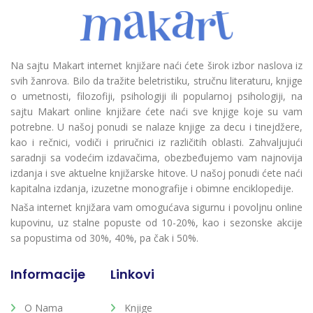
Na sajtu Makart internet knjižare naći ćete širok izbor naslova iz
svih žanrova. Bilo da tražite beletristiku, stručnu literaturu, knjige
o umetnosti, filozofiji, psihologiji ili popularnoj psihologiji, na
sajtu Makart online knjižare ćete naći sve knjige koje su vam
potrebne. U našoj ponudi se nalaze knjige za decu i tinejdžere,
kao i rečnici, vodiči i priručnici iz različitih oblasti. Zahvaljujući
saradnji sa vodećim izdavačima, obezbeđujemo vam najnovija
izdanja i sve aktuelne knjižarske hitove. U našoj ponudi ćete naći
kapitalna izdanja, izuzetne monografije i obimne enciklopedije.
Naša internet knjižara vam omogućava sigurnu i povoljnu online
kupovinu, uz stalne popuste od 10-20%, kao i sezonske akcije
sa popustima od 30%, 40%, pa čak i 50%.
Informacije
Linkovi
O Nama
Knjige