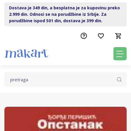
Dostava je 349 din, a besplatna je za kupovinu preko
2.999 din. Odnosi se na porudžbine iz Srbije. Za
porudžbine ispod 501 din, dostava je 399 din.