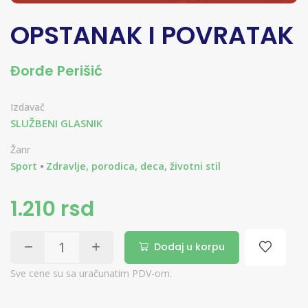
OPSTANAK I POVRATAK
Đorđe Perišić
Izdavač
SLUŽBENI GLASNIK
Žanr
Sport
Zdravlje, porodica, deca, životni stil
1.210 rsd
Dodaj u korpu
Sve cene su sa uračunatim PDV-om.