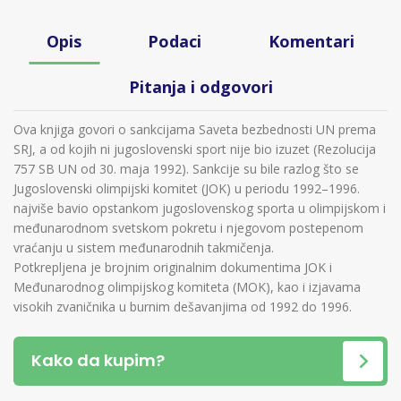
Opis
Podaci
Komentari
Pitanja i odgovori
Ova knjiga govori o sankcijama Saveta bezbednosti UN prema
SRJ, a od kojih ni jugoslovenski sport nije bio izuzet (Rezolucija
757 SB UN od 30. maja 1992). Sankcije su bile razlog što se
Jugoslovenski olimpijski komitet (JOK) u periodu 1992–1996.
najviše bavio opstankom jugoslovenskog sporta u olimpijskom i
međunarodnom svetskom pokretu i njegovom postepenom
vraćanju u sistem međunarodnih takmičenja.
Potkrepljena je brojnim originalnim dokumentima JOK i
Međunarodnog olimpijskog komiteta (MOK), kao i izjavama
visokih zvaničnika u burnim dešavanjima od 1992 do 1996.
Kako da kupim?