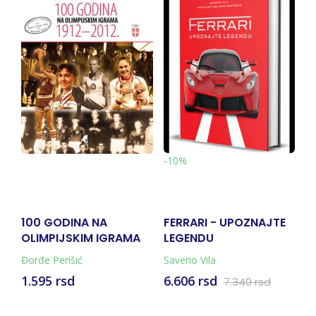
-10%
100 GODINA NA
FERRARI - UPOZNAJTE
M
OLIMPIJSKIM IGRAMA
LEGENDU
1912-2012.
Đorđe Perišić
Saverio Vila
Mi
1.595 rsd
6.606 rsd
5
7.340 rsd