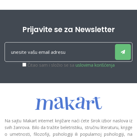
Prijavite se za Newsletter
Čitao sam i složio se sa
uslovima korišćenja
Na sajtu Makart internet knjižare naći ćete širok izbor naslova iz
svih žanrova. Bilo da tražite beletristiku, stručnu literaturu, knjige
o umetnosti, filozofiji, psihologiji ili popularnoj psihologiji, na