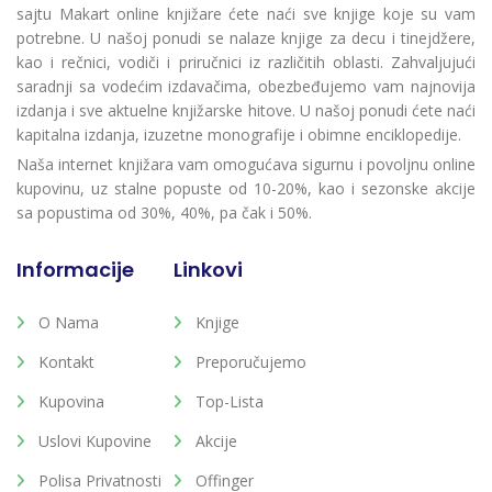
sajtu Makart online knjižare ćete naći sve knjige koje su vam
potrebne. U našoj ponudi se nalaze knjige za decu i tinejdžere,
kao i rečnici, vodiči i priručnici iz različitih oblasti. Zahvaljujući
saradnji sa vodećim izdavačima, obezbeđujemo vam najnovija
izdanja i sve aktuelne knjižarske hitove. U našoj ponudi ćete naći
kapitalna izdanja, izuzetne monografije i obimne enciklopedije.
Naša internet knjižara vam omogućava sigurnu i povoljnu online
kupovinu, uz stalne popuste od 10-20%, kao i sezonske akcije
sa popustima od 30%, 40%, pa čak i 50%.
Informacije
Linkovi
O Nama
Knjige
Kontakt
Preporučujemo
Kupovina
Top-Lista
Uslovi Kupovine
Akcije
Polisa Privatnosti
Offinger