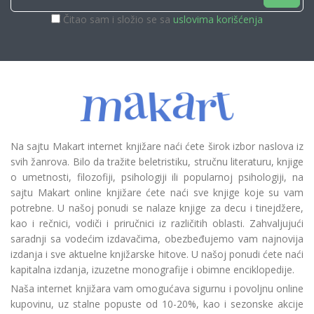
Čitao sam i složio se sa
uslovima korišćenja
Na sajtu Makart internet knjižare naći ćete širok izbor naslova iz
svih žanrova. Bilo da tražite beletristiku, stručnu literaturu, knjige
o umetnosti, filozofiji, psihologiji ili popularnoj psihologiji, na
sajtu Makart online knjižare ćete naći sve knjige koje su vam
potrebne. U našoj ponudi se nalaze knjige za decu i tinejdžere,
kao i rečnici, vodiči i priručnici iz različitih oblasti. Zahvaljujući
saradnji sa vodećim izdavačima, obezbeđujemo vam najnovija
izdanja i sve aktuelne knjižarske hitove. U našoj ponudi ćete naći
kapitalna izdanja, izuzetne monografije i obimne enciklopedije.
Naša internet knjižara vam omogućava sigurnu i povoljnu online
kupovinu, uz stalne popuste od 10-20%, kao i sezonske akcije