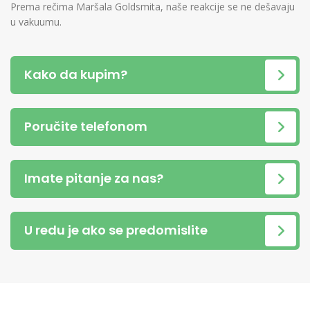
Prema rečima Maršala Goldsmita, naše reakcije se ne dešavaju
u vakuumu.
Kako da kupim?
Poručite telefonom
Imate pitanje za nas?
U redu je ako se predomislite