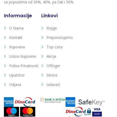
sa popustima od 30%, 40%, pa čak i 50%.
Informacije
Linkovi
O Nama
Knjige
Kontakt
Preporučujemo
Kupovina
Top-Lista
Uslovi Kupovine
Akcije
Polisa Privatnosti
Offinger
Uputstvo
Sitnice
Odjava
Izdavači