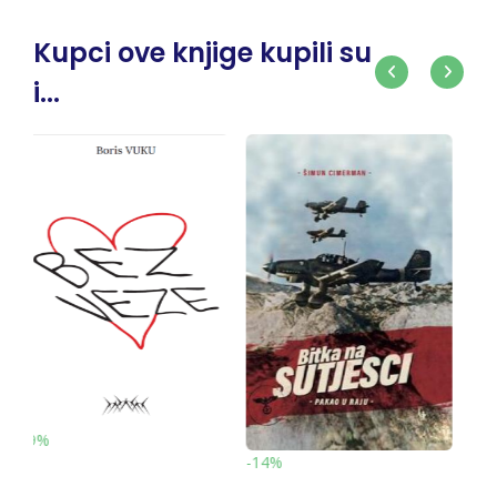
Kupci ove knjige kupili su
i...
-1
-10%
-14%