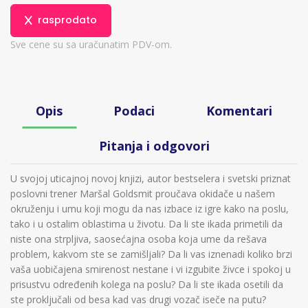
rasprodato
Sve cene su sa uračunatim PDV-om.
Opis
Podaci
Komentari
Pitanja i odgovori
U svojoj uticajnoj novoj knjizi, autor bestselera i svetski priznat
poslovni trener Maršal Goldsmit proučava okidače u našem
okruženju i umu koji mogu da nas izbace iz igre kako na poslu,
tako i u ostalim oblastima u životu. Da li ste ikada primetili da
niste ona strpljiva, saosećajna osoba koja ume da rešava
problem, kakvom ste se zamišljali? Da li vas iznenadi koliko brzi
vaša uobičajena smirenost nestane i vi izgubite živce i spokoj u
prisustvu određenih kolega na poslu? Da li ste ikada osetili da
ste proključali od besa kad vas drugi vozač iseče na putu?