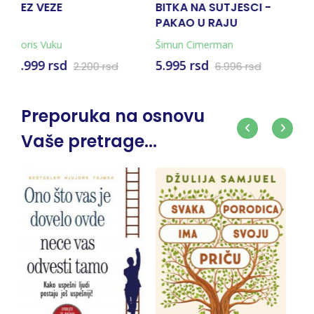
BITKA NA SUTJESCI -
VOLI ME VIŠE OD SVEGA
JA
PAKAO U RAJU
NA SVIJETU
(KNJIGA + KARTA)
Šimun Cimerman
Mira Furlan
Si
Ma
5.995 rsd
1.793 rsd
79
6.996 rsd
1.991 rsd
Preporuka na osnovu
Vaše pretrage...