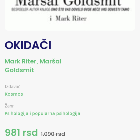
OKIDAČI
Mark Riter
,
Maršal
Goldsmit
Izdavač
Kosmos
Žanr
Psihologija i popularna psihologija
981 rsd
1.090 rsd