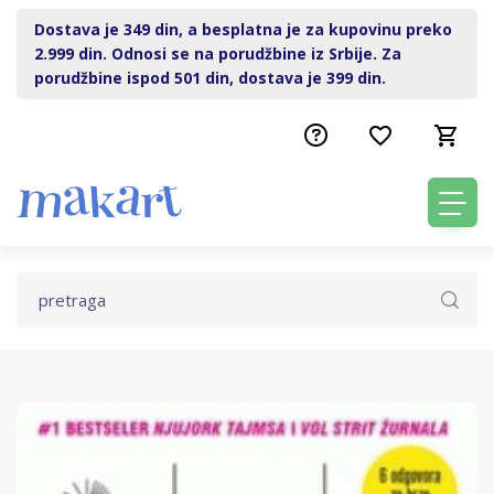
Dostava je 349 din, a besplatna je za kupovinu preko
2.999 din. Odnosi se na porudžbine iz Srbije. Za
porudžbine ispod 501 din, dostava je 399 din.