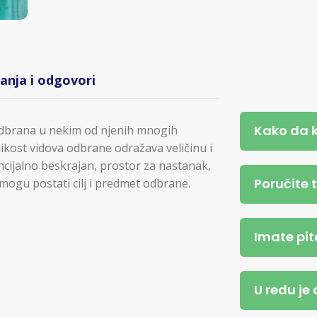
tanja i odgovori
Kako da 
odbrana u nekim od njenih mnogih
likost vidova odbrane odražava veličinu i
ncijalno beskrajan, prostor za nastanak,
Poručite 
ve mogu postati cilj i predmet odbrane.
Imate pit
U redu je