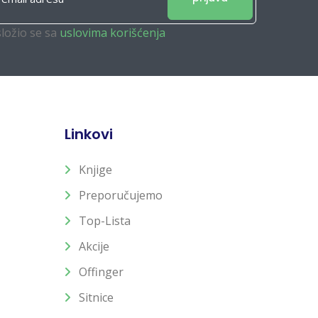
složio se sa
uslovima korišćenja
Linkovi
Knjige
Preporučujemo
Top-Lista
Akcije
Offinger
Sitnice