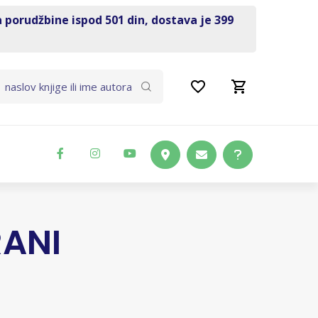
a porudžbine ispod 501 din, dostava je 399
RANI