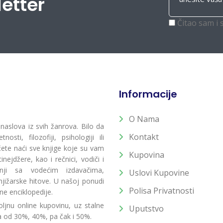
letter
Čitao sam i 
Informacije
O Nama
 naslova iz svih žanrova. Bilo da
Kontakt
osti, filozofiji, psihologiji ili
 ćete naći sve knjige koje su vam
Kupovina
ejdžere, kao i rečnici, vodiči i
radnji sa vodećim izdavačima,
Uslovi Kupovine
jižarske hitove. U našoj ponudi
Polisa Privatnosti
ne enciklopedije.
ljnu online kupovinu, uz stalne
Uputstvo
a od 30%, 40%, pa čak i 50%.