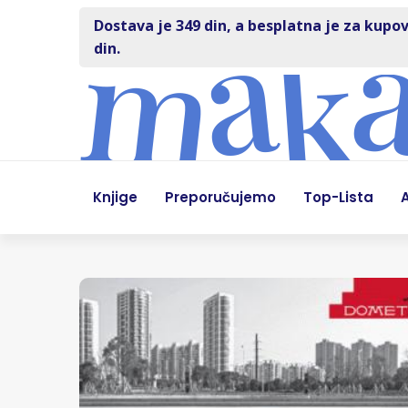
Dostava je 349 din, a besplatna je za kupov
din.
Knjige
Preporučujemo
Top-Lista
A