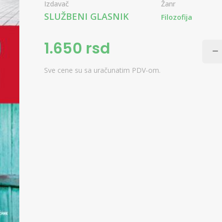
Izdavač
Žanr
SLUŽBENI GLASNIK
Filozofija
1.650 rsd
Sve cene su sa uračunatim PDV-om.