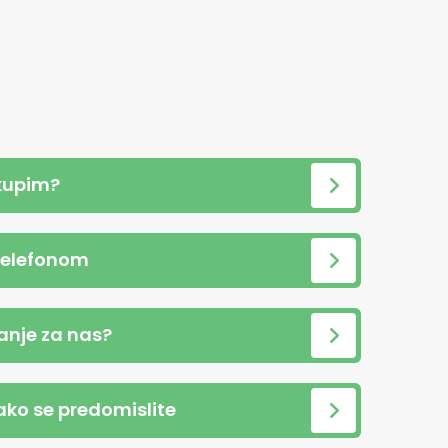
kupim?
telefonom
anje za nas?
 ako se predomislite