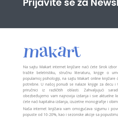
Prijavite se za News
Na sajtu Makart internet knjižare naći ćete širok izbor
tražite beletristiku, stručnu literaturu, knjige o umetn
popularnoj psihologiji, na sajtu Makart online knjižare
potrebne. U našoj ponudi se nalaze knjige za decu i tin
priručnici iz različitih oblasti. Zahvaljujući sa
obezbeđujemo vam najnovija izdanja i sve aktuelne kn
ćete naći kapitalna izdanja, izuzetne monografije i obim
Naša internet knjižara vam omogućava sigurnu i povo
popuste od 10-20%, kao i sezonske akcije sa popustim