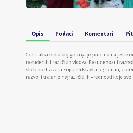
Opis
Podaci
Komentari
Pi
Centralna tema knjige koja je pred nama jeste 
razuđenih i različitih vidova. Razuđenost i razno
složenost života koji predstavlja ogroman, pote
razvoj i trajanje najrazličitijih vrednosti koje s