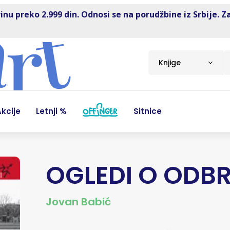
inu preko 2.999 din. Odnosi se na porudžbine iz Srbije. Z
Knjige
kcije
Letnji %
Sitnice
OGLEDI O ODB
Jovan Babić