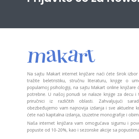
Na sajtu Makart internet knjižare naći ćete širok izbor
tražite beletristiku, stručnu literaturu, knjige o umetn
popularnoj psihologiji, na sajtu Makart online knjižare
potrebne. U našoj ponudi se nalaze knjige za decu i tin
priručnici iz različitih oblasti. Zahvaljujući sa
obezbeđujemo vam najnovija izdanja i sve aktuelne kn
ćete naći kapitalna izdanja, izuzetne monografije i obim
Naša internet knjižara vam omogućava sigurnu i povo
popuste od 10-20%, kao i sezonske akcije sa popustim