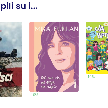
li su i...
-10%
-10%