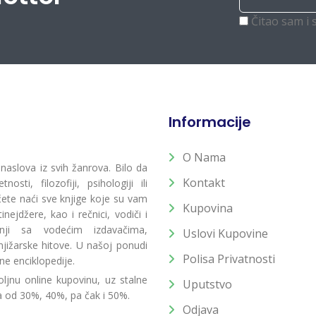
Čitao sam i 
Informacije
O Nama
 naslova iz svih žanrova. Bilo da
Kontakt
osti, filozofiji, psihologiji ili
 ćete naći sve knjige koje su vam
Kupovina
ejdžere, kao i rečnici, vodiči i
radnji sa vodećim izdavačima,
Uslovi Kupovine
jižarske hitove. U našoj ponudi
Polisa Privatnosti
ne enciklopedije.
ljnu online kupovinu, uz stalne
Uputstvo
a od 30%, 40%, pa čak i 50%.
Odjava