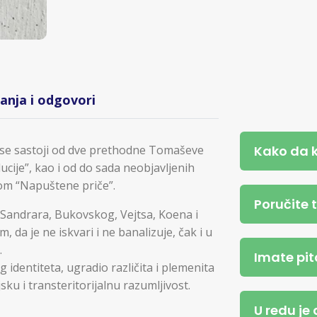
tanja i odgovori
Kako da 
a se sastoji od dve prethodne Tomaševe
ucije”, kao i od do sada neobjavljenih
om “Napuštene priče”.
Poručite 
Sandrara, Bukovskog, Vejtsa, Koena i
 da je ne iskvari i ne banalizuje, čak i u
.
Imate pit
 identiteta, ugradio različita i plemenita
sku i transteritorijalnu razumljivost.
U redu je