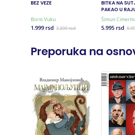
BEZ VEZE
BITKA NA SUT
PAKAO U RAJU
KARTA)
Boris Vuku
Šimun Cimerm
1.999 rsd
5.995 rsd
2.200 rsd
6.9
Preporuka na osnov