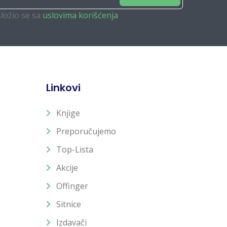
složio se sa
uslovima korišćenja
Linkovi
Knjige
Preporučujemo
Top-Lista
Akcije
Offinger
Sitnice
Izdavači