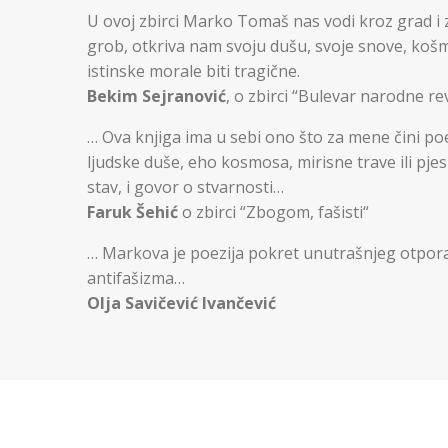
U ovoj zbirci Marko Tomaš nas vodi kroz grad i z
grob, otkriva nam svoju dušu, svoje snove, košma
istinske morale biti tragične.
Bekim Sejranović
, o zbirci “Bulevar narodne re
… Ova knjiga ima u sebi ono što za mene čini po
ljudske duše, eho kosmosa, mirisne trave ili pjes
stav, i govor o stvarnosti…
Faruk Šehić
o zbirci “Zbogom, fašisti“
… Markova je poezija pokret unutrašnjeg otpora
antifašizma…
Olja Savičević Ivančević