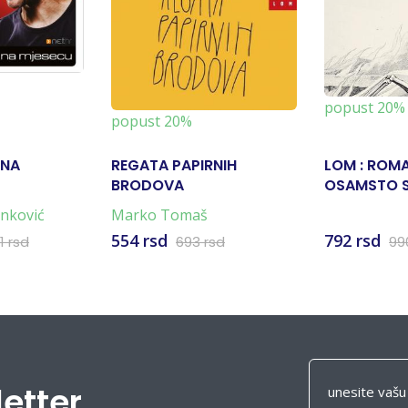
popust 20%
popust 20%
 NA
REGATA PAPIRNIH
LOM : ROM
BRODOVA
OSAMSTO 
anković
Marko Tomaš
554 rsd
792 rsd
1 rsd
693 rsd
99
letter