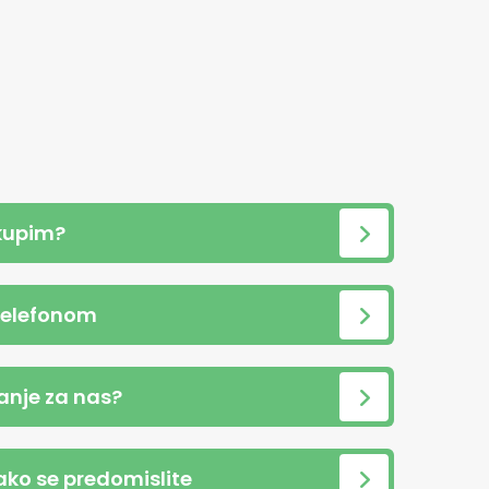
kupim?
telefonom
anje za nas?
 ako se predomislite