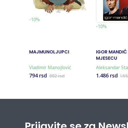
-10%
-10%
MAJMUNOLJUPCI
IGOR MANDIĆ
MJESECU
Vladimir Manojlović
Aleksandar St
794 rsd
1.486 rsd
882 rsd
1.65
Prijavite se za News