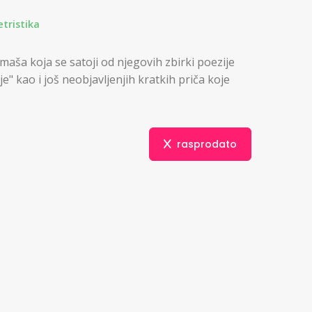
etristika
aša koja se satoji od njegovih zbirki poezije
e" kao i još neobjavljenjih kratkih priča koje
rasprodato