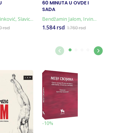
U
60 MINUTA U OVDE I
NAPULJ
SADA
TETRALO
4 KNJIG
inković
,
Slavica
Bendžamin Jalom
,
Irvin
Elena Fer
Jalom
1.584 rsd
4.796 rs
0 rsd
1.760 rsd
-10%