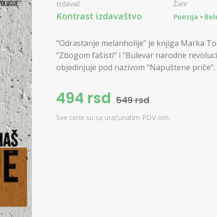
Izdavač
Žanr
Kontrast izdavaštvo
Poezija
Bel
"Odrastanje melanholije" je knjiga Marka Tom
"Zbogom fašisti" i "Bulevar narodne revolucij
objedinjuje pod nazivom "Napuštene priče".
494 rsd
549 rsd
Sve cene su sa uračunatim PDV-om.