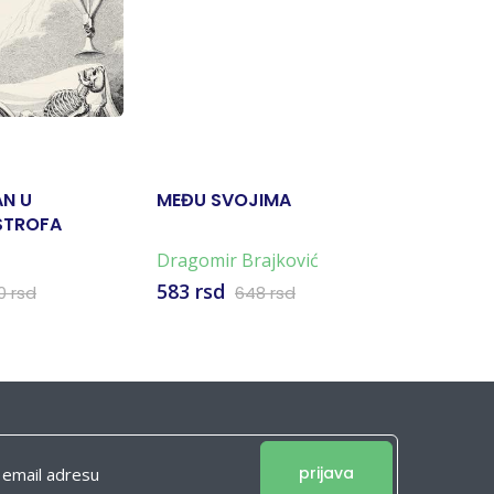
-10%
AN U
MEĐU SVOJIMA
PEVANE 
STROFA
RATNIKA
Dragomir Brajković
Dejan To
583 rsd
990 rsd
0 rsd
648 rsd
prijava