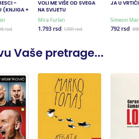
JESCI -
VOLI ME VIŠE OD SVEGA
JA U VRTIĆ
 (KNJIGA +
NA SVIJETU
an
Mira Furlan
Simeon Mar
Marković
1.793 rsd
792 rsd
96 rsd
1.991 rsd
88
u Vaše pretrage...