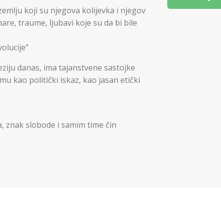
emlju koji su njegova kolijevka i njegov
re, traume, ljubavi koje su da bi bile
volucije”
eziju danas, ima tajanstvene sastojke
mu kao politički iskaz, kao jasan etički
, znak slobode i samim time čin