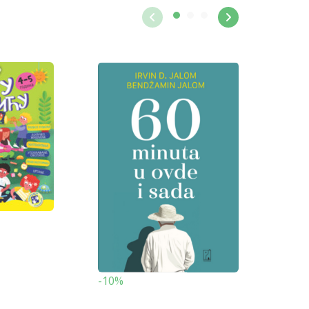
-19%
-10%