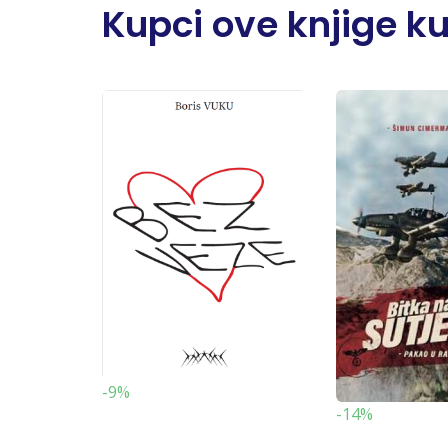
Kupci ove knjige kupi
-9%
-14%