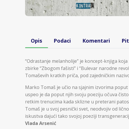
Opis
Podaci
Komentari
Pi
“Odrastanje melanholije” je koncept-knjiga koj
zbirke “Zbogom fašisti” i “Bulevar narodne revol
Tomaševih kratkih priča, pod zajedničkim naziv
Marko Tomaš je učio na sjajnim izvorima poput 
uspeo je da poput njih svoju poeziju očuva čistom,
retkim trenucima kada sklizne u preterani patos
Tomaš je u svoj pesnički svet, neodvojiv od ličnog
iskustva dajući tako svojoj poeziji transgeneracij
Vlada Arsenić