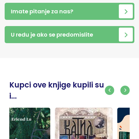
Imate pitanje za nas?
U redu je ako se predomislite
Kupci ove knjige kupili su
i...