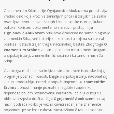
O znamenitim Srbima Ilije Ognjanovića Abukazema predstavlja
vredno delo koje kroz niz zanimljivih priča i istorijskih beležaka
osvetljava živote najznačajnijih ličnosti srpske istorije, kulture i
politike. Koristeći dokumentarno-narativni pristup,
Ilija
Ognjanović Abukazem
približava čitaocima ne samo biografije
znamenitih Srba, već i istorijske okolnosti u kojima su stvarali,
borili se i ostavili trajan trag u nacionalnoj baštini. Zbog toga
O
znamenitim Srbima
zauzima posebno mesto među knjigama
o srpskoj istoriji, znamenitim ličnostima i kulturnom nasleđu
Srbije.
Ova knjiga može biti zanimljiva svima koji vole istorijske knjige,
biografije poznatih ličnosti, knjige o srpskoj istoriji, nacionalnoj
kulturi i rodoljublju. Pored istorijskih činjenica,
O znamenitim
Srbima
donosi i manje poznate anegdote i zapise koji
doprinose boljem razumevanju karaktera i dela ljudi koji su
oblikovali srpsko društvo.
Ilija Ognjanović Abukazem
na taj
način podseća koliko je važno čuvati sećanje na znamenite
pojedince, jer se kroz njihovu zaostavštinu čuva i nacionalni