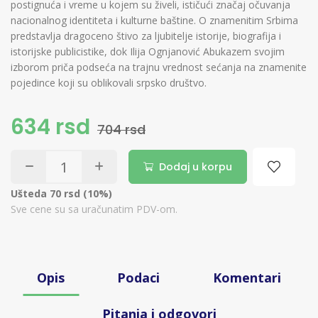
postignuća i vreme u kojem su živeli, ističući značaj očuvanja
nacionalnog identiteta i kulturne baštine. O znamenitim Srbima
predstavlja dragoceno štivo za ljubitelje istorije, biografija i
istorijske publicistike, dok Ilija Ognjanović Abukazem svojim
izborom priča podseća na trajnu vrednost sećanja na znamenite
pojedince koji su oblikovali srpsko društvo.
634 rsd
704 rsd
Dodaj u korpu
Ušteda 70 rsd (10%)
Sve cene su sa uračunatim PDV-om.
Opis
Podaci
Komentari
Pitanja i odgovori