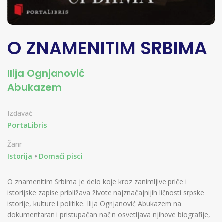
O ZNAMENITIM SRBIMA
Ilija Ognjanović
Abukazem
Izdavač
PortaLibris
Žanr
Istorija
Domaći pisci
O znamenitim Srbima je delo koje kroz zanimljive priče i
istorijske zapise približava živote najznačajnijih ličnosti srpske
istorije, kulture i politike. Ilija Ognjanović Abukazem na
dokumentaran i pristupačan način osvetljava njihove biografije,