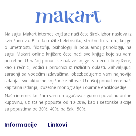
Na sajtu Makart internet knjižare naći ćete širok izbor naslova iz
svih žanrova. Bilo da tražite beletristiku, stručnu literaturu, knjige
o umetnosti, filozofiji, psihologiji ili popularnoj psihologiji, na
sajtu Makart online knjižare ćete naći sve knjige koje su vam
potrebne. U našoj ponudi se nalaze knjige za decu i tinejdžere,
kao i rečnici, vodiči i priručnici iz različitih oblasti. Zahvaljujući
saradnji sa vodećim izdavačima, obezbeđujemo vam najnovija
izdanja i sve aktuelne knjižarske hitove. U našoj ponudi ćete naći
kapitalna izdanja, izuzetne monografije i obimne enciklopedije.
Naša internet knjižara vam omogućava sigurnu i povoljnu online
kupovinu, uz stalne popuste od 10-20%, kao i sezonske akcije
sa popustima od 30%, 40%, pa čak i 50%.
Informacije
Linkovi