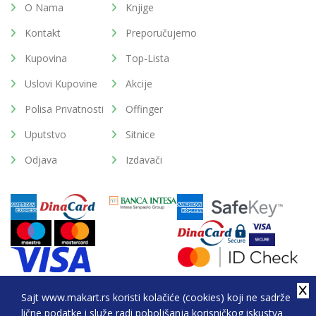
O Nama
Knjige
Kontakt
Preporučujemo
Kupovina
Top-Lista
Uslovi Kupovine
Akcije
Polisa Privatnosti
Offinger
Uputstvo
Sitnice
Odjava
Izdavači
Sajt www.makart.rs koristi kolačiće (cookies) koji ne sadrže
lične podatke i služe radi poboljšanja korisničkog iskustva