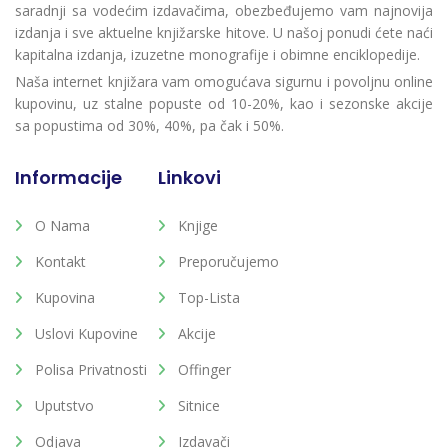
saradnji sa vodećim izdavačima, obezbeđujemo vam najnovija
izdanja i sve aktuelne knjižarske hitove. U našoj ponudi ćete naći
kapitalna izdanja, izuzetne monografije i obimne enciklopedije.
Naša internet knjižara vam omogućava sigurnu i povoljnu online
kupovinu, uz stalne popuste od 10-20%, kao i sezonske akcije
sa popustima od 30%, 40%, pa čak i 50%.
Informacije
Linkovi
O Nama
Knjige
Kontakt
Preporučujemo
Kupovina
Top-Lista
Uslovi Kupovine
Akcije
Polisa Privatnosti
Offinger
Uputstvo
Sitnice
Odjava
Izdavači