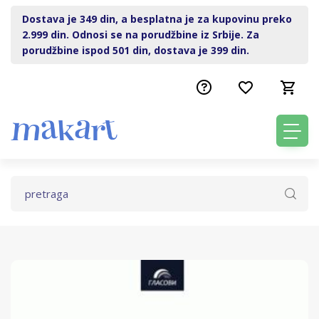
Dostava je 349 din, a besplatna je za kupovinu preko
2.999 din. Odnosi se na porudžbine iz Srbije. Za
porudžbine ispod 501 din, dostava je 399 din.