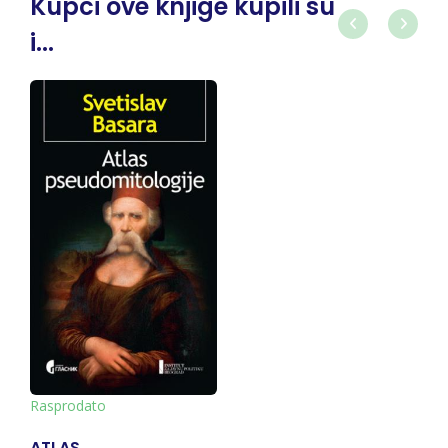
Kupci ove knjige kupili su
i...
Rasprodato
ATLAS