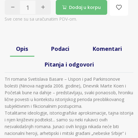
Dodaj u korpu
Sve cene su sa uračunatim PDV-om.
Opis
Podaci
Komentari
Pitanja i odgovori
Tri romana Svetislava Basare – Uspon i pad Parkinsonove
bolesti (Ninova nagrada 2006. godine), Dnevnik Marte Koen i
Početak bune na dahije – predstavljaju, svaki ponaosob, hroniku
lične povesti u kontekstu istorijskog perioda preoblikovanog
subjektivnim i fikcionalnim postupcima.
Totalitarne ideologije, istoriografske aproksimacije, tajna istorija
i njen književni podtekst... samo su neki rukavci ovih
nesvakidašnjih romana. Junaci ovih knjiga nikada neće biti
nacionalni heroji, arhetipski i mitski građani „nebeske Srbije“ i