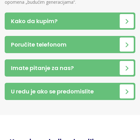
opomena „budućim generacijama“.
Kako da kupim?
Poručite telefonom
Imate pitanje za nas?
U redu je ako se predomislite