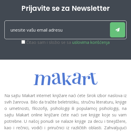
Prijavite se za Newsletter
Čitao sam i složio se sa
uslovima korišćenja
Na sajtu Makart internet knjižare naći ćete širok izbor naslova iz
svih žanrova. Bilo da tražite beletristiku, stručnu literaturu, knjige
o umetnosti, filozofiji, psihologiji ili popularnoj psihologiji, na
sajtu Makart online knjižare ćete naći sve knjige koje su vam
potrebne. U našoj ponudi se nalaze knjige za decu i tinejdžere,
kao i rečnici, vodiči i priručnici iz različitih oblasti. Zahvaljujući