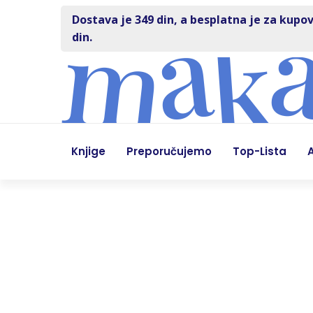
Dostava je 349 din, a besplatna je za kupov
din.
Knjige
Preporučujemo
Top-Lista
A