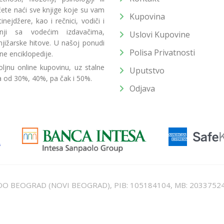
 ćete naći sve knjige koje su vam
Kupovina
ejdžere, kao i rečnici, vodiči i
radnji sa vodećim izdavačima,
Uslovi Kupovine
jižarske hitove. U našoj ponudi
Polisa Privatnosti
ne enciklopedije.
ljnu online kupovinu, uz stalne
Uputstvo
a od 30%, 40%, pa čak i 50%.
Odjava
T DOO BEOGRAD (NOVI BEOGRAD), PIB: 105184104, MB: 2033752
unat u cenu. Nastojimo da budemo što precizniji u opisu proizvoda, prikaz
 na sajtu su deo naše ponude i ne podrazumeva da su dostupni u svakom tr