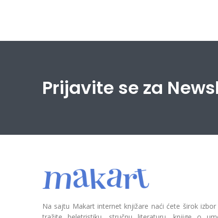
Prijavite se za News
Na sajtu Makart internet knjižare naći ćete širok izbor
tražite beletristiku, stručnu literaturu, knjige o umetn