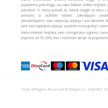
popularnoj psihologiji, na sajtu Makart online knjižare
potrebne. U našoj ponudi se nalaze knjige za decu i tin
priručnici iz različitih oblasti. Zahvaljujući sa
obezbeđujemo vam najnovija izdanja i sve aktuelne kn
ćete naći kapitalna izdanja, izuzetne monografije i obim
Naša internet knjižara vam omogućava sigurnu i povo
popuste od 10-20%, kao i sezonske akcije sa popustim
2026. All Rights Reserved © Makart.rs - MAKAR
Sve cene na ovom sajtu iskazane su u dinarima. PDV je urač
informacije kompletne i bez grešaka. Svi artikli prikazani