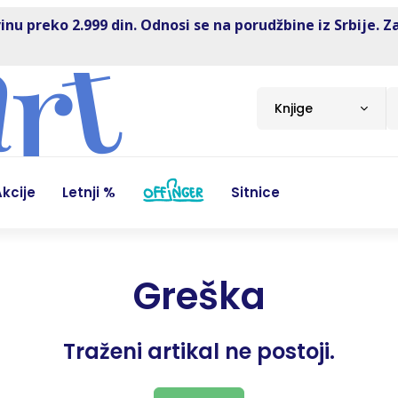
inu preko 2.999 din. Odnosi se na porudžbine iz Srbije. Z
Knjige
kcije
Letnji %
Sitnice
Greška
Traženi artikal ne postoji.