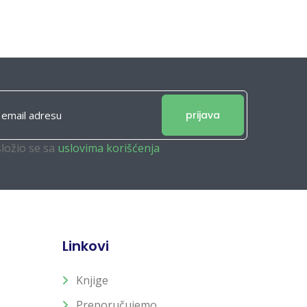
prijava
složio se sa
uslovima korišćenja
Linkovi
Knjige
Preporučujemo