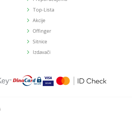
Top-Lista
Akcije
Offinger
Sitnice
Izdavači
4
u slika i samih cena, ali ne možemo garantovati da su sve
enutku.