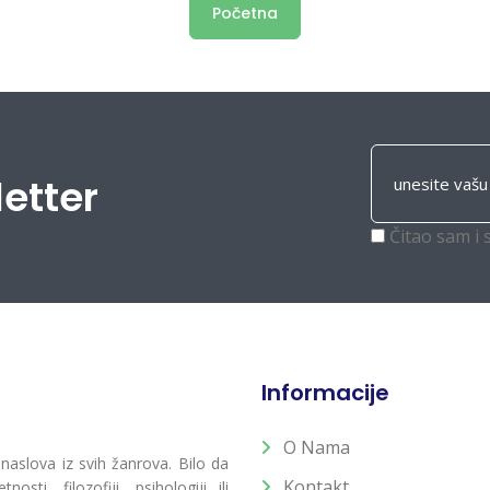
Početna
letter
Čitao sam i 
Informacije
O Nama
 naslova iz svih žanrova. Bilo da
Kontakt
osti, filozofiji, psihologiji ili