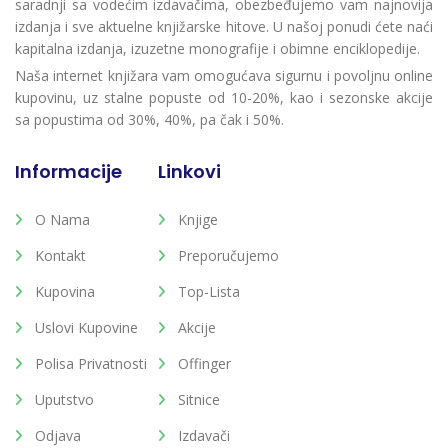
saradnji sa vodećim izdavačima, obezbeđujemo vam najnovija
izdanja i sve aktuelne knjižarske hitove. U našoj ponudi ćete naći
kapitalna izdanja, izuzetne monografije i obimne enciklopedije.
Naša internet knjižara vam omogućava sigurnu i povoljnu online
kupovinu, uz stalne popuste od 10-20%, kao i sezonske akcije
sa popustima od 30%, 40%, pa čak i 50%.
Informacije
Linkovi
O Nama
Knjige
Kontakt
Preporučujemo
Kupovina
Top-Lista
Uslovi Kupovine
Akcije
Polisa Privatnosti
Offinger
Uputstvo
Sitnice
Odjava
Izdavači