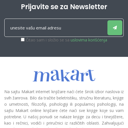
Prijavite se za Newsletter
Čitao sam i složio se sa
uslovima korišćenja
Na sajtu Makart internet knjižare naći ćete širok izbor naslova iz
svih žanrova. Bilo da tražite beletristiku, stručnu literaturu, knjige
o umetnosti, filozofiji, psihologiji ili popularnoj psihologiji, na
sajtu Makart online knjižare ćete naći sve knjige koje su vam
potrebne. U našoj ponudi se nalaze knjige za decu i tinejdžere,
kao i rečnici, vodiči i priručnici iz različitih oblasti. Zahvaljujući