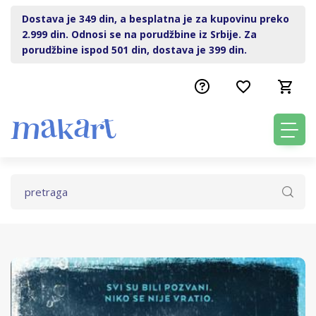
Dostava je 349 din, a besplatna je za kupovinu preko
2.999 din. Odnosi se na porudžbine iz Srbije. Za
porudžbine ispod 501 din, dostava je 399 din.