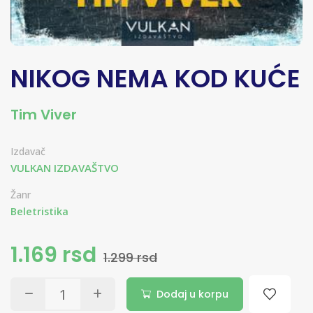
NIKOG NEMA KOD KUĆE
Tim Viver
Izdavač
VULKAN IZDAVAŠTVO
Žanr
Beletristika
1.169 rsd
1.299 rsd
Dodaj u korpu