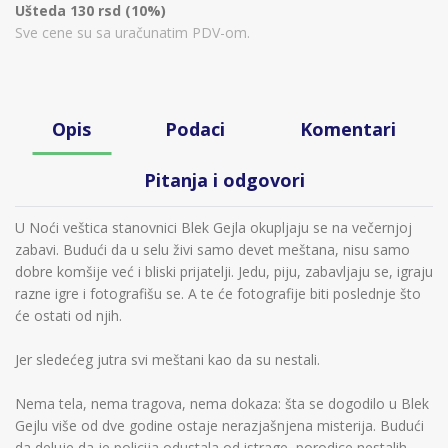
Ušteda 130 rsd (10%)
Sve cene su sa uračunatim PDV-om.
Opis
Podaci
Komentari
Pitanja i odgovori
U Noći veštica stanovnici Blek Gejla okupljaju se na večernjoj
zabavi. Budući da u selu živi samo devet meštana, nisu samo
dobre komšije već i bliski prijatelji. Jedu, piju, zabavljaju se, igraju
razne igre i fotografišu se. A te će fotografije biti poslednje što
će ostati od njih.
Jer sledećeg jutra svi meštani kao da su nestali.
Nema tela, nema tragova, nema dokaza: šta se dogodilo u Blek
Gejlu više od dve godine ostaje nerazjašnjena misterija. Budući
da deluje da je policija odustala od istrage, porodice nestalih