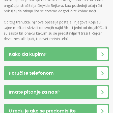
angažuju istražitelja Dejvida Rejkera, kao poslednji očajnički
pokušaj da otkriju šta se stvarno dogodilo te kobne noći.
Od tog trenutka, njihova opsesija postaje i njegova.Koje su
tajne meštani skrivali od svojih najbližih – i jedni od drugih?Da li
su zaista bili onakvi kakvim su se predstavljali?I traži li Rejker
devet nestalih ljudi, ili devet mrtvih tela?
Kako da kupim?
Poručite telefonom
Imate pitanje za nas?
U redu je ako se predomislite