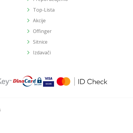
Top-Lista
Akcije
Offinger
Sitnice
Izdavači
4
u slika i samih cena, ali ne možemo garantovati da su sve
enutku.