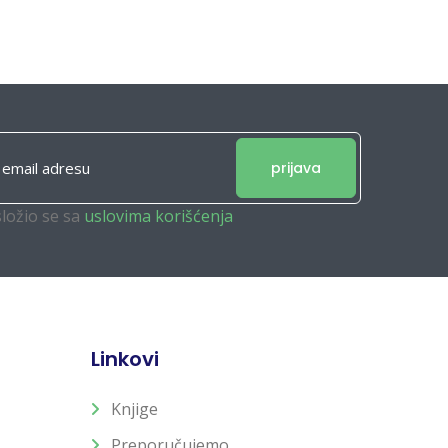
prijava
složio se sa
uslovima korišćenja
Linkovi
Knjige
Preporučujemo