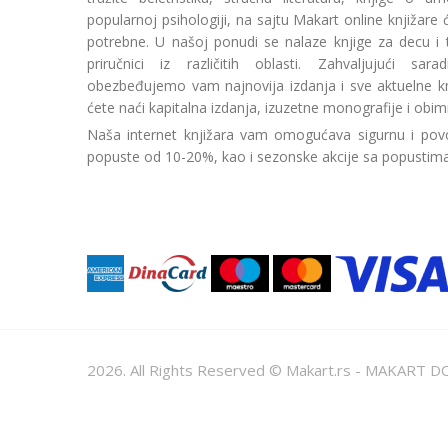
popularnoj psihologiji, na sajtu Makart online knjižare
potrebne. U našoj ponudi se nalaze knjige za decu i tin
priručnici iz različitih oblasti. Zahvaljujući sa
obezbeđujemo vam najnovija izdanja i sve aktuelne kn
ćete naći kapitalna izdanja, izuzetne monografije i obim
Naša internet knjižara vam omogućava sigurnu i povo
popuste od 10-20%, kao i sezonske akcije sa popustim
2026. All Rights Reserved © Makart.rs - MAKAR
Sve cene na ovom sajtu iskazane su u dinarima. PDV je urač
informacije kompletne i bez grešaka. Svi artikli prikazani