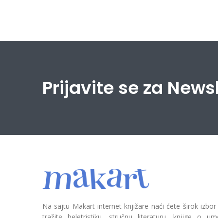
Prijavite se za News
Na sajtu Makart internet knjižare naći ćete širok izbor
tražite beletristiku, stručnu literaturu, knjige o umetn