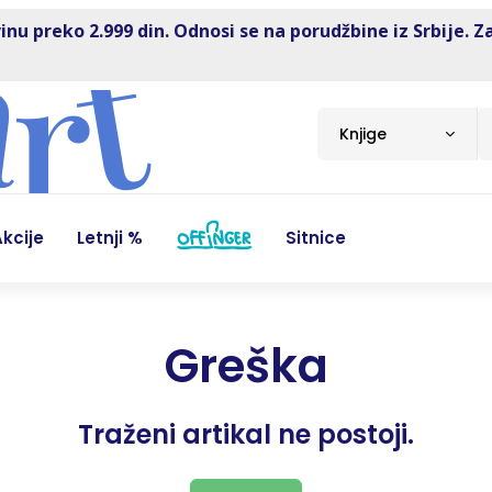
inu preko 2.999 din. Odnosi se na porudžbine iz Srbije. Z
Knjige
kcije
Letnji %
Sitnice
Greška
Traženi artikal ne postoji.