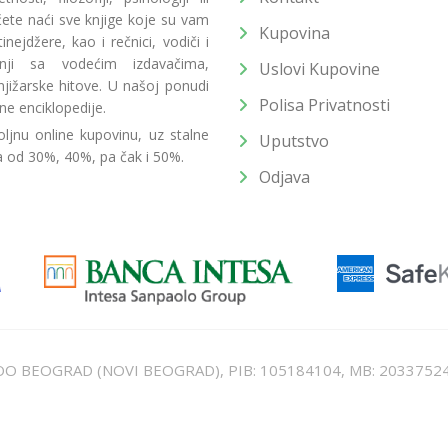
 ćete naći sve knjige koje su vam
Kupovina
ejdžere, kao i rečnici, vodiči i
radnji sa vodećim izdavačima,
Uslovi Kupovine
jižarske hitove. U našoj ponudi
Polisa Privatnosti
ne enciklopedije.
ljnu online kupovinu, uz stalne
Uputstvo
a od 30%, 40%, pa čak i 50%.
Odjava
T DOO BEOGRAD (NOVI BEOGRAD), PIB: 105184104, MB: 2033752
unat u cenu. Nastojimo da budemo što precizniji u opisu proizvoda, prikaz
 na sajtu su deo naše ponude i ne podrazumeva da su dostupni u svakom tr