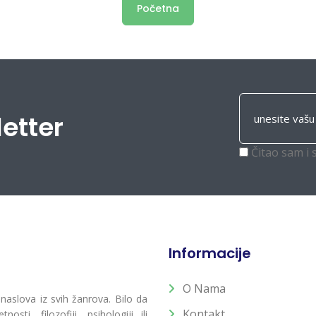
Početna
letter
Čitao sam i 
Informacije
O Nama
 naslova iz svih žanrova. Bilo da
Kontakt
osti, filozofiji, psihologiji ili