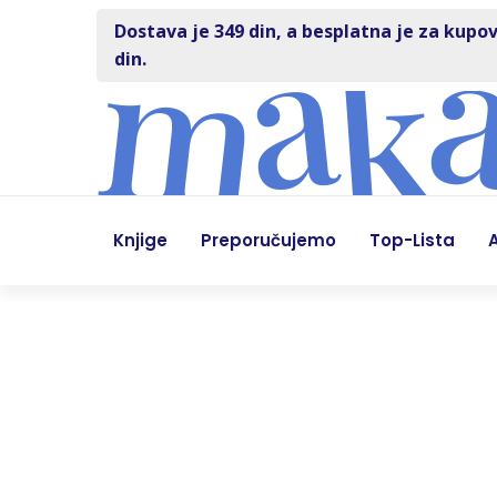
Dostava je 349 din, a besplatna je za kupov
din.
Knjige
Preporučujemo
Top-Lista
A