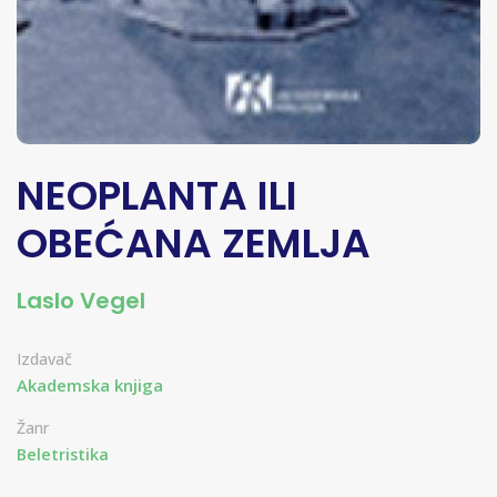
NEOPLANTA ILI
OBEĆANA ZEMLJA
Laslo Vegel
Izdavač
Akademska knjiga
Žanr
Beletristika