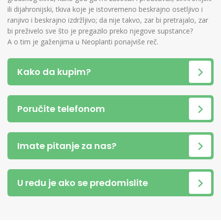
ili dijahronijski, tkiva koje je istovremeno beskrajno osetljivo i
ranjivo i beskrajno izdržljivo; da nije takvo, zar bi pretrajalo, zar
bi preživelo sve što je pregazilo preko njegove supstance?
A o tim je gaženjima u Neoplanti ponajviše reč.
Kako da kupim?
Poručite telefonom
Imate pitanje za nas?
U redu je ako se predomislite