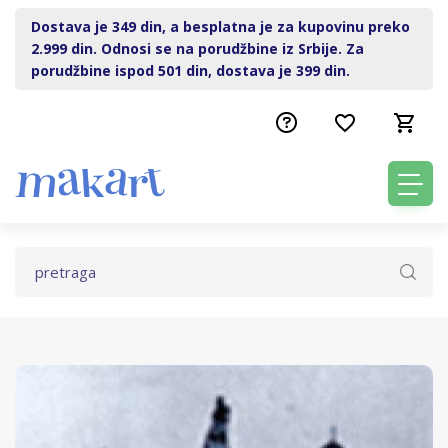
Dostava je 349 din, a besplatna je za kupovinu preko
2.999 din. Odnosi se na porudžbine iz Srbije. Za
porudžbine ispod 501 din, dostava je 399 din.