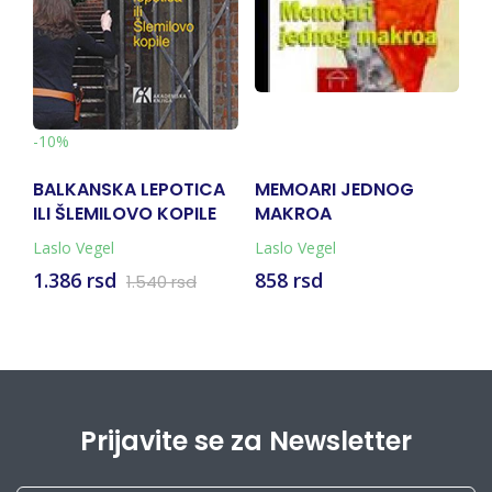
-
-10%
BALKANSKA LEPOTICA
MEMOARI JEDNOG
N
ILI ŠLEMILOVO KOPILE
MAKROA
1
V
Laslo Vegel
Laslo Vegel
La
1.386 rsd
858 rsd
1
1.540 rsd
Prijavite se za Newsletter