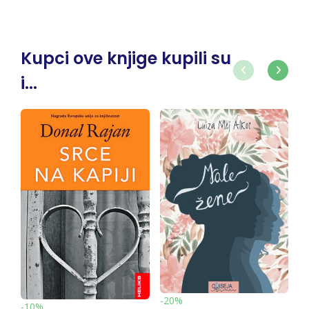
Kupci ove knjige kupili su
i...
-
-20%
-10%