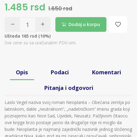
1.485 rsd
1.650 rsd
Dodaj u korpu
Ušteda 165 rsd (10%)
Sve cene su sa uračunatim PDV-om.
Opis
Podaci
Komentari
Pitanja i odgovori
Laslo Vegel naziva svoj roman Neoplanta – Obećana zemlja po
latinskom, dakle „neutralnom”, „nadetničkom” imenu grada koji
poznajemo kao Novi Sad, Ujvidek, Neusatz. Pažljivom čitaocu
ove knjige brzo postaje jasno da drugačije nije ni moglo da
bude: Neoplanta je najmanji zajednički nazivnik jednog složenog
gradskog tkiva, kako god ga mi zasecali i proučavali, sinhronijski