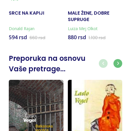
SRCE NA KAPIJI
MALE ŽENE, DOBRE
R
SUPRUGE
Donald Rajan
Luiza Mej Olkot
Gr
594 rsd
880 rsd
2
660 rsd
1.100 rsd
Preporuka na osnovu
Vaše pretrage...