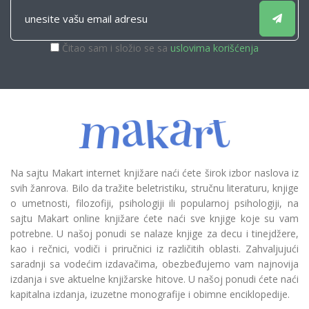
Čitao sam i složio se sa
uslovima korišćenja
Na sajtu Makart internet knjižare naći ćete širok izbor naslova iz
svih žanrova. Bilo da tražite beletristiku, stručnu literaturu, knjige
o umetnosti, filozofiji, psihologiji ili popularnoj psihologiji, na
sajtu Makart online knjižare ćete naći sve knjige koje su vam
potrebne. U našoj ponudi se nalaze knjige za decu i tinejdžere,
kao i rečnici, vodiči i priručnici iz različitih oblasti. Zahvaljujući
saradnji sa vodećim izdavačima, obezbeđujemo vam najnovija
izdanja i sve aktuelne knjižarske hitove. U našoj ponudi ćete naći
kapitalna izdanja, izuzetne monografije i obimne enciklopedije.