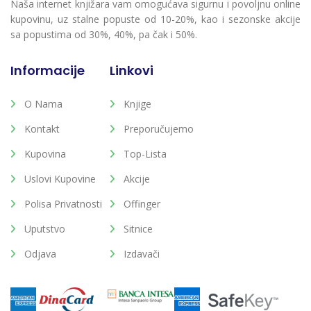
Naša internet knjižara vam omogućava sigurnu i povoljnu online
kupovinu, uz stalne popuste od 10-20%, kao i sezonske akcije
sa popustima od 30%, 40%, pa čak i 50%.
Informacije
Linkovi
O Nama
Knjige
Kontakt
Preporučujemo
Kupovina
Top-Lista
Uslovi Kupovine
Akcije
Polisa Privatnosti
Offinger
Uputstvo
Sitnice
Odjava
Izdavači