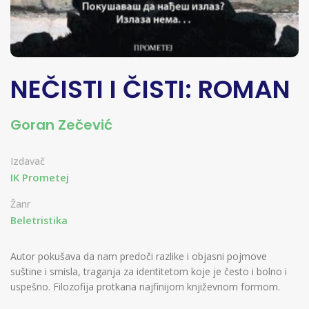
NEČISTI I ČISTI: ROMAN
Goran Zečević
Izdavač
IK Prometej
Žanr
Beletristika
Autor pokušava da nam predoči razlike i objasni pojmove
suštine i smisla, traganja za identitetom koje je često i bolno i
uspešno. Filozofija protkana najfinijom književnom formom.