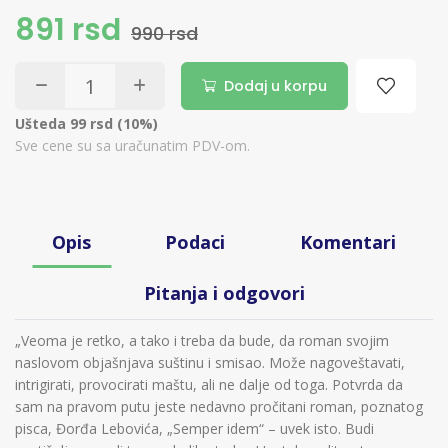
891 rsd
990 rsd
Dodaj u korpu
Ušteda 99 rsd (10%)
Sve cene su sa uračunatim PDV-om.
Opis
Podaci
Komentari
Pitanja i odgovori
„Veoma je retko, a tako i treba da bude, da roman svojim
naslovom objašnjava suštinu i smisao. Može nagoveštavati,
intrigirati, provocirati maštu, ali ne dalje od toga. Potvrda da
sam na pravom putu jeste nedavno pročitani roman, poznatog
pisca, Đorđa Lebovića, „Semper idem“ – uvek isto. Budi