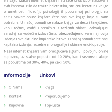
Na sajtu Makart internet knjižare naći ćete širok izbor naslova iz
svih žanrova. Bilo da tražite beletristiku, stručnu literaturu, knjige
o umetnosti, filozofiji, psihologiji ili popularnoj psihologiji, na
sajtu Makart online knjižare ćete naći sve knjige koje su vam
potrebne. U našoj ponudi se nalaze knjige za decu i tinejdžere,
kao i rečnici, vodiči i priručnici iz različitih oblasti. Zahvaljujući
saradnji sa vodećim izdavačima, obezbeđujemo vam najnovija
izdanja i sve aktuelne knjižarske hitove. U našoj ponudi ćete naći
kapitalna izdanja, izuzetne monografije i obimne enciklopedije.
Naša internet knjižara vam omogućava sigurnu i povoljnu online
kupovinu, uz stalne popuste od 10-20%, kao i sezonske akcije
sa popustima od 30%, 40%, pa čak i 50%.
Informacije
Linkovi
O Nama
Knjige
Kontakt
Preporučujemo
Kupovina
Top-Lista