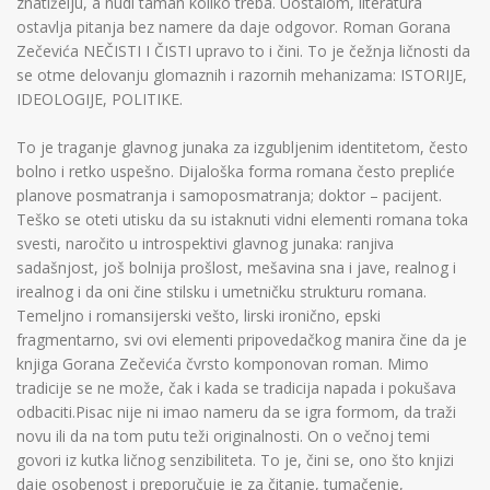
znatiželju, a nudi taman koliko treba. Uostalom, literatura
ostavlja pitanja bez namere da daje odgovor. Roman Gorana
Zečevića NEČISTI I ČISTI upravo to i čini. To je čežnja ličnosti da
se otme delovanju glomaznih i razornih mehanizama: ISTORIJE,
IDEOLOGIJE, POLITIKE.
To je traganje glavnog junaka za izgubljenim identitetom, često
bolno i retko uspešno. Dijaloška forma romana često prepliće
planove posmatranja i samoposmatranja; doktor – pacijent.
Teško se oteti utisku da su istaknuti vidni elementi romana toka
svesti, naročito u introspektivi glavnog junaka: ranjiva
sadašnjost, još bolnija prošlost, mešavina sna i jave, realnog i
irealnog i da oni čine stilsku i umetničku strukturu romana.
Temeljno i romansijerski vešto, lirski ironično, epski
fragmentarno, svi ovi elementi pripovedačkog manira čine da je
knjiga Gorana Zečevića čvrsto komponovan roman. Mimo
tradicije se ne može, čak i kada se tradicija napada i pokušava
odbaciti.Pisac nije ni imao nameru da se igra formom, da traži
novu ili da na tom putu teži originalnosti. On o večnoj temi
govori iz kutka ličnog senzibiliteta. To je, čini se, ono što knjizi
daje osobenost i preporučuje je za čitanje, tumačenje,