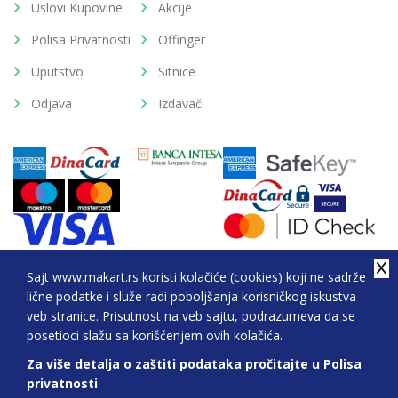
Uslovi Kupovine
Akcije
Polisa Privatnosti
Offinger
Uputstvo
Sitnice
Odjava
Izdavači
Sajt www.makart.rs koristi kolačiće (cookies) koji ne sadrže
lične podatke i služe radi poboljšanja korisničkog iskustva
2026. All Rights Reserved © Makart.rs - MAKART DOO
veb stranice. Prisutnost na veb sajtu, podrazumeva da se
BEOGRAD (NOVI BEOGRAD), PIB: 105184104, MB:
posetioci slažu sa korišćenjem ovih kolačića.
20337524
Za više detalja o zaštiti podataka pročitajte u Polisa
Sve cene na ovom sajtu iskazane su u dinarima. PDV je uračunat u cenu.
privatnosti
Nastojimo da budemo što precizniji u opisu proizvoda, prikazu slika i