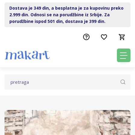
Dostava je 349 din, a besplatna je za kupovinu preko
2.999 din. Odnosi se na porudžbine iz Srbije. Za
porudžbine ispod 501 din, dostava je 399 din.