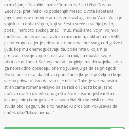
razmišljanje.“Vukašin LazovićRoman Nečisti i čisti Gorana
Zečevića, prati nekoliko poslednjih meseci života kapetana
Jugoslovenske narodne armije, znakovitog imena Vojin. Vojin je
vojnik ali u obliku Vojno, koji se često sreće u starijoj našoj
poeziji, naročito epskoj, znači i muž, muškarac. Vojin, vojnik i
muškarac posećuje, u pravilnim razmacima, doktorku na VMA,
psihoterapeuta jer je pritisnut strahovima, pre svega od gužve i
ljudi, koji mu onemogućavaju da, posle rata u kojem je
predvodio svoje vojnike, nastavi da radi, da obavlja svoje
oficirske dužnosti. Sećanja na rat i pogibije mladih vojnika, koja
ga neprekidno opsedaju, onemogućavaju ga da se prilagodi
životu posle rata, da prihvati ponašanje (koje je poželjno i koje
većina prihvata) kao da rata nije ni bilo. Tako je već na prvim
stranicama romana vidljivo da se radi o ličnosti koja jasno
uočava razliku između onoga što život stvarno jeste (i šta i
kakav je bio) i onoga kako se sada živi, šta se misli i oseća
svuda oko njega."Gde si to nestao?U prošlosti!Pokušavaš da
nađeš izlaz?Izlaza nema…"