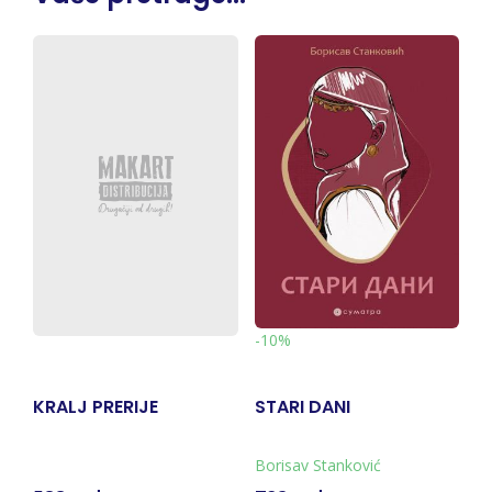
-10%
-
KRALJ PRERIJE
STARI DANI
S
Borisav Stanković
Ar