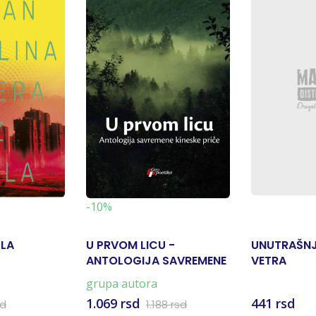
-10%
KLA
U PRVOM LICU -
UNUTRAŠNJ
ANTOLOGIJA SAVREMENE
VETRA
KINESKE PRIČE
grupa autora
1.069 rsd
441 rsd
sd
1.188 rsd