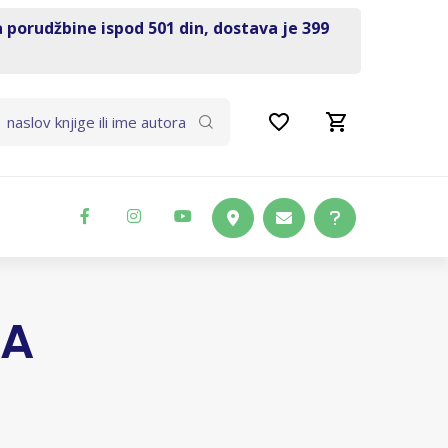
a porudžbine ispod 501 din, dostava je 399
DA