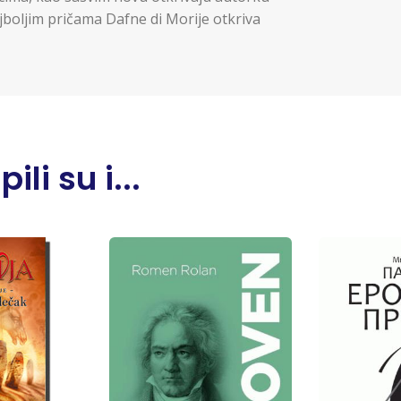
boljim pričama Dafne di Morije otkriva
li su i...