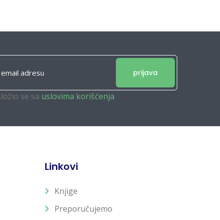
prijava
složio se sa
uslovima korišćenja
Linkovi
Knjige
Preporučujemo