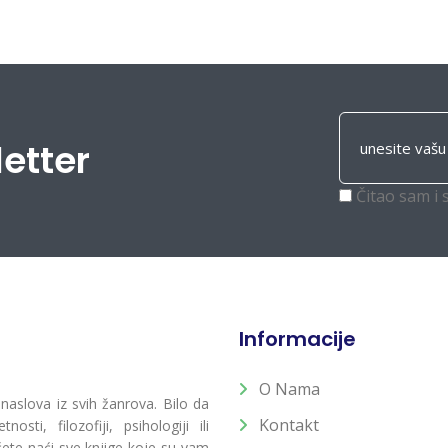
letter
Čitao sam i 
Informacije
O Nama
 naslova iz svih žanrova. Bilo da
Kontakt
osti, filozofiji, psihologiji ili
 ćete naći sve knjige koje su vam