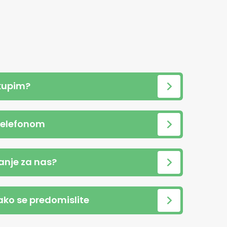
kupim?
telefonom
anje za nas?
 ako se predomislite