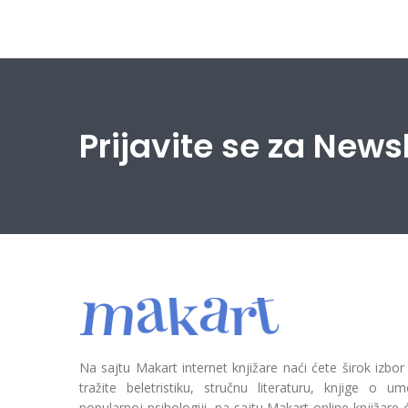
Prijavite se za News
Na sajtu Makart internet knjižare naći ćete širok izbor
tražite beletristiku, stručnu literaturu, knjige o umetn
popularnoj psihologiji, na sajtu Makart online knjižare