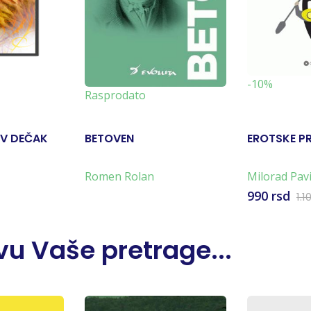
-10%
Rasprodato
OV DEČAK
BETOVEN
EROTSKE PR
Romen Rolan
Milorad Pav
990 rsd
1.1
u Vaše pretrage...