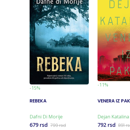
-11%
-15%
REBEKA
VENERA IZ PA
Dafni Di Morije
Dejan Katalina
679 rsd
792 rsd
799 rsd
891 r