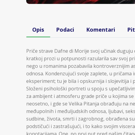
Opis
Podaci
Komentari
Pi
Priče strave Dafne di Morije svoj učinak duguju 
kratkoj prozi u potpunosti razularila sav svoj pri
nego u romanima pozabavila kontroverznijim a
odnosa. Kondenzujući svoje zaplete, u pričama i
eksperiment; tu je bila i opskurnija i slojevitija i
Složeni psihološki portreti u spoju s upečatljiv
za ambijent i atmosferu grade priče u kojima se
neosetno, i gde se Velika Pitanja obrađuju na nep
međupolnih i međuljudskih odnosa, ljubavi, seksa 
sudbine, života, smrti i zagrobnog, obrađena su 
podstičući i zastrašujući, i to kako svojim visce
konotacijama. One, po prvi put pred našim čita