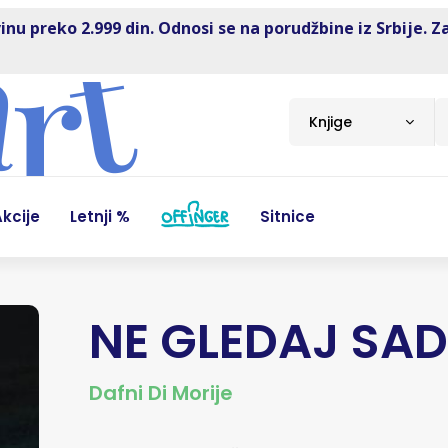
inu preko 2.999 din. Odnosi se na porudžbine iz Srbije. Z
Knjige
kcije
Letnji %
Sitnice
NE GLEDAJ SA
Dafni Di Morije