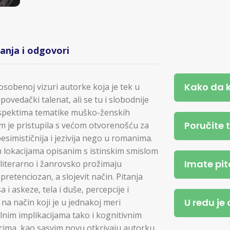
tanja i odgovori
Kako da 
osobenoj vizuri autorke koja je tek u
povedački talenat, ali se tu i slobodnije
spektima tematike muško-ženskih
Poručite 
m je pristupila s većom otvorenošću za
 pesimističnija i jezivija nego u romanima.
im lokacijama opisanim s istinskim smislom
Imate pit
 literarno i žanrovsko prožimaju
retenciozan, a slojevit način. Pitanja
i askeze, tela i duše, percepcije i
U redu je
na način koji je u jednakoj meri
ralnim implikacijama tako i kognitivnim
ocima, kao sasvim novu otkrivaju autorku