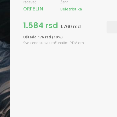
Izdavač
Žanr
ORFELIN
Beletristika
1.584 rsd
1.760 rsd
Ušteda 176 rsd (10%)
Sve cene su sa uračunatim PDV-om.