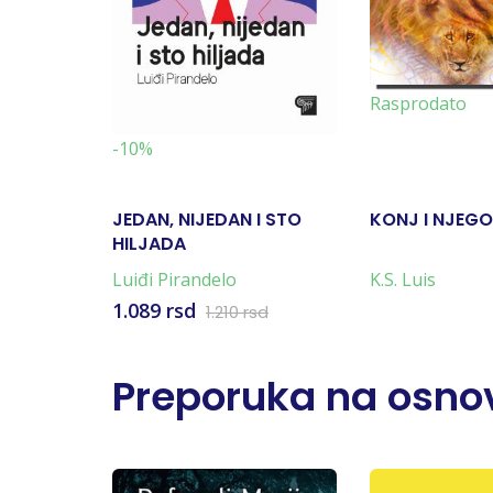
Rasprodato
-10%
JEDAN, NIJEDAN I STO
KONJ I NJEG
HILJADA
Luiđi Pirandelo
K.S. Luis
1.089 rsd
1.210 rsd
Preporuka na osnov