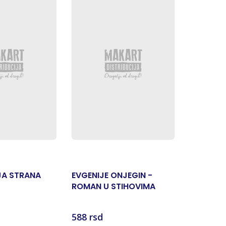
A STRANA
EVGENIJE ONJEGIN -
JODY BA
ROMAN U STIHOVIMA
588 rsd
470 rsd