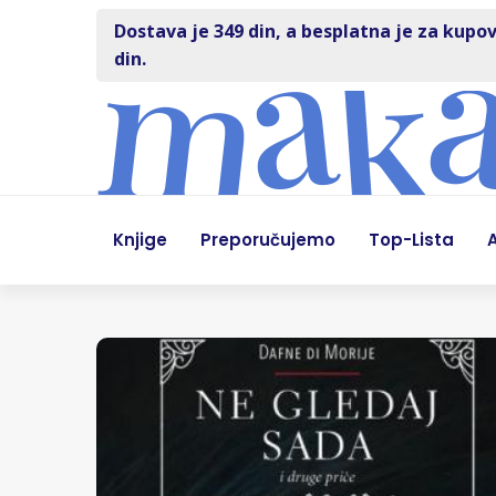
Dostava je 349 din, a besplatna je za kupov
din.
Knjige
Preporučujemo
Top-Lista
A