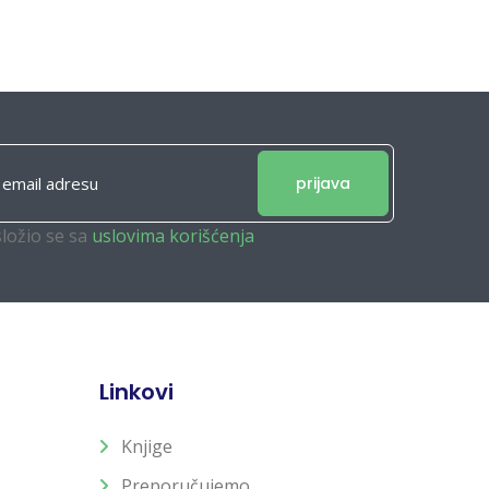
prijava
složio se sa
uslovima korišćenja
Linkovi
Knjige
Preporučujemo