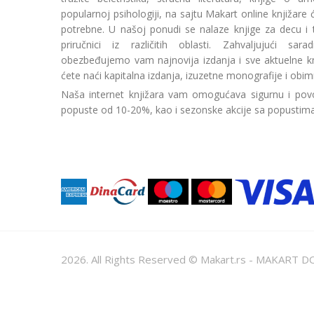
popularnoj psihologiji, na sajtu Makart online knjižare
potrebne. U našoj ponudi se nalaze knjige za decu i tin
priručnici iz različitih oblasti. Zahvaljujući sa
obezbeđujemo vam najnovija izdanja i sve aktuelne kn
ćete naći kapitalna izdanja, izuzetne monografije i obim
Naša internet knjižara vam omogućava sigurnu i povo
popuste od 10-20%, kao i sezonske akcije sa popustim
2026. All Rights Reserved © Makart.rs - MAKAR
Sve cene na ovom sajtu iskazane su u dinarima. PDV je urač
informacije kompletne i bez grešaka. Svi artikli prikazani