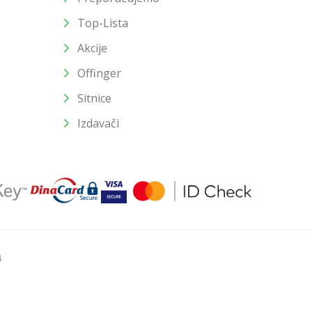
Top-Lista
Akcije
Offinger
Sitnice
Izdavači
4
u slika i samih cena, ali ne možemo garantovati da su sve
enutku.