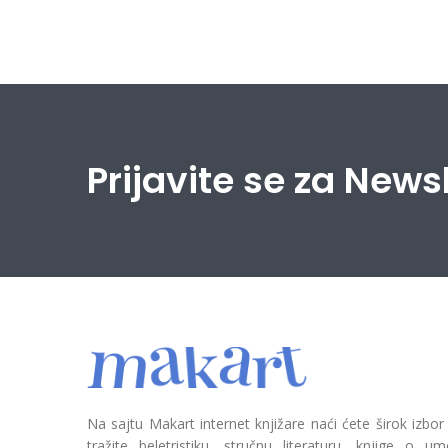
Prijavite se za News
Na sajtu Makart internet knjižare naći ćete širok izbor
tražite beletristiku, stručnu literaturu, knjige o umetn