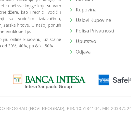
 ćete naći sve knjige koje su vam
Kupovina
ejdžere, kao i rečnici, vodiči i
radnji sa vodećim izdavačima,
Uslovi Kupovine
jižarske hitove. U našoj ponudi
Polisa Privatnosti
ne enciklopedije.
ljnu online kupovinu, uz stalne
Uputstvo
a od 30%, 40%, pa čak i 50%.
Odjava
T DOO BEOGRAD (NOVI BEOGRAD), PIB: 105184104, MB: 2033752
unat u cenu. Nastojimo da budemo što precizniji u opisu proizvoda, prikaz
 na sajtu su deo naše ponude i ne podrazumeva da su dostupni u svakom tr