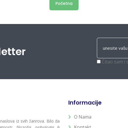
Početna
letter
Čitao sam i 
Informacije
O Nama
 naslova iz svih žanrova. Bilo da
Kontakt
osti, filozofiji, psihologiji ili