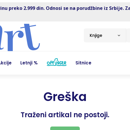
inu preko 2.999 din. Odnosi se na porudžbine iz Srbije. Z
Knjige
kcije
Letnji %
Sitnice
Greška
Traženi artikal ne postoji.