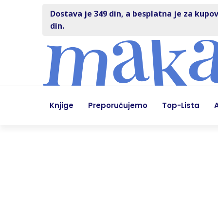
Dostava je 349 din, a besplatna je za kupov
din.
Knjige
Preporučujemo
Top-Lista
A