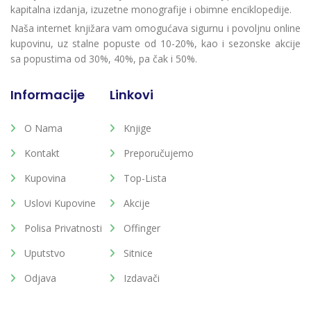
kapitalna izdanja, izuzetne monografije i obimne enciklopedije.
Naša internet knjižara vam omogućava sigurnu i povoljnu online
kupovinu, uz stalne popuste od 10-20%, kao i sezonske akcije
sa popustima od 30%, 40%, pa čak i 50%.
Informacije
Linkovi
O Nama
Knjige
Kontakt
Preporučujemo
Kupovina
Top-Lista
Uslovi Kupovine
Akcije
Polisa Privatnosti
Offinger
Uputstvo
Sitnice
Odjava
Izdavači