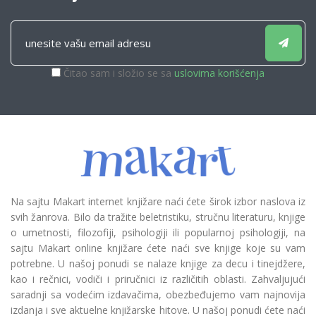
Čitao sam i složio se sa
uslovima korišćenja
Na sajtu Makart internet knjižare naći ćete širok izbor naslova iz
svih žanrova. Bilo da tražite beletristiku, stručnu literaturu, knjige
o umetnosti, filozofiji, psihologiji ili popularnoj psihologiji, na
sajtu Makart online knjižare ćete naći sve knjige koje su vam
potrebne. U našoj ponudi se nalaze knjige za decu i tinejdžere,
kao i rečnici, vodiči i priručnici iz različitih oblasti. Zahvaljujući
saradnji sa vodećim izdavačima, obezbeđujemo vam najnovija
izdanja i sve aktuelne knjižarske hitove. U našoj ponudi ćete naći