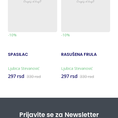
-
-10%
-10%
SPASILAC
RASUŠENA FRULA
G
Ljubica Stevanović
Ljubica Stevanović
Lj
297 rsd
297 rsd
5
330 rsd
330 rsd
Prijavite se za Newsletter