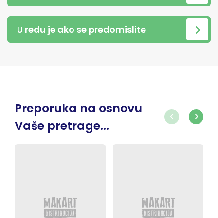
U redu je ako se predomislite
Preporuka na osnovu
Vaše pretrage...