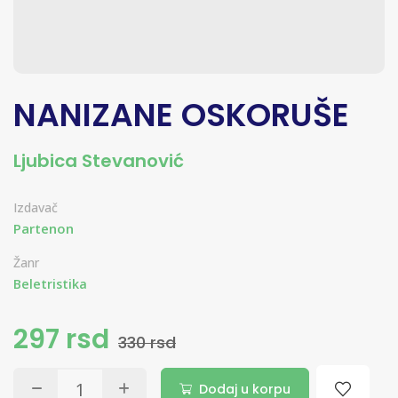
NANIZANE OSKORUŠE
Ljubica Stevanović
Izdavač
Partenon
Žanr
Beletristika
297 rsd
330 rsd
Dodaj u korpu