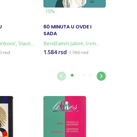
-19%
-10%
U
60 MINUTA U OVDE I
NAPULJ
SADA
TETRALO
4 KNJIG
inković
,
Slavica
Bendžamin Jalom
,
Irvin
Elena Fer
Jalom
1.584 rsd
4.796 rs
0 rsd
1.760 rsd