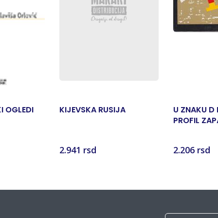
I OGLEDI
KIJEVSKA RUSIJA
U ZNAKU D 
PROFIL ZA
NEMAČKE
2.941 rsd
2.206 rsd