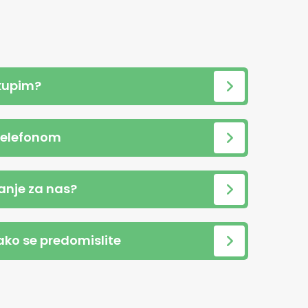
kupim?
telefonom
anje za nas?
 ako se predomislite