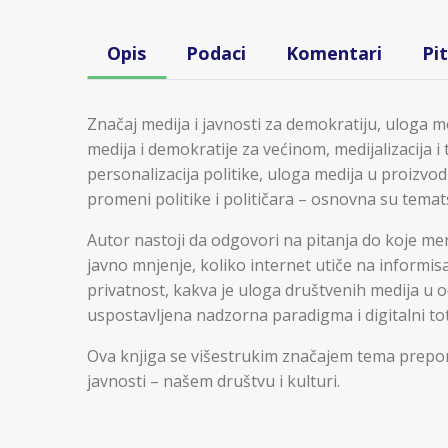
Opis
Podaci
Komentari
Pi
Značaj medija i javnosti za demokratiju, uloga med
medija i demokratije za većinom, medijalizacija i t
personalizacija politike, uloga medija u proizvod
promeni politike i političara – osnovna su temat
Autor nastoji da odgovori na pitanja do koje mere
javno mnjenje, koliko internet utiče na informisa
privatnost, kakva je uloga društvenih medija u o
uspostavljena nadzorna paradigma i digitalni tot
Ova knjiga se višestrukim značajem tema prepo
javnosti – našem društvu i kulturi.