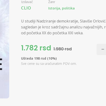
Izdavač
Žanr
CLIO
Istorija, politika
U studiji Nadziranje demokratije, Slaviše Orlović
sagledan je kroz sadržajnu analizu najvažnijih,
od početka XX do početka XXI veka.
1.782 rsd
1.980 rsd
Ušteda 198 rsd (10%)
Sve cene su sa uračunatim PDV-om.