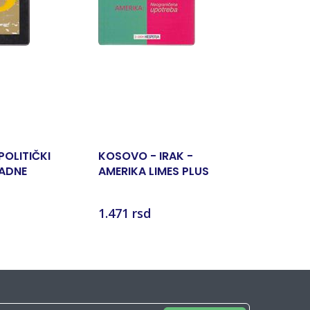
-10%
POLITIČKI
KOSOVO - IRAK -
MUZEJI I
PADNE
AMERIKA LIMES PLUS
GEOPOLITIČKI ČASOPIS
priredio 
2/2004
1.471 rsd
1.485 rs