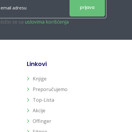
prijava
složio se sa
uslovima korišćenja
Linkovi
Knjige
Preporučujemo
Top-Lista
Akcije
Offinger
Sitnice