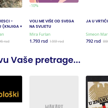
-10%
JESCI -
VOLI ME VIŠE OD SVEGA
JA U VRTIĆ
 (KNJIGA +
NA SVIJETU
an
Mira Furlan
Simeon Mar
Marković
1.793 rsd
792 rsd
96 rsd
1.991 rsd
88
u Vaše pretrage...