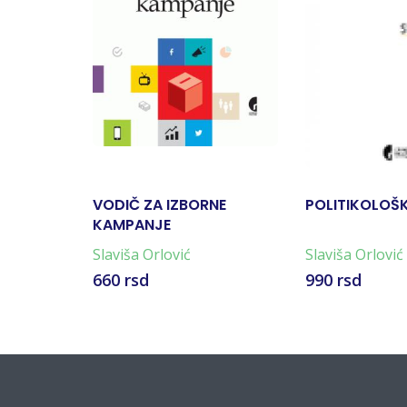
VODIČ ZA IZBORNE
POLITIKOLOŠK
KAMPANJE
Slaviša Orlović
Slaviša Orlović
660 rsd
990 rsd