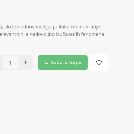
a, složen odnos medija, politike i demokratije
 relevantnih, a nedovoljno izučavanih fenomena
Dodaj u korpu