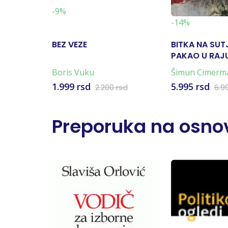
-9%
-14%
BEZ VEZE
BITKA NA SUT
PAKAO U RAJU
KARTA)
Boris Vuku
Šimun Cimerm
1.999 rsd
5.995 rsd
2.200 rsd
6.9
Preporuka na osnov