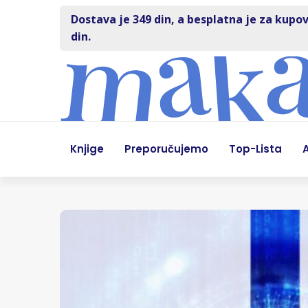
Dostava je 349 din, a besplatna je za kupov
din.
Knjige
Preporučujemo
Top-Lista
A