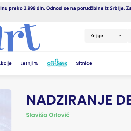
inu preko 2.999 din. Odnosi se na porudžbine iz Srbije. Z
Knjige
kcije
Letnji %
Sitnice
NADZIRANJE D
Slaviša Orlović