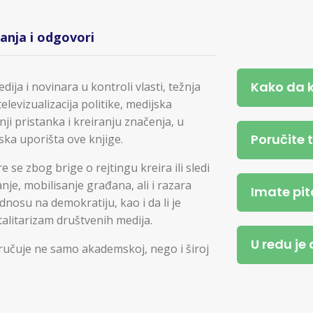
tanja i odgovori
Kako da 
ija i novinara u kontroli vlasti, težnja
elevizualizacija politike, medijska
nji pristanka i kreiranju značenja, u
Poručite 
ska uporišta ove knjige.
 se zbog brige o rejtingu kreira ili sledi
nje, mobilisanje građana, ali i razara
Imate pit
dnosu na demokratiju, kao i da li je
alitarizam društvenih medija.
U redu je
ručuje ne samo akademskoj, nego i široj