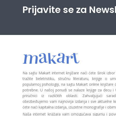
Prijavite se za News
Na sajtu Makart internet knjižare naći ćete širok izbor
tražite beletristiku, stručnu literaturu, knjige o umetn
popularnoj psihologiji, na sajtu Makart online knjižare
potrebne. U našoj ponudi se nalaze knjige za decu i tin
priručnici iz različitih oblasti. Zahvaljujući sa
obezbeđujemo vam najnovija izdanja i sve aktuelne kn
ćete naći kapitalna izdanja, izuzetne monografije i obim
Naša internet knjižara vam omogućava sigurnu i povo