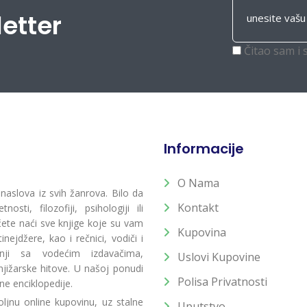
letter
Čitao sam i 
Informacije
O Nama
 naslova iz svih žanrova. Bilo da
Kontakt
osti, filozofiji, psihologiji ili
 ćete naći sve knjige koje su vam
Kupovina
ejdžere, kao i rečnici, vodiči i
radnji sa vodećim izdavačima,
Uslovi Kupovine
jižarske hitove. U našoj ponudi
Polisa Privatnosti
ne enciklopedije.
ljnu online kupovinu, uz stalne
Uputstvo