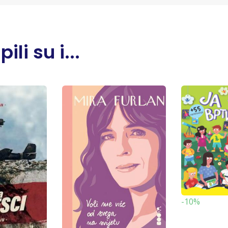
li su i...
-10%