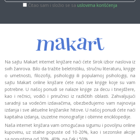
Čitao sam i složio se sa
uslovima korišćenja
Na sajtu Makart internet knjižare naći ćete širok izbor naslova iz
svih žanrova. Bilo da tražite beletristiku, stručnu literaturu, knjige
o umetnosti, filozofiji, psihologiji ili popularnoj psihologiji, na
sajtu Makart online knjižare ćete naći sve knjige koje su vam
potrebne. U našoj ponudi se nalaze knjige za decu i tinejdžere,
kao i rečnici, vodiči i priručnici iz različitih oblasti. Zahvaljujući
saradnji sa vodećim izdavačima, obezbeđujemo vam najnovija
izdanja i sve aktuelne knjižarske hitove. U našoj ponudi ćete naći
kapitalna izdanja, izuzetne monografije i obimne enciklopedije.
Naša internet knjižara vam omogućava sigurnu i povoljnu online
kupovinu, uz stalne popuste od 10-20%, kao i sezonske akcije
sa popustima od 30%, 40%, pa čak i 50%.