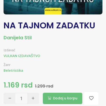
NA TAJNOM ZADATKU
Danijela Stil
Izdavač
VULKAN IZDAVAŠTVO
Žanr
Beletristika
1.169 rsd
1.299 rsd
Dodaj u korpu