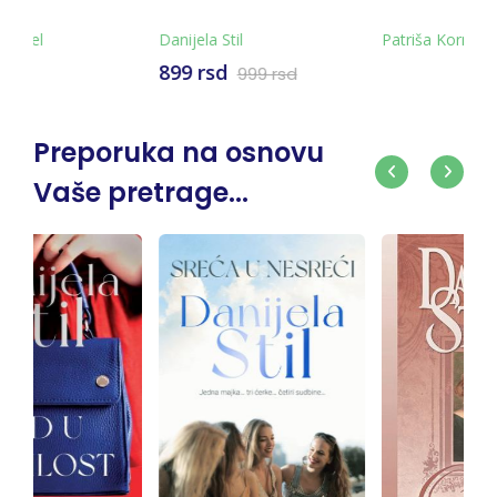
l
Patriša Kornvel
Patriša Kornvel
999 rsd
Preporuka na osnovu
Vaše pretrage...