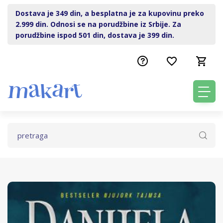
Dostava je 349 din, a besplatna je za kupovinu preko
2.999 din. Odnosi se na porudžbine iz Srbije. Za
porudžbine ispod 501 din, dostava je 399 din.