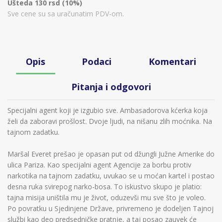
Ušteda 130 rsd (10%)
Sve cene su sa uračunatim PDV-om.
Opis
Podaci
Komentari
Pitanja i odgovori
Specijalni agent koji je izgubio sve. Ambasadorova kćerka koja
želi da zaboravi prošlost. Dvoje ljudi, na nišanu zlih moćnika. Na
tajnom zadatku.
Maršal Everet prešao je opasan put od džungli Južne Amerike do
ulica Pariza. Kao specijalni agent Agencije za borbu protiv
narkotika na tajnom zadatku, uvukao se u moćan kartel i postao
desna ruka svirepog narko-bosa. To iskustvo skupo je platio:
tajna misija uništila mu je život, oduzevši mu sve što je voleo.
Po povratku u Sjedinjene Države, privremeno je dodeljen Tajnoj
službi kao deo predsedničke pratnje, a taj posao zauvek će