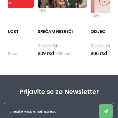
-10%
-10%
NESREĆI
ODJECI
DOBRA BORBA
l
Danijela Stil
Danijela Stil
806 rsd
809 rsd
899 rsd
896 rsd
899 rs
Prijavite se za Newsletter