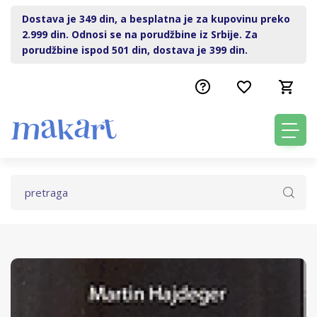
Dostava je 349 din, a besplatna je za kupovinu preko
2.999 din. Odnosi se na porudžbine iz Srbije. Za
porudžbine ispod 501 din, dostava je 399 din.