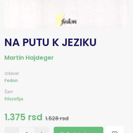
NA PUTU K JEZIKU
Martin Hajdeger
Izdavač
Fedon
Žanr
Filozofija
1.375 rsd
1.528 rsd