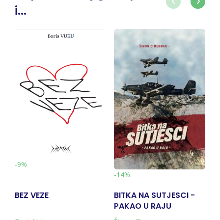
i...
-9%
-
-14%
BEZ VEZE
BITKA NA SUTJESCI -
V
PAKAO U RAJU
N
(KNJIGA + KARTA)