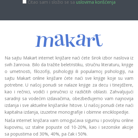
Čitao sam i složio se sa
uslovima korišćenja
Na sajtu Makart internet knjižare naći ćete širok izbor naslova iz
svih žanrova. Bilo da tražite beletristiku, stručnu literaturu, knjige
o umetnosti, filozofiji, psihologiji ili popularnoj psihologiji, na
sajtu Makart online knjižare ćete naći sve knjige koje su vam
potrebne. U našoj ponudi se nalaze knjige za decu i tinejdžere,
kao i rečnici, vodiči i priručnici iz različitih oblasti. Zahvaljujući
saradnji sa vodećim izdavačima, obezbeđujemo vam najnovija
izdanja i sve aktuelne knjižarske hitove. U našoj ponudi ćete naći
kapitalna izdanja, izuzetne monografije i obimne enciklopedije.
Naša internet knjižara vam omogućava sigurnu i povoljnu online
kupovinu, uz stalne popuste od 10-20%, kao i sezonske akcije
sa popustima od 30%, 40%, pa čak i 50%.