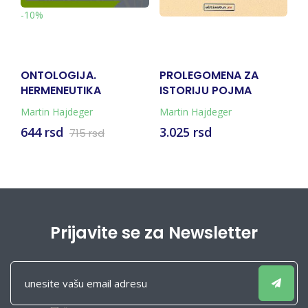
-
-10%
ONTOLOGIJA.
PROLEGOMENA ZA
B
HERMENEUTIKA
ISTORIJU POJMA
FAKTIČNOSTI, MARTIN
VREMENA
Martin Hajdeger
Martin Hajdeger
Ma
HAJDEGER
644 rsd
3.025 rsd
1
715 rsd
Prijavite se za Newsletter