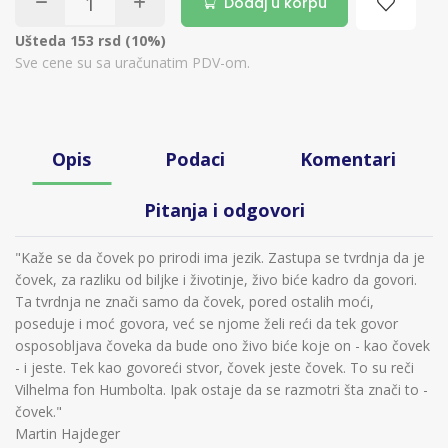
Dodaj u korpu
Ušteda 153 rsd (10%)
Sve cene su sa uračunatim PDV-om.
Opis
Podaci
Komentari
Pitanja i odgovori
"Kaže se da čovek po prirodi ima jezik. Zastupa se tvrdnja da je
čovek, za razliku od biljke i životinje, živo biće kadro da govori.
Ta tvrdnja ne znači samo da čovek, pored ostalih moći,
poseduje i moć govora, već se njome želi reći da tek govor
osposobljava čoveka da bude ono živo biće koje on - kao čovek
- i jeste. Tek kao govoreći stvor, čovek jeste čovek. To su reči
Vilhelma fon Humbolta. Ipak ostaje da se razmotri šta znači to -
čovek."
Martin Hajdeger