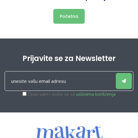
Početna
Prijavite se za Newsletter
Čitao sam i složio se sa
uslovima korišćenja