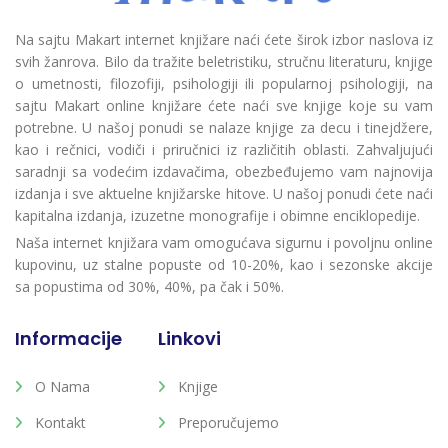
Na sajtu Makart internet knjižare naći ćete širok izbor naslova iz
svih žanrova. Bilo da tražite beletristiku, stručnu literaturu, knjige
o umetnosti, filozofiji, psihologiji ili popularnoj psihologiji, na
sajtu Makart online knjižare ćete naći sve knjige koje su vam
potrebne. U našoj ponudi se nalaze knjige za decu i tinejdžere,
kao i rečnici, vodiči i priručnici iz različitih oblasti. Zahvaljujući
saradnji sa vodećim izdavačima, obezbeđujemo vam najnovija
izdanja i sve aktuelne knjižarske hitove. U našoj ponudi ćete naći
kapitalna izdanja, izuzetne monografije i obimne enciklopedije.
Naša internet knjižara vam omogućava sigurnu i povoljnu online
kupovinu, uz stalne popuste od 10-20%, kao i sezonske akcije
sa popustima od 30%, 40%, pa čak i 50%.
Informacije
Linkovi
O Nama
Knjige
Kontakt
Preporučujemo