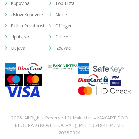
Kupovina
Top-Lista
Uslovi Kupovine
Akcije
Polisa Privatnosti
Offinger
Uputstvo
Sitnice
Odjava
Izdavači
2026. All Rights Reserved © Makart.rs - MAKART DOO
BEOGRAD (NOVI BEOGRAD), PIB: 105184104, MB:
20337524