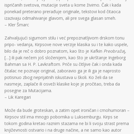
ispričanih svetova, mutacije sveta u kome živimo. Čak i kada
ponekad preterano prerađuje originale, tekstovi kod čitaoca
izazivaju odmahivanje glavom, ali pre svega glasan smeh.
– Kler Šmarc
Zahvaljujući sigurnom stilu i već prepoznatljivom drskom tonu
pripo- vedanja, Kirpsove nove verzije klasika su i te kako uspele,
bilo da je reč o dobro poznatom, kao što je Kafkin
Preobraža
j,
[…] ili pak nečem još složenijem, kao što je ukrštanje Ingeborg
Bahman sa H. P. Lavkraftom. Priče su čitljive čak i onda kada
čitalac ne poznaje original, zaboravio ga je ili ga je naprosto
potisnuo zbog neprijatnih iskustava u školi. Ko želi da se
nasmeje, zaplače ili osveži klasike koje je pročitao, treba da
posegne za Mutacijama.
– Lik Karegari
Može da bude groteskan, a zatim opet ironičan i crnohumoran –
Kirpsov stil ima mnogo pobornika u Luksemburgu. Kirps se
tokom godina kretao raznim stazama ne bi li svoju strast prema
književnosti ostvario i na druge načine, a ne samo kao autor