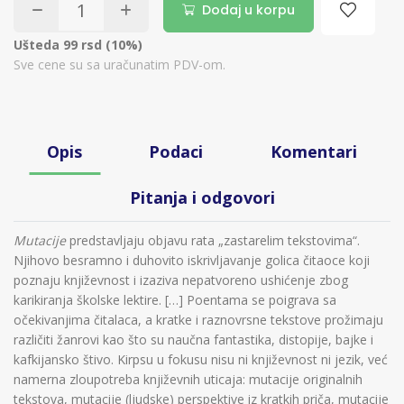
Dodaj u korpu
Ušteda 99 rsd (10%)
Sve cene su sa uračunatim PDV-om.
Opis
Podaci
Komentari
Pitanja i odgovori
Mutacije
predstavljaju objavu rata „zastarelim tekstovima“.
Njihovo besramno i duhovito iskrivljavanje golica čitaoce koji
poznaju književnost i izaziva nepatvoreno ushićenje zbog
karikiranja školske lektire. […] Poentama se poigrava sa
očekivanjima čitalaca, a kratke i raznovrsne tekstove prožimaju
različiti žanrovi kao što su naučna fantastika, distopije, bajke i
kafkijansko štivo. Kirpsu u fokusu nisu ni književnost ni jezik, već
namerna zloupotreba književnih uticaja: mutacije originalnih
tekstova, mutacije (ljudske) perspektive iz kratkih priča, mutacije