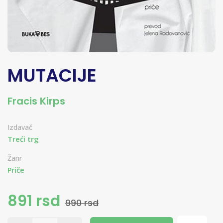
MUTACIJE
Fracis Kirps
Izdavač
Treći trg
Žanr
Priče
891 rsd
990 rsd