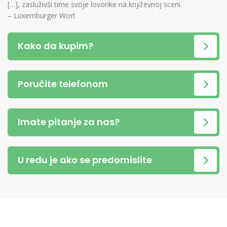
[…], zasluživši time svoje lovorike na književnoj sceni.
– Luxemburger Wort
Kako da kupim?
Poručite telefonom
Imate pitanje za nas?
U redu je ako se predomislite