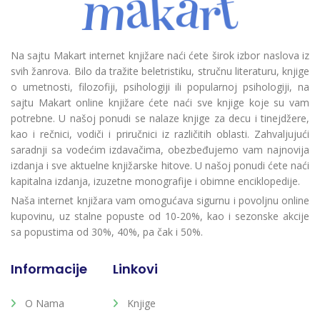
Na sajtu Makart internet knjižare naći ćete širok izbor naslova iz
svih žanrova. Bilo da tražite beletristiku, stručnu literaturu, knjige
o umetnosti, filozofiji, psihologiji ili popularnoj psihologiji, na
sajtu Makart online knjižare ćete naći sve knjige koje su vam
potrebne. U našoj ponudi se nalaze knjige za decu i tinejdžere,
kao i rečnici, vodiči i priručnici iz različitih oblasti. Zahvaljujući
saradnji sa vodećim izdavačima, obezbeđujemo vam najnovija
izdanja i sve aktuelne knjižarske hitove. U našoj ponudi ćete naći
kapitalna izdanja, izuzetne monografije i obimne enciklopedije.
Naša internet knjižara vam omogućava sigurnu i povoljnu online
kupovinu, uz stalne popuste od 10-20%, kao i sezonske akcije
sa popustima od 30%, 40%, pa čak i 50%.
Informacije
Linkovi
O Nama
Knjige