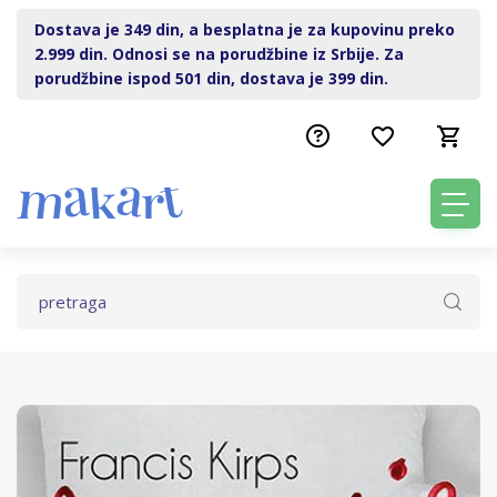
Dostava je 349 din, a besplatna je za kupovinu preko
2.999 din. Odnosi se na porudžbine iz Srbije. Za
porudžbine ispod 501 din, dostava je 399 din.