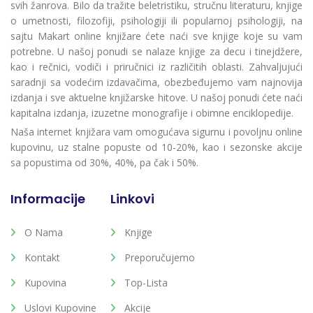
svih žanrova. Bilo da tražite beletristiku, stručnu literaturu, knjige
o umetnosti, filozofiji, psihologiji ili popularnoj psihologiji, na
sajtu Makart online knjižare ćete naći sve knjige koje su vam
potrebne. U našoj ponudi se nalaze knjige za decu i tinejdžere,
kao i rečnici, vodiči i priručnici iz različitih oblasti. Zahvaljujući
saradnji sa vodećim izdavačima, obezbeđujemo vam najnovija
izdanja i sve aktuelne knjižarske hitove. U našoj ponudi ćete naći
kapitalna izdanja, izuzetne monografije i obimne enciklopedije.
Naša internet knjižara vam omogućava sigurnu i povoljnu online
kupovinu, uz stalne popuste od 10-20%, kao i sezonske akcije
sa popustima od 30%, 40%, pa čak i 50%.
Informacije
Linkovi
O Nama
Knjige
Kontakt
Preporučujemo
Kupovina
Top-Lista
Uslovi Kupovine
Akcije