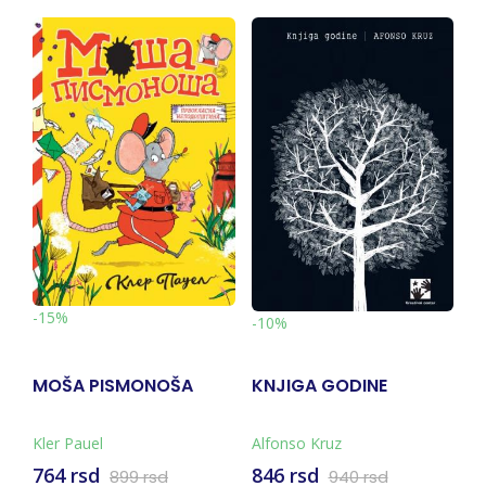
-
-15%
-10%
MOŠA PISMONOŠA
KNJIGA GODINE
V
S
Kler Pauel
Alfonso Kruz
E
764 rsd
846 rsd
3
899 rsd
940 rsd