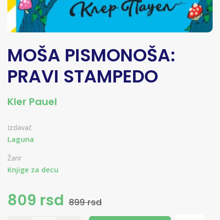
MOŠA PISMONOŠA:
PRAVI STAMPEDO
Kler Pauel
Izdavač
Laguna
Žanr
Knjige za decu
809 rsd
899 rsd