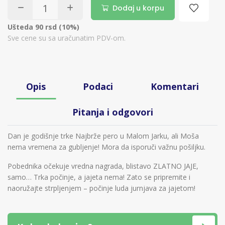
Dodaj u korpu
Ušteda 90 rsd (10%)
Sve cene su sa uračunatim PDV-om.
Opis
Podaci
Komentari
Pitanja i odgovori
Dan je godišnje trke Najbrže pero u Malom Jarku, ali Moša
nema vremena za gubljenje! Mora da isporuči važnu pošiljku.
Pobednika očekuje vredna nagrada, blistavo ZLATNO JAJE,
samo… Trka počinje, a jajeta nema! Zato se pripremite i
naoružajte strpljenjem – počinje luda jurnjava za jajetom!