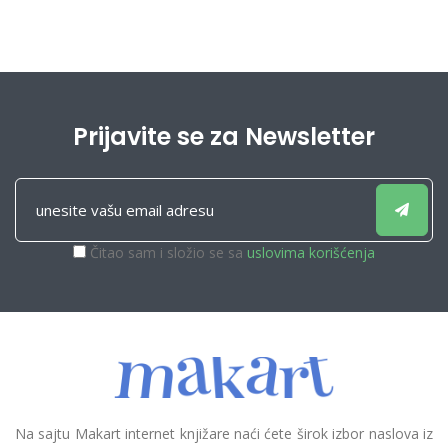
Prijavite se za Newsletter
Čitao sam i složio se sa
uslovima korišćenja
Na sajtu Makart internet knjižare naći ćete širok izbor naslova iz