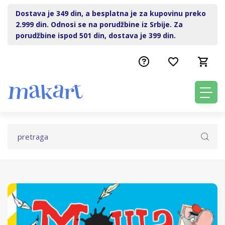
Dostava je 349 din, a besplatna je za kupovinu preko
2.999 din. Odnosi se na porudžbine iz Srbije. Za
porudžbine ispod 501 din, dostava je 399 din.