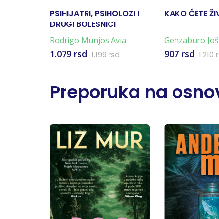
PSIHIJATRI, PSIHOLOZI I
KAKO ĆETE ŽI
DRUGI BOLESNICI
Rodrigo Munjos Avia
Genzaburo Još
1.079 rsd
907 rsd
1.199 rsd
1.210 
Preporuka na osnov