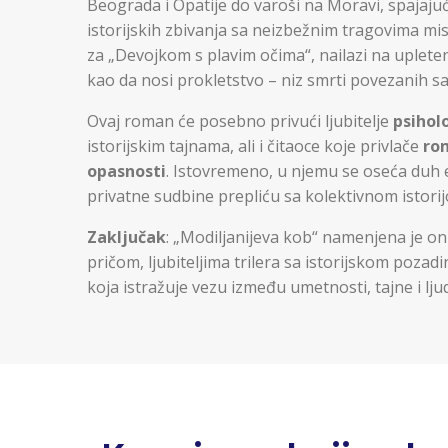
Beograda i Opatije do varoši na Moravi, spajajuć
istorijskih zbivanja sa neizbežnim tragovima mist
za „Devojkom s plavim očima“, nailazi na upleten
kao da nosi prokletstvo – niz smrti povezanih 
Ovaj roman će posebno privući ljubitelje
psiholo
istorijskim tajnama, ali i čitaoce koje privlače
rom
opasnosti
. Istovremeno, u njemu se oseća duh 
privatne sudbine prepliću sa kolektivnom istori
Zaključak
: „Modiljanijeva kob“ namenjena je on
pričom, ljubiteljima trilera sa istorijskom pozadi
koja istražuje vezu između umetnosti, tajne i lj