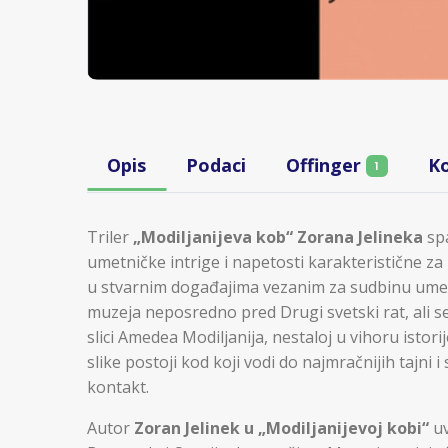
Opis
Podaci
Offinger
K
1
Triler
„Modiljanijeva kob“ Zorana Jelineka
spa
umetničke intrige i napetosti karakteristične za
u stvarnim događajima vezanim za sudbinu ume
muzeja neposredno pred Drugi svetski rat, ali s
slici Amedea Modiljanija, nestaloj u vihoru istor
slike postoji kod koji vodi do najmračnijih tajni i
kontakt.
Autor
Zoran Jelinek u „Modiljanijevoj kobi“
uv