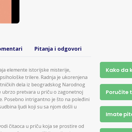
omentari
Pitanja i odgovori
Kako da 
ja elemente istorijske misterije,
 psihološke trilere. Radnja je ukorenjena
tničkih dela iz beogradskog Narodnog
Poručite 
e ubrzo pretvara u priču o zagonetnoj
ije. Posebno intrigantno je što na poleđini
 sudbina ljudi koji su sa njom došli u
Imate pit
odi čitaoca u priču koja se prostire od