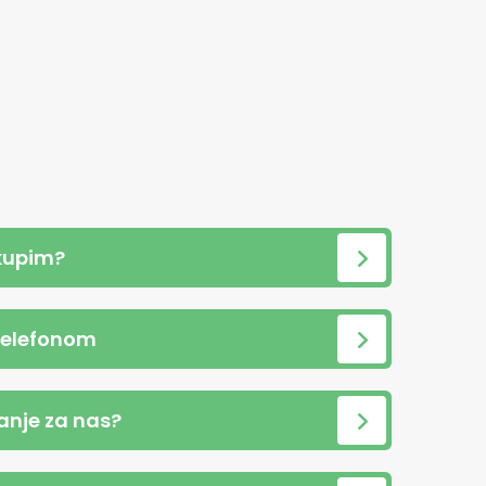
kupim?
telefonom
anje za nas?