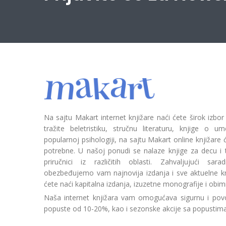
Na sajtu Makart internet knjižare naći ćete širok izbor
tražite beletristiku, stručnu literaturu, knjige o umetn
popularnoj psihologiji, na sajtu Makart online knjižare
potrebne. U našoj ponudi se nalaze knjige za decu i tin
priručnici iz različitih oblasti. Zahvaljujući sa
obezbeđujemo vam najnovija izdanja i sve aktuelne kn
ćete naći kapitalna izdanja, izuzetne monografije i obim
Naša internet knjižara vam omogućava sigurnu i povo
popuste od 10-20%, kao i sezonske akcije sa popustim