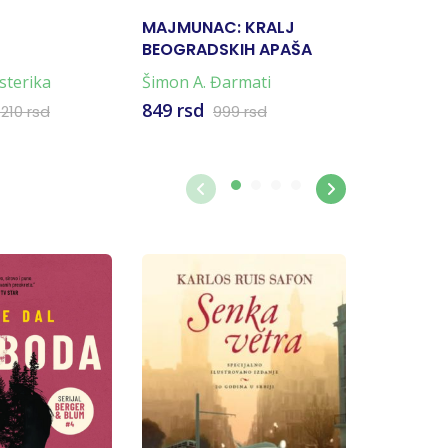
MAJMUNAC: KRALJ
U POTRA
BEOGRADSKIH APAŠA
sterika
Šimon A. Đarmati
Tom Hile
849 rsd
1.359 rs
.210 rsd
999 rsd