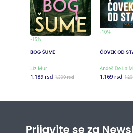
-10%
-15%
BOG ŠUME
ČOVEK OD ST
Liz Mur
Andeš De La M
1.189 rsd
1.169 rsd
1.399 rsd
1.2
Prijavite se za News