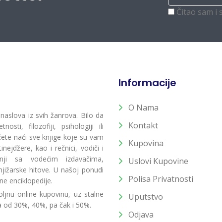
Čitao sam i 
Informacije
O Nama
 naslova iz svih žanrova. Bilo da
Kontakt
osti, filozofiji, psihologiji ili
 ćete naći sve knjige koje su vam
Kupovina
ejdžere, kao i rečnici, vodiči i
radnji sa vodećim izdavačima,
Uslovi Kupovine
jižarske hitove. U našoj ponudi
Polisa Privatnosti
ne enciklopedije.
ljnu online kupovinu, uz stalne
Uputstvo
a od 30%, 40%, pa čak i 50%.
Odjava