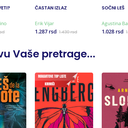
VETI?
ČASTAN IZLAZ
SOČNI LEŠ
ino
Erik Vijar
Agustina Ba
1.287 rsd
1.028 rsd
rsd
1.430 rsd
1
u Vaše pretrage...