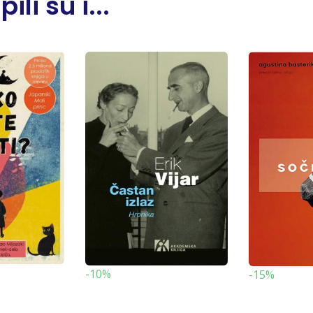
li su i...
-10%
-15%