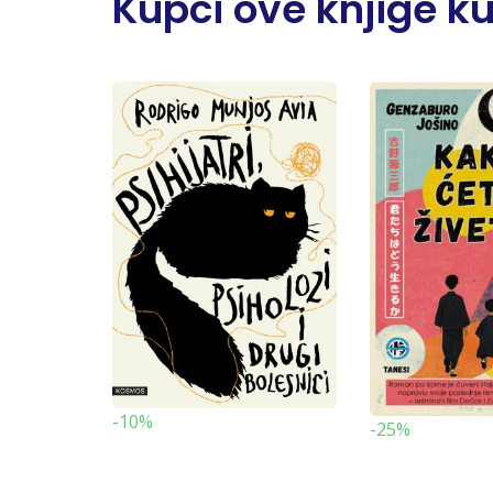
Kupci ove knjige kupi
-10%
-25%