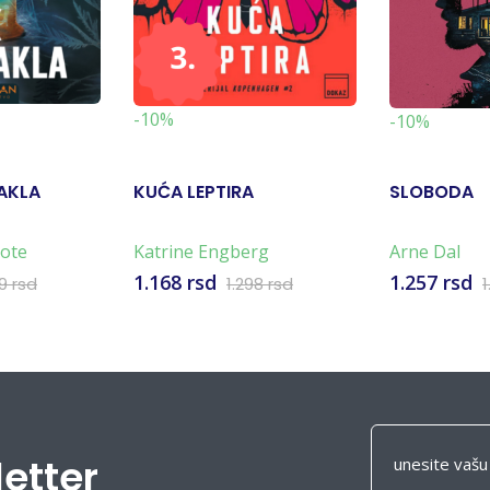
-10%
-10%
AKLA
KUĆA LEPTIRA
SLOBODA
ote
Katrine Engberg
Arne Dal
1.168 rsd
1.257 rsd
99 rsd
1.298 rsd
1
letter