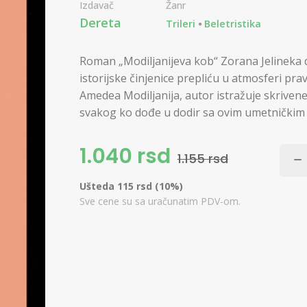
Izdavač
Žanr
Dereta
Trileri
Beletristika
Roman „Modiljanijeva kob“ Zorana Jelineka d
istorijske činjenice prepliću u atmosferi pra
Amedea Modiljanija, autor istražuje skrivene 
svakog ko dođe u dodir sa ovim umetničkim
1.040 rsd
1.155 rsd
Ušteda 115 rsd (10%)
Sve cene su sa uračunatim PDV-om.