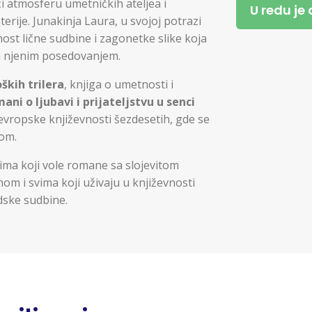
i atmosferu umetničkih ateljea i
U redu je
erije. Junakinja Laura, u svojoj potrazi
ost lične sudbine i zagonetke slike koja
sa njenim posedovanjem.
ških trilera
, knjiga o umetnosti i
ani o ljubavi i prijateljstvu u senci
evropske književnosti šezdesetih, gde se
jom.
ima koji vole romane sa slojevitom
nom i svima koji uživaju u književnosti
udske sudbine.