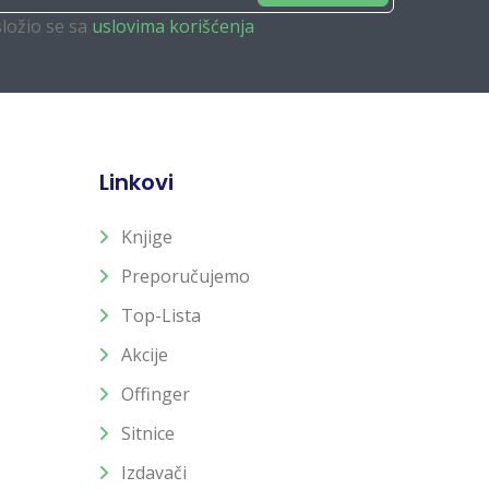
složio se sa
uslovima korišćenja
Linkovi
Knjige
Preporučujemo
Top-Lista
Akcije
Offinger
Sitnice
Izdavači