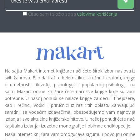
Čitao sam i složio se sa
uslovima korišćenja
Na sajtu Makart internet knjižare naći ćete širok izbor naslova iz
svih žanrova. Bilo da tražite beletristiku, stručnu literaturu, knjige
o umetnosti, filozofiji, psihologiji ili popularnoj psihologiji, na
sajtu Makart online knjižare ćete naći sve knjige koje su vam
potrebne. U našoj ponudi se nalaze knjige za decu i tinejdžere,
kao i rečnici, vodiči i priručnici iz različitih oblasti. Zahvaljujući
saradnji sa vodećim izdavačima, obezbeđujemo vam najnovija
izdanja i sve aktuelne knjižarske hitove. U našoj ponudi ćete naći
kapitalna izdanja, izuzetne monografije i obimne enciklopedije.
Naša internet knjižara vam omogućava sigurnu i povoljnu online