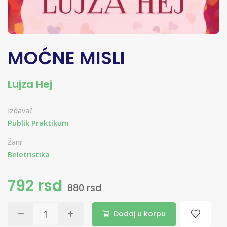
MOĆNE MISLI
Lujza Hej
Izdavač
Publik Praktikum
Žanr
Beletristika
792 rsd
880 rsd
Dodaj u korpu