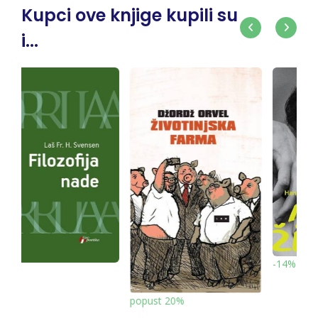
Kupci ove knjige kupili su
i...
-14%
Makart gift
t 20%