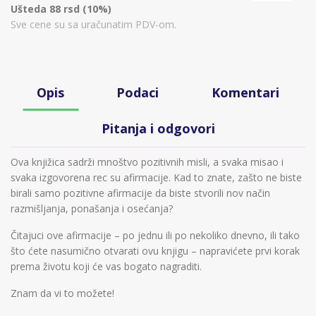
Ušteda 88 rsd (10%)
Sve cene su sa uračunatim PDV-om.
Opis
Podaci
Komentari
Pitanja i odgovori
Ova knjižica sadrži mnoštvo pozitivnih misli, a svaka misao i
svaka izgovorena rec su afirmacije. Kad to znate, zašto ne biste
birali samo pozitivne afirmacije da biste stvorili nov način
razmišljanja, ponašanja i osećanja?
Čitajuci ove afirmacije – po jednu ili po nekoliko dnevno, ili tako
što ćete nasumično otvarati ovu knjigu – napravićete prvi korak
prema životu koji će vas bogato nagraditi.
Znam da vi to možete!