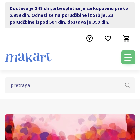
Dostava je 349 din, a besplatna je za kupovinu preko
2.999 din. Odnosi se na porudžbine iz Srbije. Za
porudžbine ispod 501 din, dostava je 399 din.