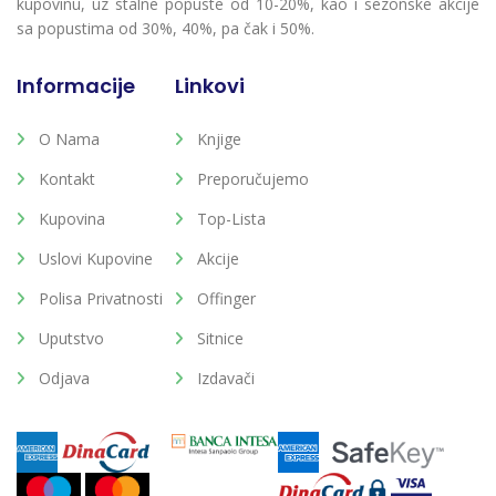
kupovinu, uz stalne popuste od 10-20%, kao i sezonske akcije
sa popustima od 30%, 40%, pa čak i 50%.
Informacije
Linkovi
O Nama
Knjige
Kontakt
Preporučujemo
Kupovina
Top-Lista
Uslovi Kupovine
Akcije
Polisa Privatnosti
Offinger
Uputstvo
Sitnice
Odjava
Izdavači