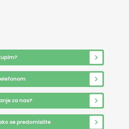
kupim?
telefonom
anje za nas?
 ako se predomislite