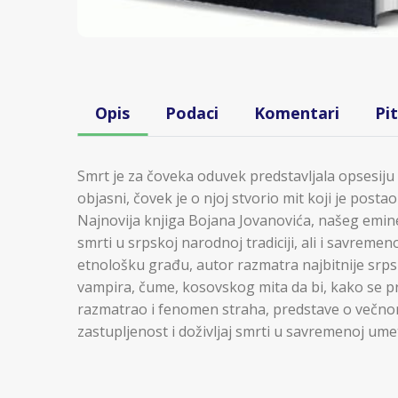
Opis
Podaci
Komentari
Pi
Smrt je za čoveka oduvek predstavljala opsesiju i
objasni, čovek je o njoj stvorio mit koji je posta
Najnovija knjiga Bojana Jovanovića, našeg emi
smrti u srpskoj narodnoj tradiciji, ali i savreme
etnološku građu, autor razmatra najbitnije srps
vampira, čume, kosovskog mita da bi, kako se pr
razmatrao i fenomen straha, predstave o večnom 
zastupljenost i doživljaj smrti u savremenoj ume