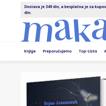
Dostava je 349 din, a besplatna je za kupov
din.
Knjige
Preporučujemo
Top-Lista
A