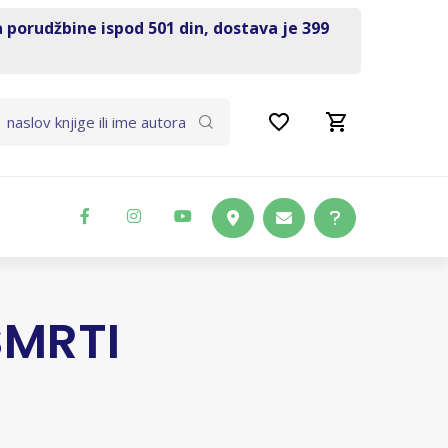
a porudžbine ispod 501 din, dostava je 399
SMRTI