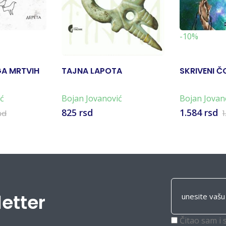
-10%
GA MRTVIH
TAJNA LAPOTA
SKRIVENI Č
ć
Bojan Jovanović
Bojan Jovan
825 rsd
1.584 rsd
sd
1
letter
Čitao sam i 