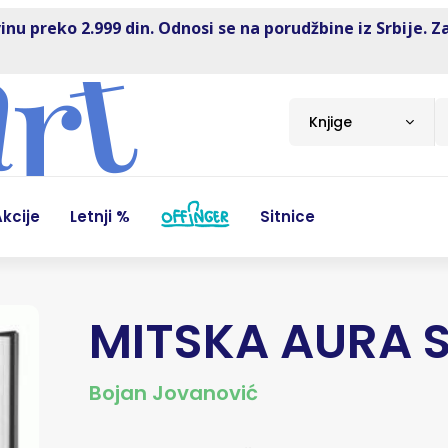
inu preko 2.999 din. Odnosi se na porudžbine iz Srbije. Z
Knjige
kcije
Letnji %
Sitnice
MITSKA AURA 
Bojan Jovanović