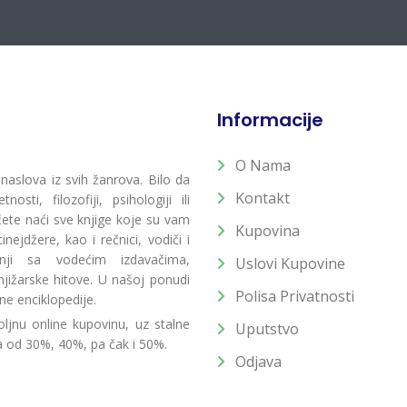
Informacije
O Nama
 naslova iz svih žanrova. Bilo da
Kontakt
osti, filozofiji, psihologiji ili
 ćete naći sve knjige koje su vam
Kupovina
ejdžere, kao i rečnici, vodiči i
radnji sa vodećim izdavačima,
Uslovi Kupovine
jižarske hitove. U našoj ponudi
Polisa Privatnosti
ne enciklopedije.
ljnu online kupovinu, uz stalne
Uputstvo
a od 30%, 40%, pa čak i 50%.
Odjava