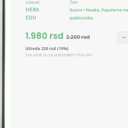
Izdavač
Žanr
HERA
Razno
Nauka, Popularna na
EDU
publicistika
1.980 rsd
2.200 rsd
Ušteda 220 rsd (10%)
Sve cene su sa uračunatim PDV-om.