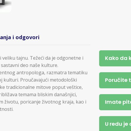
tanja i odgovori
Kako da 
 veliku tajnu. Težeći da je odgonetne i
o sastavni deo naše kulture.
nentnog antropologa, razmatra tematiku
Poručite 
noj kulturi. Proučavajući metodološki
ke tradicionalne mitove poput veštice,
ibližava temama bliskim današnjici,
Imate pit
životu, poricanje životnog kraja, kao i
tnosti.
U redu je