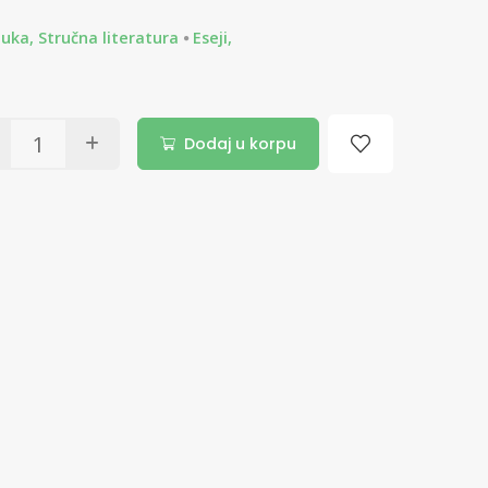
uka, Stručna literatura
Eseji,
Dodaj u korpu