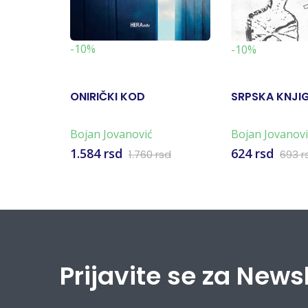
-10%
-10%
ONIRIČKI KOD
SRPSKA KNJI
Bojan Jovanović
Bojan Jovanovi
1.584 rsd
624 rsd
1.760 rsd
693 r
Prijavite se za News