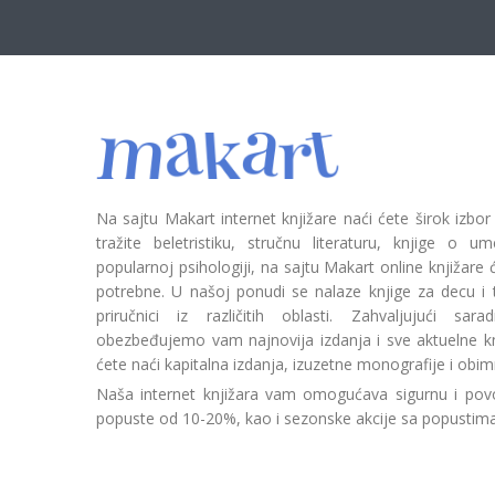
Na sajtu Makart internet knjižare naći ćete širok izbor
tražite beletristiku, stručnu literaturu, knjige o umetn
popularnoj psihologiji, na sajtu Makart online knjižare
potrebne. U našoj ponudi se nalaze knjige za decu i tin
priručnici iz različitih oblasti. Zahvaljujući sa
obezbeđujemo vam najnovija izdanja i sve aktuelne kn
ćete naći kapitalna izdanja, izuzetne monografije i obim
Naša internet knjižara vam omogućava sigurnu i povo
popuste od 10-20%, kao i sezonske akcije sa popustim