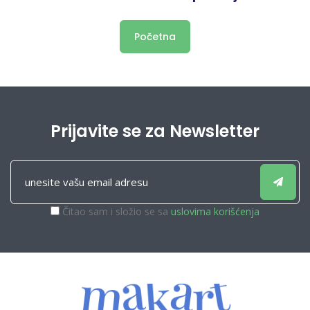
Početna
Prijavite se za Newsletter
Čitao sam i složio se sa
uslovima korišćenja