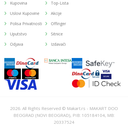
Kupovina
Top-Lista
Uslovi Kupovine
Akcije
Polisa Privatnosti
Offinger
Uputstvo
Sitnice
Odjava
Izdavači
2026. All Rights Reserved © Makart.rs - MAKART DOO
BEOGRAD (NOVI BEOGRAD), PIB: 105184104, MB:
20337524