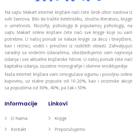
Na sajtu Makart internet knjižare naći ćete širok izbor naslova iz
svih žanrova. Bilo da tražite beletristiku, stručnu literaturu, knjige
o umetnosti, filozofiji, psihologiji ili popularnoj psihologiji, na
sajtu Makart online knjižare ćete naći sve knjige koje su vam
potrebne. U našoj ponudi se nalaze knjige za decu i tinejdžere,
kao i rečnici, vodiči i priručnici iz različitih oblasti. Zahvaljujući
saradnji sa vodećim izdavačima, obezbeđujemo vam najnovija
izdanja i sve aktuelne knjižarske hitove. U našoj ponudi ćete naći
kapitalna izdanja, izuzetne monografije i obimne enciklopedije.
Naša internet knjižara vam omogućava sigurnu i povoljnu online
kupovinu, uz stalne popuste od 10-20%, kao i sezonske akcije
sa popustima od 30%, 40%, pa čak i 50%.
Informacije
Linkovi
O Nama
Knjige
Kontakt
Preporučujemo