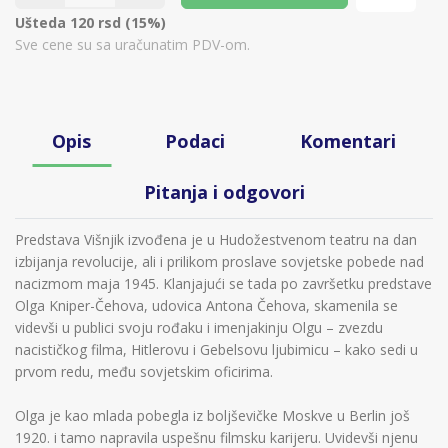
Ušteda 120 rsd (15%)
Sve cene su sa uračunatim PDV-om.
Opis
Podaci
Komentari
Pitanja i odgovori
Predstava Višnjik izvođena je u Hudožestvenom teatru na dan
izbijanja revolucije, ali i prilikom proslave sovjetske pobede nad
nacizmom maja 1945. Klanjajući se tada po završetku predstave
Olga Kniper-Čehova, udovica Antona Čehova, skamenila se
videvši u publici svoju rođaku i imenjakinju Olgu – zvezdu
nacističkog filma, Hitlerovu i Gebelsovu ljubimicu – kako sedi u
prvom redu, među sovjetskim oficirima.
Olga je kao mlada pobegla iz boljševičke Moskve u Berlin još
1920. i tamo napravila uspešnu filmsku karijeru. Uvidevši njenu