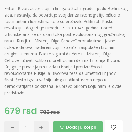
Entoni Bivor, autor sjajnih knjiga o Staljingradu i padu Berlinskog
zida, nastavlja da potvrđuje svoj dar za istoriografiju pišući o
fascinantnim ličnostima koje su preživele Veliki rat, Rusku
revoluciju i događaje između 1939. i 1945. godine. Pored
vrhunske analize uzroka i toka postrevolucionarnog građanskog
rata u Rusiji, u „Misteriji Olge Čehove“ pronalazimo i jasne
dokaze da ovaj nadareni vojni istoričar raspolaže i brojnim
drugim talentima. Budite sigurni da ćete u „Misteriji Olge
Čehove“ uživati koliko i u prethodnim delima Entonija Bivora.
Knjiga je puna sjajnih uvida u ironije i protivrečnosti
revolucionarne Rusije, a Bivorova teza da umetnici i njihovi
životi često igraju važniju ulogu u diktaturama nego u
demokratijama dokazana je upravo pričom koju nam je ovde
predstavio.
679 rsd
799 rsd
Dodaj u korpu