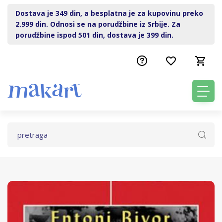
Dostava je 349 din, a besplatna je za kupovinu preko
2.999 din. Odnosi se na porudžbine iz Srbije. Za
porudžbine ispod 501 din, dostava je 399 din.