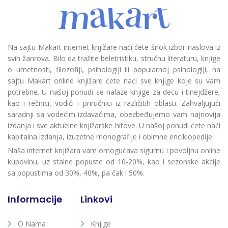
Na sajtu Makart internet knjižare naći ćete širok izbor naslova iz
svih žanrova. Bilo da tražite beletristiku, stručnu literaturu, knjige
o umetnosti, filozofiji, psihologiji ili popularnoj psihologiji, na
sajtu Makart online knjižare ćete naći sve knjige koje su vam
potrebne. U našoj ponudi se nalaze knjige za decu i tinejdžere,
kao i rečnici, vodiči i priručnici iz različitih oblasti. Zahvaljujući
saradnji sa vodećim izdavačima, obezbeđujemo vam najnovija
izdanja i sve aktuelne knjižarske hitove. U našoj ponudi ćete naći
kapitalna izdanja, izuzetne monografije i obimne enciklopedije.
Naša internet knjižara vam omogućava sigurnu i povoljnu online
kupovinu, uz stalne popuste od 10-20%, kao i sezonske akcije
sa popustima od 30%, 40%, pa čak i 50%.
Informacije
Linkovi
O Nama
Knjige