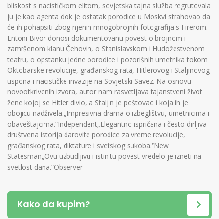
bliskost s nacističkom elitom, sovjetska tajna služba regrutovala
ju je kao agenta dok je ostatak porodice u Moskvi strahovao da
će ih pohapsiti zbog njenih mnogobrojnih fotografija s Firerom.
Entoni Bivor donosi dokumentovanu povest o brojnom i
zamršenom klanu Čehovih, o Stanislavskom i Hudožestvenom
teatru, o opstanku jedne porodice i pozorišnih umetnika tokom
Oktobarske revolucije, građanskog rata, Hitlerovog i Staljinovog
uspona i nacističke invazije na Sovjetski Savez. Na osnovu
novootkrivenih izvora, autor nam rasvetljava tajanstveni život
žene kojoj se Hitler divio, a Staljin je poštovao i koja ih je
obojicu nadživela.„Impresivna drama o izbeglištvu, umetnicima i
obaveštajcima.“Independent„Elegantno ispričana i često dirljiva
društvena istorija darovite porodice za vreme revolucije,
građanskog rata, diktature i svetskog sukoba.“New
Statesman„Ovu uzbudljivu i istinitu povest vredelo je izneti na
svetlost dana.“Observer
Kako da kupim?