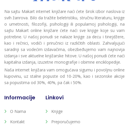
Na sajtu Makart internet knjižare naći ćete širok izbor naslova iz
svih žanrova. Bilo da tražite beletristiku, stručnu literaturu, knjige
o umetnosti, filozofiji, psihologiji ili popularnoj psihologiji, na
sajtu Makart online knjižare ćete naći sve knjige koje su vam
potrebne. U našoj ponudi se nalaze knjige za decu i tinejdžere,
kao i rečnici, vodiči i priručnici iz različitih oblasti. Zahvaljujući
saradnji sa vodećim izdavačima, obezbeđujemo vam najnovija
izdanja i sve aktuelne knjižarske hitove. U našoj ponudi ćete naći
kapitalna izdanja, izuzetne monografije i obimne enciklopedije.
Naša internet knjižara vam omogućava sigurnu i povoljnu online
kupovinu, uz stalne popuste od 10-20%, kao i sezonske akcije
sa popustima od 30%, 40%, pa čak i 50%.
Informacije
Linkovi
O Nama
Knjige
Kontakt
Preporučujemo