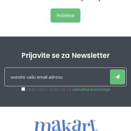
Početna
Prijavite se za Newsletter
Čitao sam i složio se sa
uslovima korišćenja