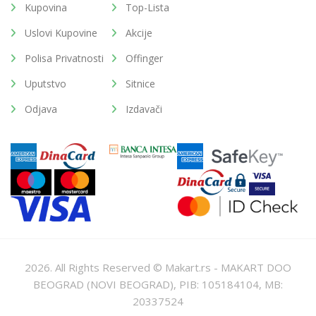
Kupovina
Top-Lista
Uslovi Kupovine
Akcije
Polisa Privatnosti
Offinger
Uputstvo
Sitnice
Odjava
Izdavači
2026. All Rights Reserved © Makart.rs - MAKART DOO
BEOGRAD (NOVI BEOGRAD), PIB: 105184104, MB:
20337524