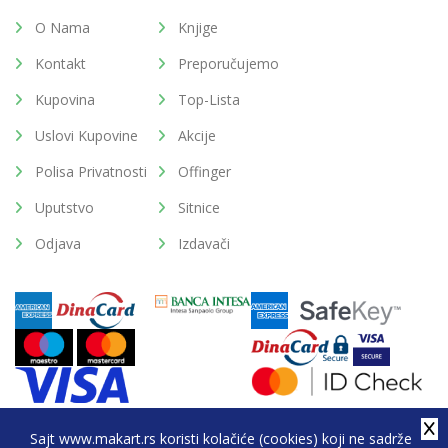
O Nama
Knjige
Kontakt
Preporučujemo
Kupovina
Top-Lista
Uslovi Kupovine
Akcije
Polisa Privatnosti
Offinger
Uputstvo
Sitnice
Odjava
Izdavači
Sajt www.makart.rs koristi kolačiće (cookies) koji ne sadrže