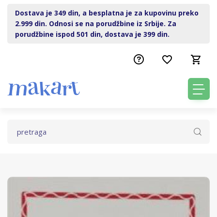
Dostava je 349 din, a besplatna je za kupovinu preko
2.999 din. Odnosi se na porudžbine iz Srbije. Za
porudžbine ispod 501 din, dostava je 399 din.