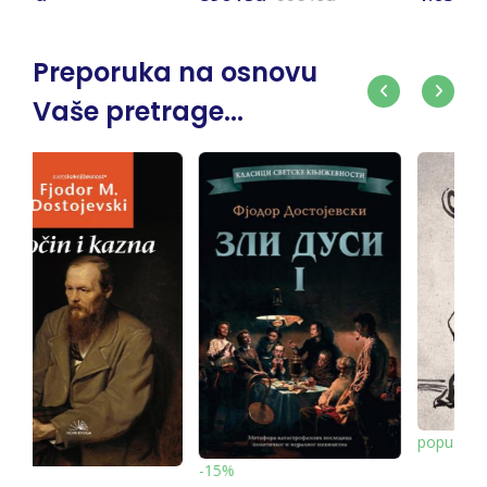
Preporuka na osnovu
Vaše pretrage...
popust 20%
-10%
5%