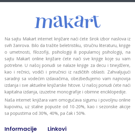
Na sajtu Makart internet knjižare naći ćete širok izbor naslova iz
svih žanrova. Bilo da tražite beletristiku, stručnu literaturu, knjige
o umetnosti, filozofiji, psihologiji ili popularnoj psihologiji, na
sajtu Makart online knjižare ćete naći sve knjige koje su vam
potrebne. U našoj ponudi se nalaze knjige za decu i tinejdžere,
kao i rečnici, vodiči i priručnici iz različitih oblasti. Zahvaljujući
saradnji sa vodećim izdavačima, obezbeđujemo vam najnovija
izdanja i sve aktuelne knjižarske hitove. U našoj ponudi ćete naći
kapitalna izdanja, izuzetne monografije i obimne enciklopedije.
Naša internet knjižara vam omogućava sigurnu i povoljnu online
kupovinu, uz stalne popuste od 10-20%, kao i sezonske akcije
sa popustima od 30%, 40%, pa čak i 50%.
Informacije
Linkovi