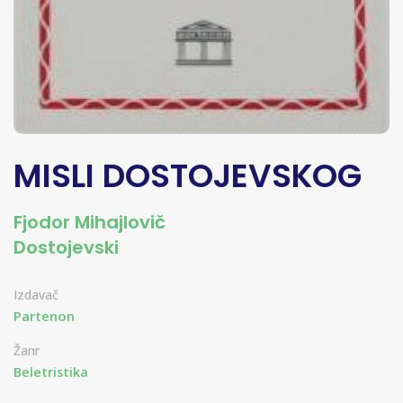
MISLI DOSTOJEVSKOG
Fjodor Mihajlovič
Dostojevski
Izdavač
Partenon
Žanr
Beletristika