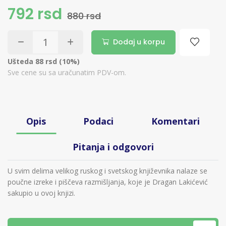
792 rsd
880 rsd
Dodaj u korpu
Ušteda 88 rsd (10%)
Sve cene su sa uračunatim PDV-om.
Opis
Podaci
Komentari
Pitanja i odgovori
U svim delima velikog ruskog i svetskog književnika nalaze se
poučne izreke i piščeva razmišljanja, koje je Dragan Lakićević
sakupio u ovoj knjizi.