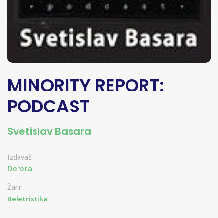
MINORITY REPORT:
PODCAST
Svetislav Basara
Izdavač
Dereta
Žanr
Beletristika