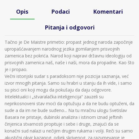
Opis
Podaci
Komentari
Pitanja i odgovori
Tačno je De Maistre primetio: propast jednog naroda započinje
upropašćavanjem narodnog jezika gomilanjem prisvojnih
zamenica bez pokrića. Narod koji napravi državnu ideologiju od
prisvojnih zamenica naš, naše i naši, mora da propadne. Kao što
je i propao.
Večni istorijski sudar s paradoksom nije pozicija saznanja, već
izvor mnogih pitanja. Samo su hrabri u stanju da ih vide, i samo
su pisci oni koji mogu da pokušaju da daju odgovore.
Intelektualci i „stvaralačka inteligencija“ zauzeli su
neprikosnoveni stav moći da optužuju a da ne budu optuženi, da
sude a da im ne bude suđeno... Na tu mračnu ulogu Svetislav
Basara ne pristaje, dubinski analizira i istinom iznad jeftinih
činjenica stvarnosti propituje i sebe i druge, znajući da se
konačni sud nalazi u nečijim drugim rukama i volji. Reči su samo
akustični okvir kazanog, odjek skrivenog, za razumevanje je