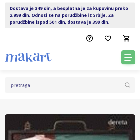
Dostava je 349 din, a besplatna je za kupovinu preko
2.999 din. Odnosi se na porudžbine iz Srbije. Za
porudžbine ispod 501 din, dostava je 399 din.