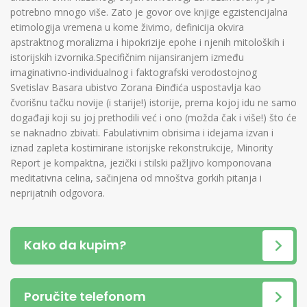
potrebno mnogo više. Zato je govor ove knjige egzistencijalna
etimologija vremena u kome živimo, definicija okvira
apstraktnog moralizma i hipokrizije epohe i njenih mitoloških i
istorijskih izvornika.Specifičnim nijansiranjem između
imaginativno-individualnog i faktografski verodostojnog
Svetislav Basara ubistvo Zorana Đinđića uspostavlja kao
čvorišnu tačku novije (i starije!) istorije, prema kojoj idu ne samo
događaji koji su joj prethodili već i ono (možda čak i više!) što će
se naknadno zbivati. Fabulativnim obrisima i idejama izvan i
iznad zapleta kostimirane istorijske rekonstrukcije, Minority
Report je kompaktna, jezički i stilski pažljivo komponovana
meditativna celina, sačinjena od mnoštva gorkih pitanja i
neprijatnih odgovora.
Kako da kupim?
Poručite telefonom