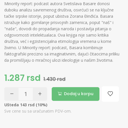
Minority report: podcast autora Svetislava Basare donosi
duboku analizu savremenog društva, osvrćući se na ključne
tačke srpske istorije, poput ubistva Zorana Đinđića. Basara
istražuje kako gomilanje prisvojnih zamenica, poput "naš" i
"naše", dovodi do propadanja naroda i postavlja pitanja o
odgovornosti intelektualaca. Ova knjiga nije samo kritika
društva, već i egzistencijalna etimologija vremena u kome
živimo. U Minority report: podcast, Basara kombinuje
faktografski precizno sa imaginativnim, dajući čitaocima priliku
da promišljaju o mračnoj ulozi ideologije u našim životima.
1.287 rsd
1.430 rsd
Dodaj u korpu
Ušteda 143 rsd (10%)
Sve cene su sa uračunatim PDV-om.