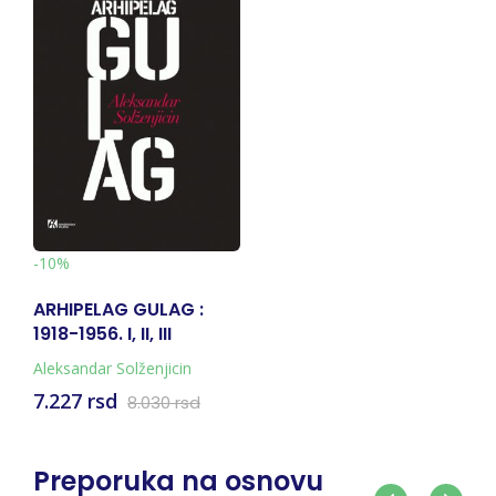
-10%
ARHIPELAG GULAG :
1918-1956. I, II, III
Aleksandar Solženjicin
7.227 rsd
8.030 rsd
Preporuka na osnovu