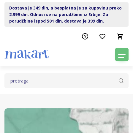
Dostava je 349 din, a besplatna je za kupovinu preko
2.999 din. Odnosi se na porudžbine iz Srbije. Za
porudžbine ispod 501 din, dostava je 399 din.