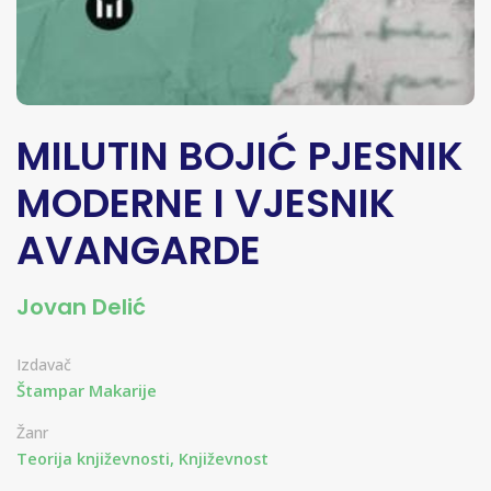
MILUTIN BOJIĆ PJESNIK
MODERNE I VJESNIK
AVANGARDE
Jovan Delić
Izdavač
Štampar Makarije
Žanr
Teorija književnosti, Književnost