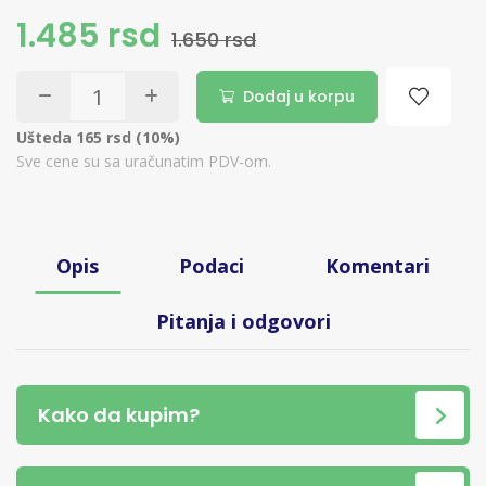
1.485 rsd
1.650 rsd
Dodaj u korpu
Ušteda 165 rsd (10%)
Sve cene su sa uračunatim PDV-om.
Opis
Podaci
Komentari
Pitanja i odgovori
Kako da kupim?