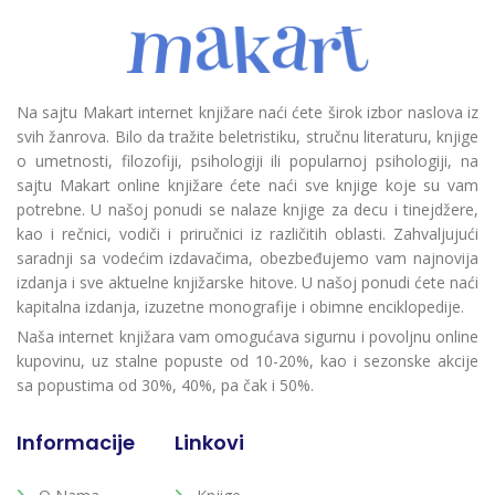
Na sajtu Makart internet knjižare naći ćete širok izbor naslova iz
svih žanrova. Bilo da tražite beletristiku, stručnu literaturu, knjige
o umetnosti, filozofiji, psihologiji ili popularnoj psihologiji, na
sajtu Makart online knjižare ćete naći sve knjige koje su vam
potrebne. U našoj ponudi se nalaze knjige za decu i tinejdžere,
kao i rečnici, vodiči i priručnici iz različitih oblasti. Zahvaljujući
saradnji sa vodećim izdavačima, obezbeđujemo vam najnovija
izdanja i sve aktuelne knjižarske hitove. U našoj ponudi ćete naći
kapitalna izdanja, izuzetne monografije i obimne enciklopedije.
Naša internet knjižara vam omogućava sigurnu i povoljnu online
kupovinu, uz stalne popuste od 10-20%, kao i sezonske akcije
sa popustima od 30%, 40%, pa čak i 50%.
Informacije
Linkovi