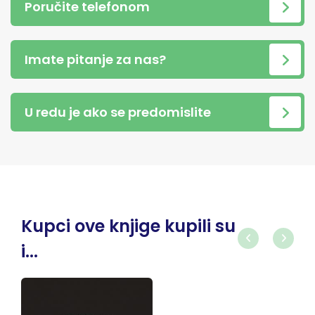
Poručite telefonom
Imate pitanje za nas?
U redu je ako se predomislite
Kupci ove knjige kupili su
i...