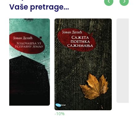
Vaše pretrage...
-10%