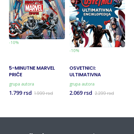
-10%
-
-10%
5-MINUTNE MARVEL
OSVETNICI:
S
PRIČE
ULTIMATIVNA
M
ENCIKLOPEDIJA
grupa autora
grupa autora
Gr
1.799 rsd
2.069 rsd
2
1.999 rsd
2.299 rsd