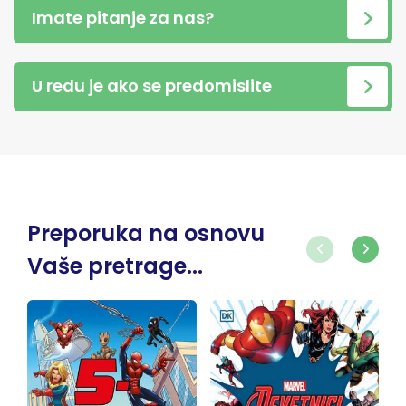
Imate pitanje za nas?
U redu je ako se predomislite
Preporuka na osnovu
Vaše pretrage...