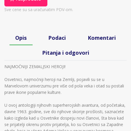
Sve cene su sa uračunatim PDV-om.
Opis
Podaci
Komentari
Pitanja i odgovori
NAJMOĆNIJI ZEMALJSKI HEROJI!
Osvetnici, najmoćniji heroji na Zemlji, pojavili su se u
Marvelovom univerzumu pre više od pola veka i otad su postali
prave ikone popularne kulture.
U ovoj antologiji njihovih superherojskih avantura, od početaka,
davne 1963. godine, sve do njihove skorije prošlosti, saznaćete
kako izgleda kad u Osvetnike dospeju novi članovi, šta biva kad
se prijatelji okrenu protiv prijatelja, ko su Osvetnici sa Zapadne
obale, koja je uloga Adama Vešca u spasavanju kosmosa,