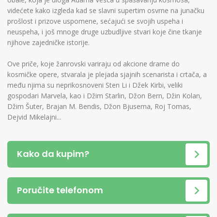
videćete kako izgleda kad se slavni supertim osvrne na junačku
prošlost i prizove uspomene, sećajući se svojih uspeha i
neuspeha, i još mnoge druge uzbudljive stvari koje čine tkanje
njihove zajedničke istorije.
Ove priče, koje žanrovski variraju od akcione drame do
kosmičke opere, stvarala je plejada sjajnih scenarista i crtača, a
među njima su neprikosnoveni Sten Li i Džek Kirbi, veliki
gospodari Marvela, kao i Džim Starlin, Džon Bern, Džin Kolan,
Džim Šuter, Brajan M. Bendis, Džon Bjusema, Roj Tomas,
Dejvid Mikelajni...
Kako da kupim?
Poručite telefonom