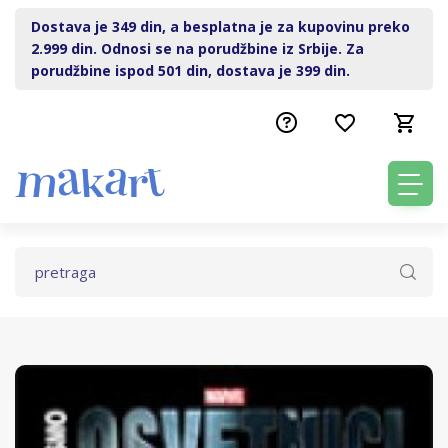
Dostava je 349 din, a besplatna je za kupovinu preko
2.999 din. Odnosi se na porudžbine iz Srbije. Za
porudžbine ispod 501 din, dostava je 399 din.