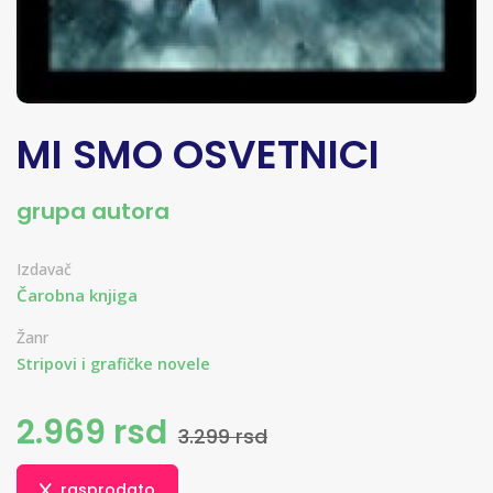
MI SMO OSVETNICI
grupa autora
Izdavač
Čarobna knjiga
Žanr
Stripovi i grafičke novele
2.969 rsd
3.299 rsd
rasprodato