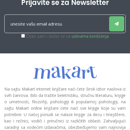
Prijavite se za Newsletter
Čitao sam i složio se sa
uslovima korišćenja
Na sajtu Makart internet knjižare naći ćete širok izbor naslova iz
svih žanrova. Bilo da tražite beletristiku, stručnu literaturu, knjige
o umetnosti, filozofiji, psihologiji ili popularnoj psihologiji, na
sajtu Makart online knjižare ćete naći sve knjige koje su vam
potrebne. U našoj ponudi se nalaze knjige za decu i tinejdžere,
kao i rečnici, vodiči i priručnici iz različitih oblasti. Zahvaljujući
saradnji sa vodećim izdavačima, obezbeđujemo vam najnovija