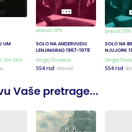
popust 20%
popust 20%
J UM
SOLO NA ANDERVUDU:
SOLO NA IB
LENJINGRAD 1967-1978
NJUJORK 1
t
,
Stiv Skot
Sergej Dovlatov
Sergej Dovl
554 rsd
554 rsd
sd
693 rsd
69
u Vaše pretrage...