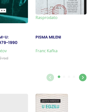
-10%
Rasprodato
M-U:
PISMA MILENI
NEDOKU
979-1990
atov
Franc Kafka
Semjon F
1.188 rs
3 rsd