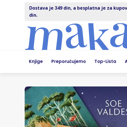
Dostava je 349 din, a besplatna je za kupov
din.
Knjige
Preporučujemo
Top-Lista
A