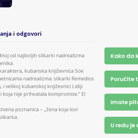
tanja i odgovori
Kako da 
oj od najboljih slikarki nadrealizma
enika.
karaktera, kubanska književnica Soe
Poručite 
umetnicama nadrealizma: slikarki Remedios
i velikoj kubanskoj književnici Lidiji
 koja nije prihvatala kompromise.“ El
Imate pit
stvena poznanica – „žena koja lovi
likarka.
U redu je