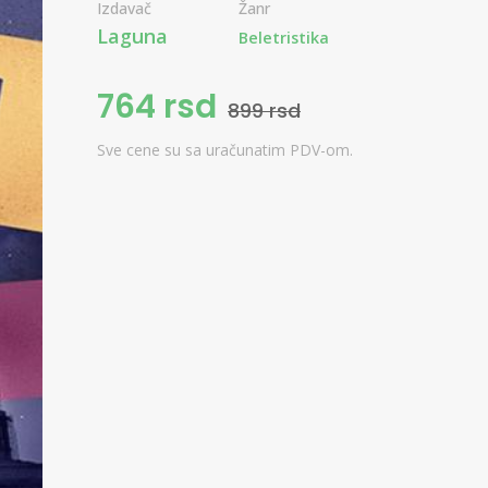
Izdavač
Žanr
Laguna
Beletristika
764 rsd
899 rsd
Sve cene su sa uračunatim PDV-om.