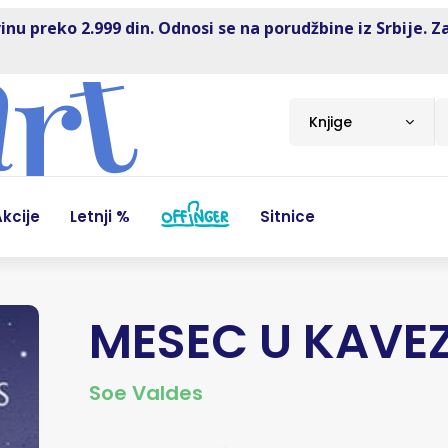
inu preko 2.999 din. Odnosi se na porudžbine iz Srbije. Z
Knjige
kcije
Letnji %
Sitnice
MESEC U KAVE
Soe Valdes