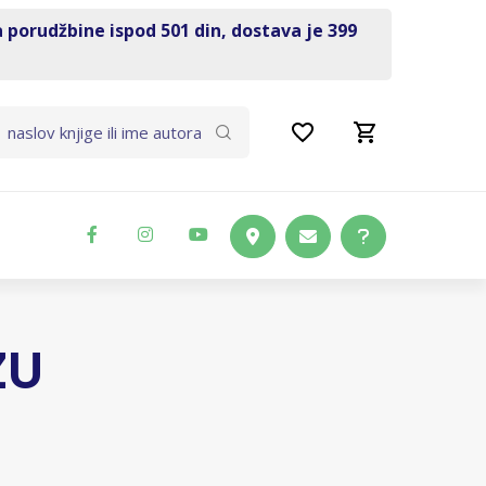
a porudžbine ispod 501 din, dostava je 399
ZU