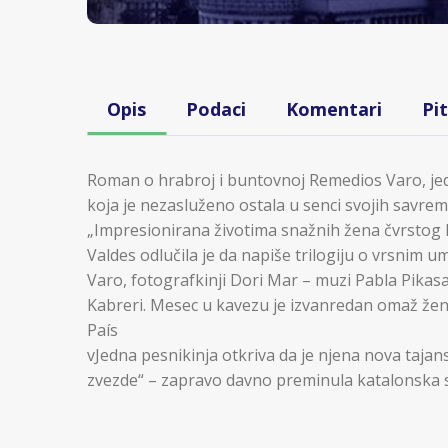
Opis
Podaci
Komentari
Pi
Roman o hrabroj i buntovnoj Remedios Varo, jedn
koja je nezasluženo ostala u senci svojih savrem
„Impresionirana životima snažnih žena čvrstog 
Valdes odlučila je da napiše trilogiju o vrsnim 
Varo, fotografkinji Dori Mar – muzi Pabla Pikasa, 
Kabreri. Mesec u kavezu je izvanredan omaž ženi
País
vJedna pesnikinja otkriva da je njena nova tajan
zvezde“ – zapravo davno preminula katalonska s