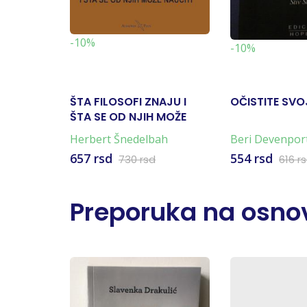
-10%
-10%
ŠTA FILOSOFI ZNAJU I
OČISTITE SVO
ŠTA SE OD NJIH MOŽE
NAUČITI?
Herbert Šnedelbah
Beri Devenpor
657 rsd
554 rsd
730 rsd
616 r
Preporuka na osnov