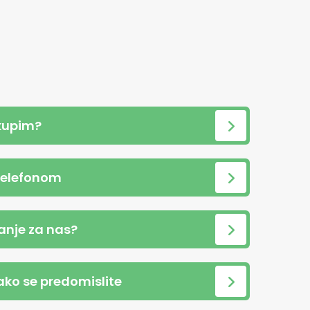
kupim?
telefonom
anje za nas?
 ako se predomislite