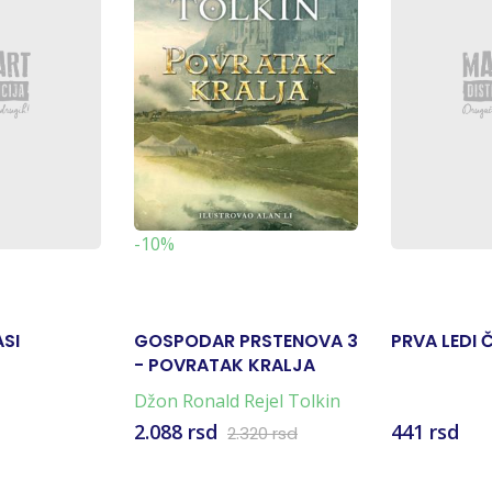
-10%
ASI
GOSPODAR PRSTENOVA 3
PRVA LEDI Č
- POVRATAK KRALJA
Džon Ronald Rejel Tolkin
2.088 rsd
441 rsd
2.320 rsd