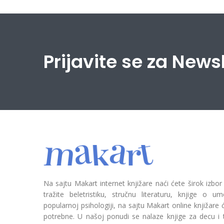
Prijavite se za News
Na sajtu Makart internet knjižare naći ćete širok izbor
tražite beletristiku, stručnu literaturu, knjige o umetn
popularnoj psihologiji, na sajtu Makart online knjižare
potrebne. U našoj ponudi se nalaze knjige za decu i tin