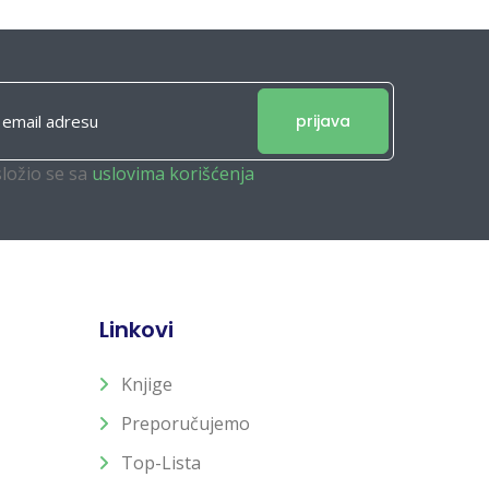
prijava
složio se sa
uslovima korišćenja
Linkovi
Knjige
Preporučujemo
Top-Lista