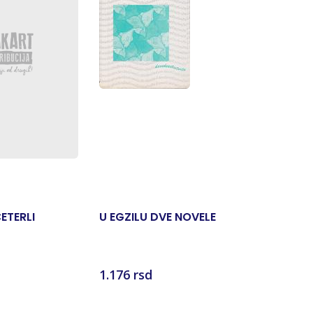
popust 2
ETERLI
U EGZILU DVE NOVELE
SEČA ŠU
Tomas B
1.176 rsd
959 rsd