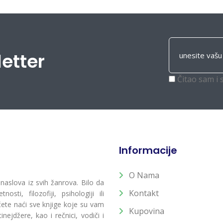
letter
Čitao sam i 
Informacije
O Nama
 naslova iz svih žanrova. Bilo da
Kontakt
osti, filozofiji, psihologiji ili
 ćete naći sve knjige koje su vam
Kupovina
ejdžere, kao i rečnici, vodiči i