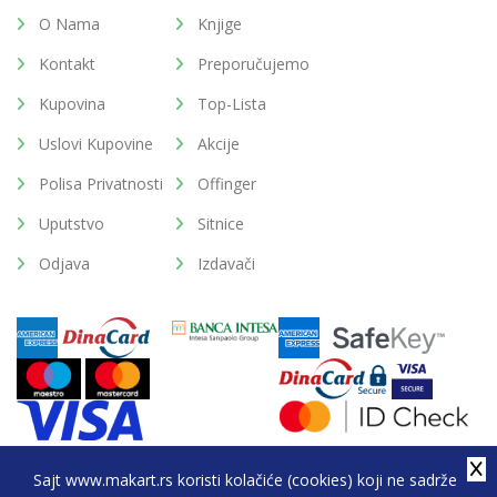
O Nama
Knjige
Kontakt
Preporučujemo
Kupovina
Top-Lista
Uslovi Kupovine
Akcije
Polisa Privatnosti
Offinger
Uputstvo
Sitnice
Odjava
Izdavači
Sajt www.makart.rs koristi kolačiće (cookies) koji ne sadrže