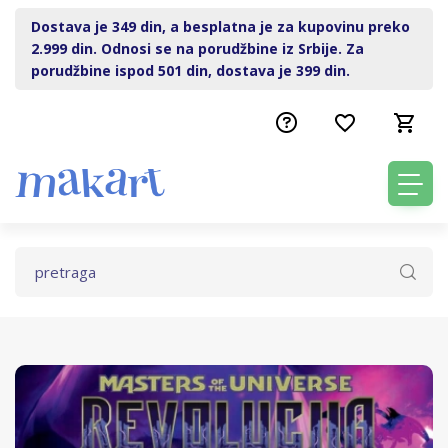
Dostava je 349 din, a besplatna je za kupovinu preko
2.999 din. Odnosi se na porudžbine iz Srbije. Za
porudžbine ispod 501 din, dostava je 399 din.