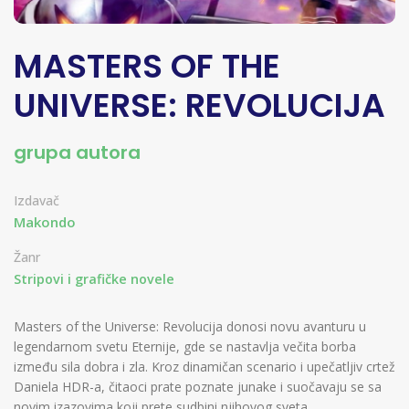
MASTERS OF THE
UNIVERSE: REVOLUCIJA
grupa autora
Izdavač
Makondo
Žanr
Stripovi i grafičke novele
Masters of the Universe: Revolucija donosi novu avanturu u
legendarnom svetu Eternije, gde se nastavlja večita borba
između sila dobra i zla. Kroz dinamičan scenario i upečatljiv crtež
Daniela HDR-a, čitaoci prate poznate junake i suočavaju se sa
novim izazovima koji prete sudbini njihovog sveta.