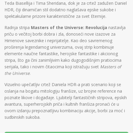
Teda Biasellija i Tima Sheridana, dok je za crtež zadužen Daniel
HDR, čiji dinamičan stil dodatno naglašava epske sukobe i
spektakularne prizore karakteristične za svet Eternije.
Radnja stripa
Masters of the Universe: Revolucija
nastavlja
priču o večitoj borbi dobra i zla, donoseći nove izazove za
Himenove saveznike i neprijatelje. Kao deo savremenog
proširenja legendarnog univerzuma, ovaj strip kombinuje
elemente naučne fantastike, herojske fantastike i akcionog
stripa, što ga čini zanimljivim kako dugogodišnjim pratiocima
serijala, tako i novim čitaocima koji istražuju svet
Masters of
the Universe
.
Vizuelno upečatljiv crtež Daniela HDR-a prati scenario koji se
oslanja na bogatu mitologiju franšize, uz brojne reference na
poznate likove i događaje. Ljubitelji fantastičnih stripova, epskih
avantura, superherojskih priča i kultnih franšiza pronaći će u
ovom izdanju prepoznatljivu kombinaciju akcije, borbi za moć i
sudbinskih sukoba.