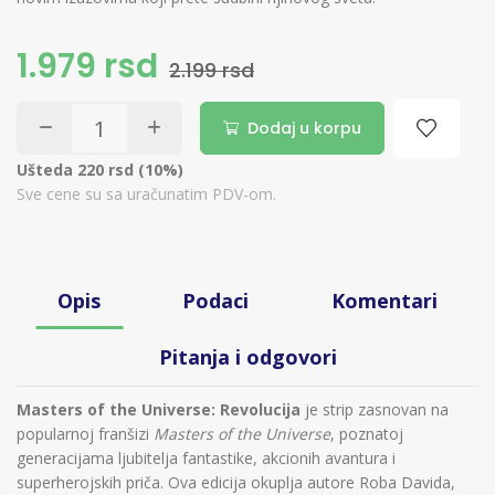
1.979 rsd
2.199 rsd
Dodaj u korpu
Ušteda 220 rsd (10%)
Sve cene su sa uračunatim PDV-om.
Opis
Podaci
Komentari
Pitanja i odgovori
Masters of the Universe: Revolucija
je strip zasnovan na
popularnoj franšizi
Masters of the Universe
, poznatoj
generacijama ljubitelja fantastike, akcionih avantura i
superherojskih priča. Ova edicija okuplja autore Roba Davida,