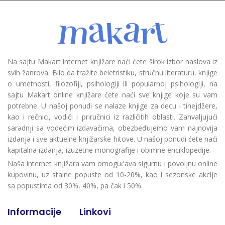
Na sajtu Makart internet knjižare naći ćete širok izbor naslova iz
svih žanrova. Bilo da tražite beletristiku, stručnu literaturu, knjige
o umetnosti, filozofiji, psihologiji ili popularnoj psihologiji, na
sajtu Makart online knjižare ćete naći sve knjige koje su vam
potrebne. U našoj ponudi se nalaze knjige za decu i tinejdžere,
kao i rečnici, vodiči i priručnici iz različitih oblasti. Zahvaljujući
saradnji sa vodećim izdavačima, obezbeđujemo vam najnovija
izdanja i sve aktuelne knjižarske hitove. U našoj ponudi ćete naći
kapitalna izdanja, izuzetne monografije i obimne enciklopedije.
Naša internet knjižara vam omogućava sigurnu i povoljnu online
kupovinu, uz stalne popuste od 10-20%, kao i sezonske akcije
sa popustima od 30%, 40%, pa čak i 50%.
Informacije
Linkovi