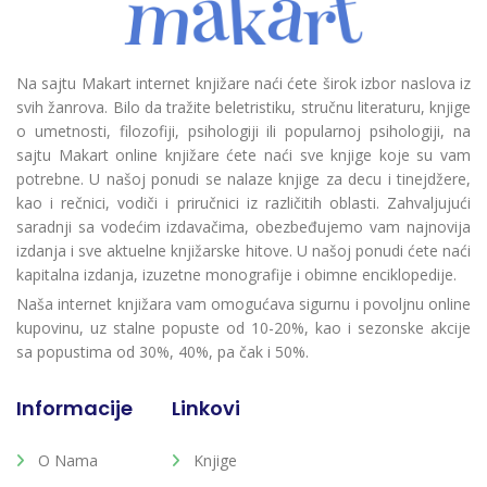
Na sajtu Makart internet knjižare naći ćete širok izbor naslova iz
svih žanrova. Bilo da tražite beletristiku, stručnu literaturu, knjige
o umetnosti, filozofiji, psihologiji ili popularnoj psihologiji, na
sajtu Makart online knjižare ćete naći sve knjige koje su vam
potrebne. U našoj ponudi se nalaze knjige za decu i tinejdžere,
kao i rečnici, vodiči i priručnici iz različitih oblasti. Zahvaljujući
saradnji sa vodećim izdavačima, obezbeđujemo vam najnovija
izdanja i sve aktuelne knjižarske hitove. U našoj ponudi ćete naći
kapitalna izdanja, izuzetne monografije i obimne enciklopedije.
Naša internet knjižara vam omogućava sigurnu i povoljnu online
kupovinu, uz stalne popuste od 10-20%, kao i sezonske akcije
sa popustima od 30%, 40%, pa čak i 50%.
Informacije
Linkovi
O Nama
Knjige