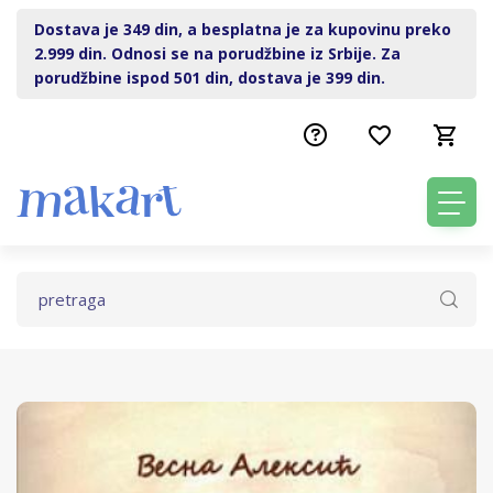
Dostava je 349 din, a besplatna je za kupovinu preko
2.999 din. Odnosi se na porudžbine iz Srbije. Za
porudžbine ispod 501 din, dostava je 399 din.