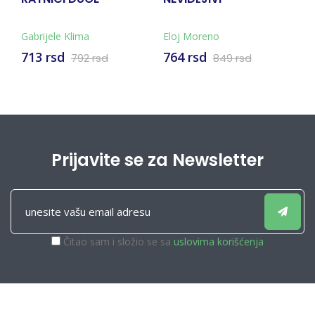
Eloj Moreno
Dženifer Niven
764 rsd
899 rsd
849 rsd
999 rsd
Prijavite se za Newsletter
Čitao sam i složio se sa
uslovima korišćenja