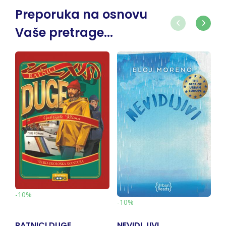
Preporuka na osnovu
Vaše pretrage...
-10%
-10%
NEVIDLJIVI
ČITAV SVET NA LEĐIMA