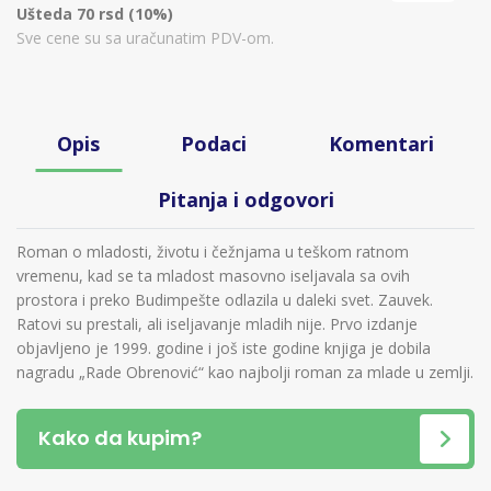
Ušteda 70 rsd (10%)
Sve cene su sa uračunatim PDV-om.
Opis
Podaci
Komentari
Pitanja i odgovori
Roman o mladosti, životu i čežnjama u teškom ratnom
vremenu, kad se ta mladost masovno iseljavala sa ovih
prostora i preko Budimpešte odlazila u daleki svet. Zauvek.
Ratovi su prestali, ali iseljavanje mladih nije. Prvo izdanje
objavljeno je 1999. godine i još iste godine knjiga je dobila
nagradu „Rade Obrenović“ kao najbolji roman za mlade u zemlji.
Kako da kupim?