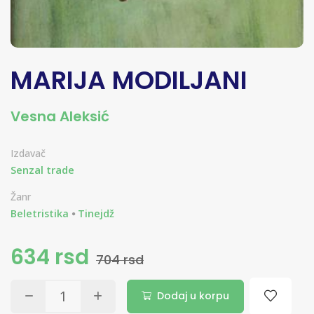
MARIJA MODILJANI
Vesna Aleksić
Izdavač
Senzal trade
Žanr
Beletristika
Tinejdž
634 rsd
704 rsd
Dodaj u korpu