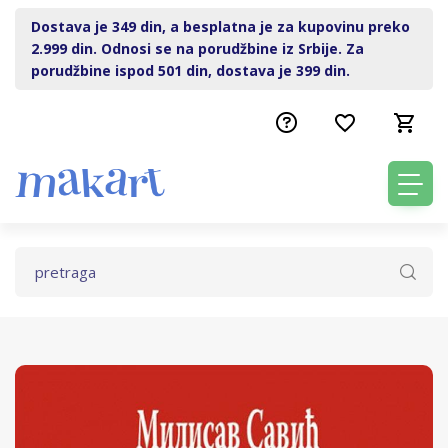
Dostava je 349 din, a besplatna je za kupovinu preko
2.999 din. Odnosi se na porudžbine iz Srbije. Za
porudžbine ispod 501 din, dostava je 399 din.