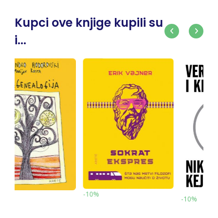
Kupci ove knjige kupili su
i...
0%
-10%
-10%