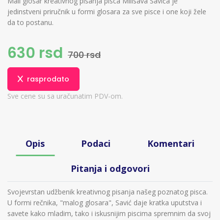
Mali glosar kreativnog pisanja pisca Milisava Savića je
jedinstveni priručnik u formi glosara za sve pisce i one koji žele
da to postanu.
630 rsd
700 rsd
rasprodato
Sve cene su sa uračunatim PDV-om.
Opis
Podaci
Komentari
Pitanja i odgovori
Svojevrstan udžbenik kreativnog pisanja našeg poznatog pisca.
U formi rečnika, "malog glosara", Savić daje kratka uputstva i
savete kako mladim, tako i iskusnijim piscima spremnim da svoj