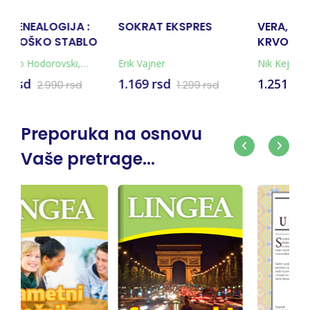
OKRAT EKSPRES
VERA, NADA I
DOM I O
KRVOPROLIĆE
INSTRU
ik Vajner
Nik Kejv
,
Šon O'Hejgan
Jevgenij 
169 rsd
1.251 rsd
1.089 r
1.299 rsd
1.390 rsd
Preporuka na osnovu
Vaše pretrage...