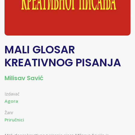
MALI GLOSAR
KREATIVNOG PISANJA
Milisav Savić
Izdavač
Agora
Žanr
Priručnici