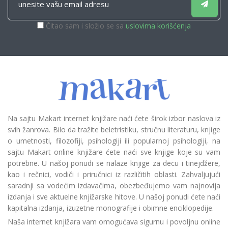
Čitao sam i složio se sa
uslovima korišćenja
Na sajtu Makart internet knjižare naći ćete širok izbor naslova iz
svih žanrova. Bilo da tražite beletristiku, stručnu literaturu, knjige
o umetnosti, filozofiji, psihologiji ili popularnoj psihologiji, na
sajtu Makart online knjižare ćete naći sve knjige koje su vam
potrebne. U našoj ponudi se nalaze knjige za decu i tinejdžere,
kao i rečnici, vodiči i priručnici iz različitih oblasti. Zahvaljujući
saradnji sa vodećim izdavačima, obezbeđujemo vam najnovija
izdanja i sve aktuelne knjižarske hitove. U našoj ponudi ćete naći
kapitalna izdanja, izuzetne monografije i obimne enciklopedije.
Naša internet knjižara vam omogućava sigurnu i povoljnu online